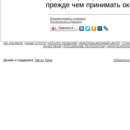
прежде чем принимать ок
Рекомендовать страницу
Распечатать страницу
Поделиться…
ОБ АЛЬЯНСЕ
НАШИ УСЛУГИ
КАТАЛОГ РЕШЕНИЙ
ИНФОРМАЦИОННЫЙ ЦЕНТР
СТАН
|
|
|
|
КАЧЕСТВОМ
РОССИЙСКИЕ ТЕХНОЛОГИИ
НАНОТЕХНОЛО
|
|
Дизайн и поддержка:
Silicon Taiga
Обратитьс