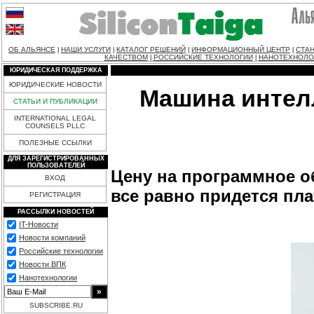
ОБ АЛЬЯНСЕ
НАШИ УСЛУГИ
КАТАЛОГ РЕШЕНИЙ
ИНФОРМАЦИОННЫЙ ЦЕНТР
СТАН
|
|
|
|
КАЧЕСТВОМ
РОССИЙСКИЕ ТЕХНОЛОГИИ
НАНОТЕХНОЛО
|
|
ЮРИДИЧЕСКАЯ ПОДДЕРЖКА
ЮРИДИЧЕСКИЕ НОВОСТИ
Машина интел
СТАТЬИ И ПУБЛИКАЦИИ
INTERNATIONAL LEGAL
COUNSELS PLLC
ПОЛЕЗНЫЕ ССЫЛКИ
ДЛЯ ЗАРЕГИСТРИРОВАННЫХ
ПОЛЬЗОВАТЕЛЕЙ
Цену на программное о
ВХОД
все равно придется пл
РЕГИСТРАЦИЯ
РАССЫЛКИ НОВОСТЕЙ
IT-Новости
Новости компаний
Российские технологии
Новости ВПК
Нанотехнологии
SUBSCRIBE.RU