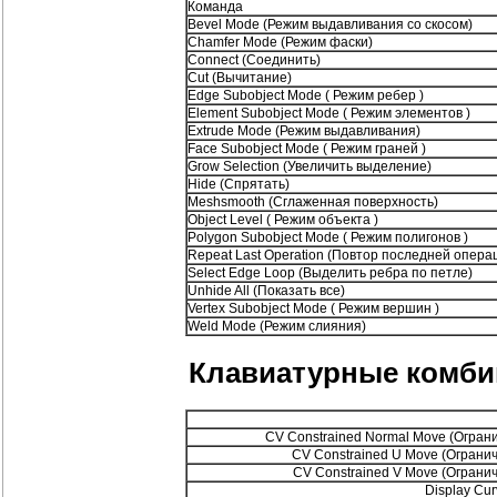
Команда
Bevel Mode (Режим выдавливания со скосом)
Chamfer Mode (Режим фаски)
Connect (Соединить)
Cut (Вычитание)
Edge Subobject Mode ( Режим ребер )
Element Subobject Mode ( Режим элементов )
Extrude Mode (Режим выдавливания)
Face Subobject Mode ( Режим граней )
Grow Selection (Увеличить выделение)
Hide (Спрятать)
Meshsmooth (Сглаженная поверхность)
Object Level ( Режим объекта )
Polygon Subobject Mode ( Режим полигонов )
Repeat Last Operation (Повтор последней опера
Select Edge Loop (Выделить ребра по петле)
Unhide All (Показать все)
Vertex Subobject Mode ( Режим вершин )
Weld Mode (Режим слияния)
Клавиатурные комби
CV Constrained Normal Move (Огран
CV Constrained U Move (Ограни
CV Constrained V Move (Ограни
Display Cu