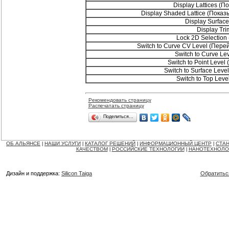
Display Lattices 
Display Shaded Lattice (Пок
Display Surfac
Display Tr
Lock 2D Selectio
Switch to Curve CV Level (Пер
Switch to Curve Le
Switch to Point Leve
Switch to Surface Lev
Switch to Top Lev
Рекомендовать страницу
Распечатать страницу
Поделиться…
ОБ АЛЬЯНСЕ
НАШИ УСЛУГИ
КАТАЛОГ РЕШЕНИЙ
ИНФОРМАЦИОННЫЙ ЦЕНТР
СТАН
|
|
|
|
КАЧЕСТВОМ
РОССИЙСКИЕ ТЕХНОЛОГИИ
НАНОТЕХНОЛО
|
|
Дизайн и поддержка:
Silicon Taiga
Обратитьс