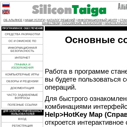
ОБ АЛЬЯНСЕ
НАШИ УСЛУГИ
КАТАЛОГ РЕШЕНИЙ
ИНФОРМАЦИОННЫЙ ЦЕНТР
СТАН
|
|
|
|
КАЧЕСТВОМ
РОССИЙСКИЕ ТЕХНОЛОГИИ
НАНОТЕХНОЛО
|
|
ПРОГРАММНОЕ ОБЕСПЕЧЕНИЕ
СРЕДСТВА РАЗРАБОТКИ
Основные со
ОС И ОФИСНОЕ ПО
ИНФОРМАЦИОННАЯ
БЕЗОПАСНОСТЬ
ИНТЕРНЕТ
ГРАФИКА И
ИЗОБРАЖЕНИЯ
Работа в программе стан
КОМПЬЮТЕРНЫЕ ИГРЫ
вы будете пользоваться 
ОБЗОРЫ И РЕЦЕНЗИИ
операций.
ДОКУМЕНТАЦИЯ
ЧАСТО ЗАДАВАЕМЫЕ
Для быстрого ознакомле
ВОПРОСЫ
комбинациями интерфейс
ПОЛЕЗНЫЕ ССЫЛКИ
ДЛЯ ЗАРЕГИСТРИРОВАННЫХ
Help>HotKey Map (Спра
ПОЛЬЗОВАТЕЛЕЙ
ВХОД
откроется интерактивное 
РЕГИСТРАЦИЯ