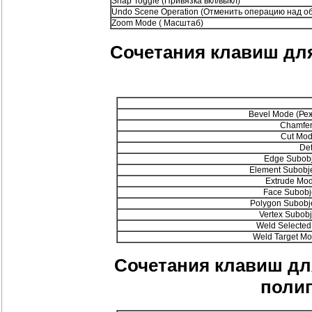
Snap Toggle (Привязка вкл/выкл)
Undo Scene Operation (Отменить операцию над о
Zoom Mode ( Масштаб)
Сочетания клавиш для
Bevel Mode (Ре
Chamfer
Cut Mod
Det
Edge Subobj
Element Subobj
Extrude Mo
Face Subobj
Polygon Subobj
Vertex Subob
Weld Selecte
Weld Target M
Сочетания клавиш для
полиг