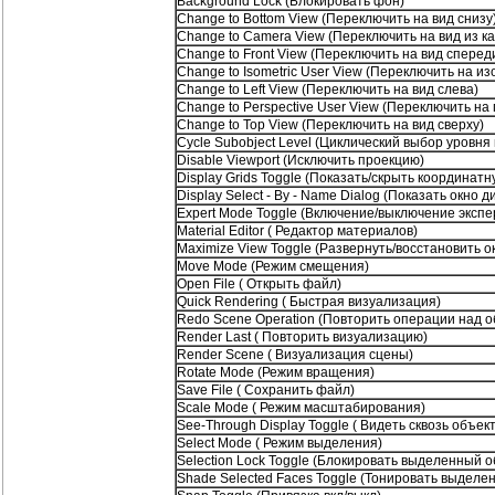
Background Lock (Блокировать фон)
Change to Bottom View (Переключить на вид снизу
Change to Camera View (Переключить на вид из к
Change to Front View (Переключить на вид сперед
Change to Isometric User View (Переключить на и
Change to Left View (Переключить на вид слева)
Change to Perspective User View (Переключить на
Change to Top View (Переключить на вид сверху)
Cycle Subobject Level (Циклический выбор уровн
Disable Viewport (Исключить проекцию)
Display Grids Toggle (Показать/скрыть координатн
Display Select - By - Name Dialog (Показать окно 
Expert Mode Toggle (Включение/выключение экспе
Material Editor ( Редактор материалов)
Maximize View Toggle (Развернуть/восстановить о
Move Mode (Режим смещения)
Open File ( Открыть файл)
Quick Rendering ( Быстрая визуализация)
Redo Scene Operation (Повторить операции над 
Render Last ( Повторить визуализацию)
Render Scene ( Визуализация сцены)
Rotate Mode (Режим вращения)
Save File ( Сохранить файл)
Scale Mode ( Режим масштабирования)
See-Through Display Toggle ( Видеть сквозь объект 
Select Mode ( Режим выделения)
Selection Lock Toggle (Блокировать выделенный о
Shade Selected Faces Toggle (Тонировать выделен