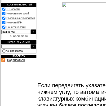
РАССЫЛКИ НОВОСТЕЙ
IT-Новости
Новости компаний
Российские технологии
Новости ВПК
Нанотехнологии
SUBSCRIBE.RU
ПОИСК ПО СТАТЬЯМ
точная фраза
RSS-ЛЕНТА
Подписаться
Если передвигать указате
нижнем углу, то автомати
клавиатурных комбинаций
углу вы будете последов