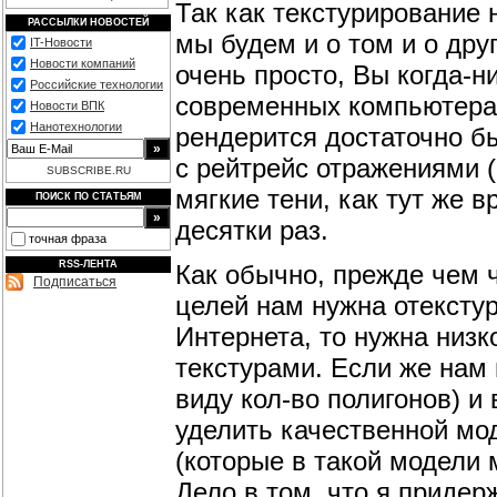
Так как текстурирование 
РАССЫЛКИ НОВОСТЕЙ
мы будем и о том и о дру
IT-Новости
Новости компаний
очень просто, Вы когда-н
Российские технологии
современных компьютерах
Новости ВПК
Нанотехнологии
рендерится достаточно б
с рейтрейс отражениями (
SUBSCRIBE.RU
мягкие тени, как тут же 
ПОИСК ПО СТАТЬЯМ
десятки раз.
точная фраза
RSS-ЛЕНТА
Как обычно, прежде чем ч
Подписаться
целей нам нужна отекстур
Интернета, то нужна низ
текстурами. Если же нам
виду кол-во полигонов) и
уделить качественной мод
(которые в такой модели 
Дело в том, что я придер