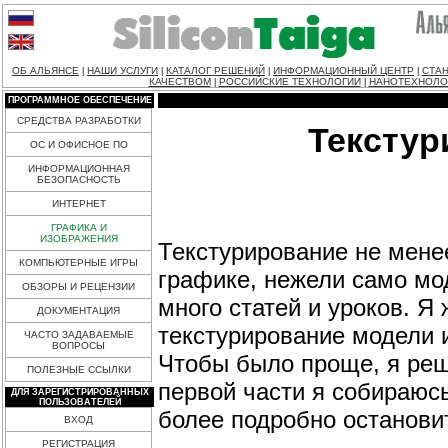
ОБ АЛЬЯНСЕ
НАШИ УСЛУГИ
КАТАЛОГ РЕШЕНИЙ
ИНФОРМАЦИОННЫЙ ЦЕНТР
СТАН
|
|
|
|
КАЧЕСТВОМ
РОССИЙСКИЕ ТЕХНОЛОГИИ
НАНОТЕХНОЛО
|
|
ПРОГРАММНОЕ ОБЕСПЕЧЕНИЕ
СРЕДСТВА РАЗРАБОТКИ
Текстур
ОС И ОФИСНОЕ ПО
ИНФОРМАЦИОННАЯ
БЕЗОПАСНОСТЬ
ИНТЕРНЕТ
ГРАФИКА И
ИЗОБРАЖЕНИЯ
Текстурирование не мене
КОМПЬЮТЕРНЫЕ ИГРЫ
графике, нежели само мо
ОБЗОРЫ И РЕЦЕНЗИИ
много статей и уроков. Я
ДОКУМЕНТАЦИЯ
текстурирование модели и
ЧАСТО ЗАДАВАЕМЫЕ
ВОПРОСЫ
Чтобы было проще, я реши
ПОЛЕЗНЫЕ ССЫЛКИ
первой части я собираюсь
ДЛЯ ЗАРЕГИСТРИРОВАННЫХ
ПОЛЬЗОВАТЕЛЕЙ
более подробно остановит
ВХОД
РЕГИСТРАЦИЯ