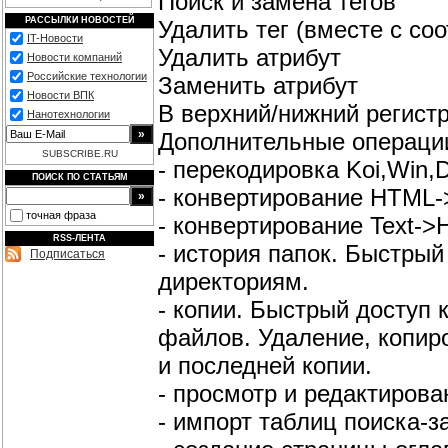
Поиск и замена тегов
РАССЫЛКИ НОВОСТЕЙ
Удалить тег (вместе с с
IT-Новости
Удалить атрибут
Новости компаний
Российские технологии
Заменить атрибут
Новости ВПК
В верхний/нижний регист
Нанотехнологии
Дополнительные операци
SUBSCRIBE.RU
- перекодировка Koi,Win,
ПОИСК ПО СТАТЬЯМ
- конвертирование HTML->
точная фраза
- конвертирование Text->
RSS-ЛЕНТА
- история папок. Быстры
Подписаться
директориям.
- копии. Быстрый доступ 
файлов. Удаление, копир
и последней копии.
- просмотр и редактиров
- импорт таблиц поиска-