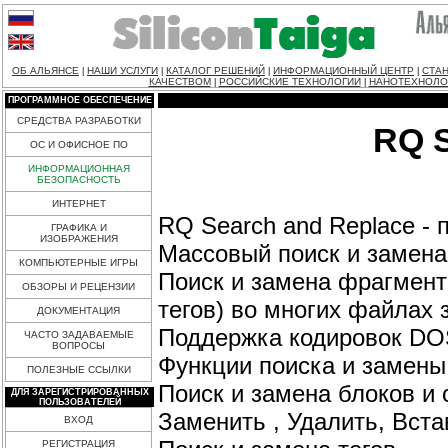
ОБ АЛЬЯНСЕ
НАШИ УСЛУГИ
КАТАЛОГ РЕШЕНИЙ
ИНФОРМАЦИОННЫЙ ЦЕНТР
СТАН
|
|
|
|
КАЧЕСТВОМ
РОССИЙСКИЕ ТЕХНОЛОГИИ
НАНОТЕХНОЛО
|
|
ПРОГРАММНОЕ ОБЕСПЕЧЕНИЕ
СРЕДСТВА РАЗРАБОТКИ
RQ S
ОС И ОФИСНОЕ ПО
ИНФОРМАЦИОННАЯ
БЕЗОПАСНОСТЬ
ИНТЕРНЕТ
RQ Search and Replace - 
ГРАФИКА И
ИЗОБРАЖЕНИЯ
Массовый поиск и замена
КОМПЬЮТЕРНЫЕ ИГРЫ
Поиск и замена фрагменто
ОБЗОРЫ И РЕЦЕНЗИИ
тегов) во многих файлах з
ДОКУМЕНТАЦИЯ
Поддержка кодировок DOS
ЧАСТО ЗАДАВАЕМЫЕ
ВОПРОСЫ
Функции поиска и замены
ПОЛЕЗНЫЕ ССЫЛКИ
Поиск и замена блоков и 
ДЛЯ ЗАРЕГИСТРИРОВАННЫХ
ПОЛЬЗОВАТЕЛЕЙ
Заменить , Удалить, Встав
ВХОД
РЕГИСТРАЦИЯ