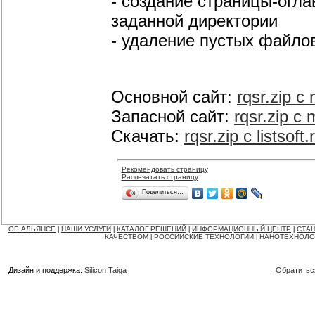
- создание страницы-огла
заданной директории
- удаление пустых файло
Основной сайт:
rqsr.zip с
Запасной сайт:
rqsr.zip с 
Скачать:
rqsr.zip с listsoft.
Рекомендовать страницу
Распечатать страницу
Поделиться…
ОБ АЛЬЯНСЕ
НАШИ УСЛУГИ
КАТАЛОГ РЕШЕНИЙ
ИНФОРМАЦИОННЫЙ ЦЕНТР
СТАН
|
|
|
|
КАЧЕСТВОМ
РОССИЙСКИЕ ТЕХНОЛОГИИ
НАНОТЕХНОЛО
|
|
Дизайн и поддержка:
Silicon Taiga
Обратитьс