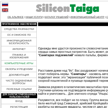
ОБ АЛЬЯНСЕ
НАШИ УСЛУГИ
КАТАЛОГ РЕШЕНИЙ
ИНФОРМАЦИОННЫЙ ЦЕНТР
С
|
|
|
|
ПРОГРАММНОЕ ОБЕСПЕЧЕНИЕ
СРЕДСТВА РАЗРАБОТКИ
ОС И ОФИСНОЕ ПО
ИНФОРМАЦИОННАЯ
БЕЗОПАСНОСТЬ
Однажды мне удастся произнести словосочетание "
ИНТЕРНЕТ
сердца самых яростных патриотов. Быть может, р
"
Санитарах подземелий
" немало пальбы, фирмен
ГРАФИКА И
ИЗОБРАЖЕНИЯ
КОМПЬЮТЕРНЫЕ ИГРЫ
ОБЗОРЫ И РЕЦЕНЗИИ
Расставим дужки над "йо". Вас раздражают начи
стоит поберечь нервы. "
Санитары
" - насквозь ав
ДОКУМЕНТАЦИЯ
подкупает иное: это "экранизация" публичной по
озорной пошлятиной и пугающе правдивой тюремн
ЧАСТО ЗАДАВАЕМЫЕ
ВОПРОСЫ
Закваска рядового в галактических масштабах про
ПОЛЕЗНЫЕ ССЫЛКИ
Спутники-шпионы не подтвердили информацию рез
найти и уничтожить... Для элитного отряда "Упырь
ДЛЯ ЗАРЕГИСТРИРОВАННЫХ
ПОЛЬЗОВАТЕЛЕЙ
Разумеется, все пойдет не по плану. Группа внез
ВХОД
бело-желтый град Северный, арийский Кройцвайзб
разбиты на меньшие квадраты, числом от двух до
РЕГИСТРАЦИЯ