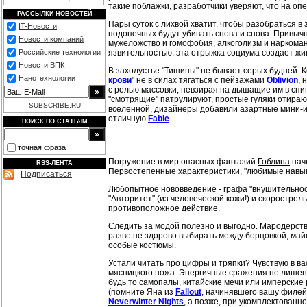
такие поблажки, разработчики уверяют, что на оп
РАССЫЛКИ НОВОСТЕЙ
Пары суток с лихвой хватит, чтобы разобраться 
IT-Новости
подопечных будут убивать снова и снова. Привыч
Новости компаний
мужеложство и гомофобия, алкоголизм и наркоман
язвительностью, эта отрыжка социума создает ж
Российские технологии
Новости ВПК
В захолустье "Тишины" не бывает серых будней. К
Нанотехнологии
крови
" не в силах тягаться с пейзажами
Oblivion
, 
с ролью массовки, невзирая на дышащие им в спи
"смотрящие" патрулируют, простые гуляки отира
SUBSCRIBE.RU
вселенной, дизайнеры добавили азартные мини-игр
отличную
Fable
.
ПОИСК ПО СТАТЬЯМ
точная фраза
Погружение в мир опасных фантазий
Гоблина
начн
RSS-ЛЕНТА
Первостепенные характеристики, "любимые навыки
Подписаться
Любопытное нововведение
-
графа "внушительност
"Авторитет" (из человеческой кожи!) и скоростре
противоположное действие.
Следить за модой полезно и выгодно. Мародерст
разве не здорово выбирать между борцовкой, май
особые костюмы.
Устали читать про цифры и тряпки? Чувствую в ва
мясницкого ножа. Энергичные сражения не лишен
будь то самопалы, китайские мечи или имперские
(помните Яна из
Fallout
, начинявшего вашу филейк
Neverwinter Nights
, а позже, при укомплектованн