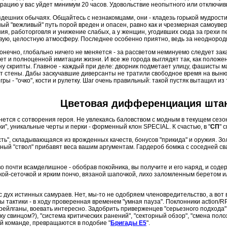
ерацию у вас уйдет минимум 20 часов. Удовольствие неопытного или отключивш
в здешних обычаях. Общайтесь с незнакомцами, они
-
кладезь горькой мудрости
ный "вежливый" путь порой вреден и опасен, равно как и чрезмерная самоуве
ия, работорговля и унижение слабых, а у женщин, угодивших сюда за грехи 
ивую, целостную атмосферу. Последнее особенно приятно, ведь за неодноро
онечно, глобально ничего не меняется
-
за рассветом неминуемо следует закат
нет и полноценной имитации жизни. И все же города выглядят так, как поло
ну скрипты. Главное
-
каждый при деле: дворник подметает улицу, фашисты м
ют стены. Дабы заскучавшие диверсанты не тратили свободное время на вын
ы - "очко", кости и рулетку. Шаг очень правильный: такой пустяк вытащил 
Цветовая дифференциация шта
ется с сотворения героя. Не увлекаясь баловством с модным в текущем сез
", уникальные черты и перки - форменный клон SPECIAL. К счастью, в "
СП
" 
ь", складывающаяся из врожденных качеств, бонусов "прикида" и оружия. Зол
льный "ствол" прибавят веса вашим аргументам. Гардероб бомжа с соседней св
во почти всамделишное
-
обобрав покойника, вы получите и его наряд, и соде
кой-сеточкой и ярким пончо, вязаной шапочкой, лихо заломленным беретом 
с дух истинных самураев. Нет, мы-то не одобряем членовредительство, а вот 
ы тактики
-
в ходу проверенная временем "умная пауза". Поклонники action/R
 рейлганы, воевать интересно. Задобрить приверженцев "серьезного подход
у свинцом?), "система критических ранений", "секторный обзор", "смена пол
ой команде, превращаются в подобие "
Бригады Е5
".