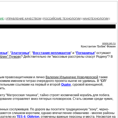
НИЕ
УПРАВЛЕНИЕ КАЧЕСТВОМ
РОССИЙСКИЕ ТЕХНОЛОГИИ
НАНОТЕХНОЛОГИИ
|
|
|
|
www.ag.ru
Константин 'Бобик' Фомин
нязья
", "
Златогорья
", "
Восстания репликантов
" и "
Пограничья
" остужают
облин" Пучкову
? Действительно ли "массовые расстрелы спасут Родину"? В
елым правозащитникам и лично
Валерии Ильиничне Новодворской
также
Громким именем в титрах очередного проекта нынче не удивишь. В "
СП
"
зательными ссылками на первый и второй
Quake
, суровой военщиной,
ить.
ту "Матросская тишина", тайно строят космический корабль для побега.
вание отправляет вниз пятерых головорезов. Стать своими среди чужих,
янных сослуживцев. По дороге вы посетите традиционную "зону", черно-
 кажется слишком коротким, однако впечатление обманчиво
-
многие районы
казателю из
TES 4: Oblivion
, отмечены важные персоны и места. Несмотря на