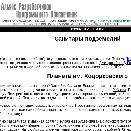
ТАНЬТЕ СПОНСОРАМИ SILICON TAIGA
ISDEF
КНИГИ И CD
ПРОГРАММНОЕ ОБЕСПЕЧЕ
|
|
|
ЮРИДИЧЕСКАЯ ПОДДЕРЖКА
АНАЛИТИКА
КАРТА САЙТА
КОНТАКТЫ
|
|
|
КОМПЬЮТЕРНЫЕ ИГРЫ
Санитары подземелий
отечественные ролёвки", не услышав в ответ смех сквозь слезы. Пока же "
К
ецепт исцеления чахнущего в наших краях жанра известен
Дмитрию "ст. о/у Г
ного цинизма и жесткой лексики. Но окажется ли она качественной RPG?
Планета им. Ходорковского
нания питерского переводчика? Закройте браузер. Беременным детям, оголт
торская игра, и дело даже не в том, что ее сюжет вышел из-под пера
Гоблина
. 
зиции Дмитрия, его отпечаток в индустрии компьютерных развлечений, с обя
ой сатирой. Почти приговор для фанатов
-
событие, которое нельзя пропуст
исшествия не пышет свежестью, но логична. Преступники, сосланные на плане
идентов, навести орбитальные орудия на цель невозможно, поэтому командо
"
-
раз плюнуть.
апно разделится, и львиная доля приключений будет связана с поиском потер
ург, лагерь каннибалов и прочие "гостеприимные" уголки. Перечень локаций
 тринадцати. Нитью Ариадны служит мини-карта, на которой, подобно GPS-у