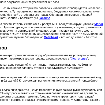
его подсказки клиента увеличится в 2 раза.
. Без их намеков "отпрыскам советских интеллигентов" придется несладко
-
ренность. Тут процветают национализм, бездумная жестокость, повальное
перед "братвой", отобраны все права. Обогащенная юмором и бодрой
дность корили и бессмертную
Fallout 2
.
, "честные" тени сжимаются и растут, NPC бродят по округе. Движок "
Магии
жено. Архитектура и достопримечательности узнаваемы, а люди справляются
аршируют на центральной площади, стриптизерши танцуют у шеста,
юхивание "дыр" в поведении обывателей или попытки "жить" в вымышленной
из туалетной пучины безнадежную
Metalheart
и вознес до небес и без того
нов
оне генератором свирепых морд, обратим внимание на ролевую систему.
список параметров урезан гораздо аккуратнее, чем в "
Златогорье
".
отая цепь толщиной с три пальца, пиджак в крупную клетку, ботинки
алки (а на определенном этапе вы порадуетесь и ему) окажет
ржимое карманов. И хотя в основном одежда влияет только на внешний вид,
или банданой? К тому же для выполнения некоторых миссий понадобятся
вы едва ли удержитесь, когда мозолистые руки сожмут рукоятку кувалды или
PG могут рассчитывать на отточенный баланс
-
независимо от арсенала,
а" должны страшные термины: "реалистичные траектории полета пуль"
ожения и режима стрельбы". Иными словами, поначалу "
Санитары
" схожи с