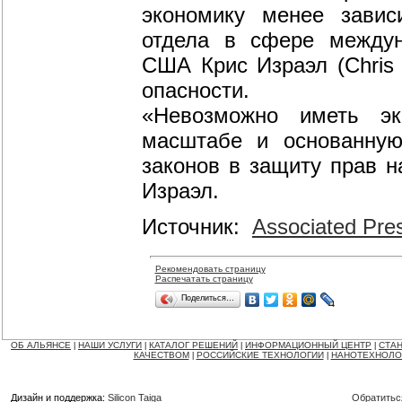
экономику менее завис
отдела в сфере междун
США Крис Израэл (Chris I
опасности.
«Невозможно иметь эк
масштабе и основанную
законов в защиту прав н
Израэл.
Источник:
Associated Pre
Рекомендовать страницу
Распечатать страницу
Поделиться…
ОБ АЛЬЯНСЕ
НАШИ УСЛУГИ
КАТАЛОГ РЕШЕНИЙ
ИНФОРМАЦИОННЫЙ ЦЕНТР
СТАН
|
|
|
|
КАЧЕСТВОМ
РОССИЙСКИЕ ТЕХНОЛОГИИ
НАНОТЕХНОЛО
|
|
Дизайн и поддержка:
Silicon Taiga
Обратитьс