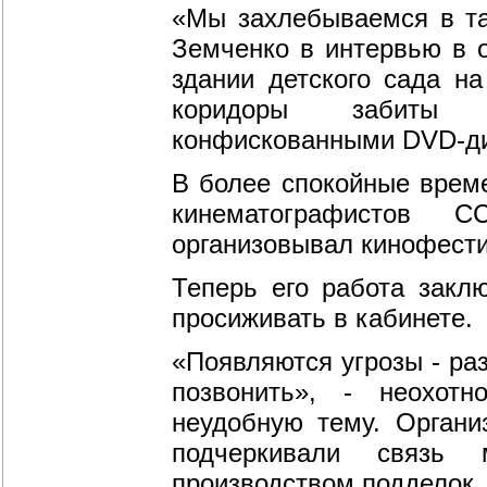
«Мы захлебываемся в та
Земченко в интервью в 
здании детского сада н
коридоры забиты ш
конфискованными DVD-д
В более спокойные врем
кинематографистов 
организовывал кинофести
Теперь его работа закл
просиживать в кабинете.
«Появляются угрозы - ра
позвонить», - неохот
неудобную тему. Органи
подчеркивали связь 
производством подделок.