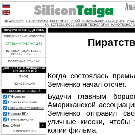
ОБ АЛЬЯНСЕ
НАШИ УСЛУГИ
КАТАЛОГ РЕШЕНИЙ
ИНФОРМАЦИОННЫЙ ЦЕНТР
СТАН
|
|
|
|
КАЧЕСТВОМ
РОССИЙСКИЕ ТЕХНОЛОГИИ
НАНОТЕХНОЛО
|
|
ЮРИДИЧЕСКАЯ ПОДДЕРЖКА
ЮРИДИЧЕСКИЕ НОВОСТИ
Пиратств
СТАТЬИ И ПУБЛИКАЦИИ
INTERNATIONAL LEGAL
COUNSELS PLLC
ПОЛЕЗНЫЕ ССЫЛКИ
ДЛЯ ЗАРЕГИСТРИРОВАННЫХ
ПОЛЬЗОВАТЕЛЕЙ
Когда состоялась премь
ВХОД
Земченко начал отсчет.
РЕГИСТРАЦИЯ
РАССЫЛКИ НОВОСТЕЙ
Будучи главным борц
IT-Новости
Новости компаний
Американской ассоциации 
Российские технологии
Земченко отправил сво
Новости ВПК
уличные киоски, чтобы 
Нанотехнологии
копии фильма.
SUBSCRIBE.RU