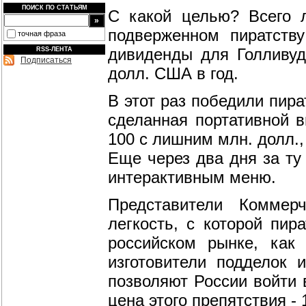
ПОИСК ПО СТАТЬЯМ
С какой целью? Всего 
подверженном пиратств
точная фраза
дивиденды для Голливуд
RSS-ЛЕНТА
Подписаться
долл. США в год.
В этот раз победили пира
сделанная портативной 
100 с лишним млн. долл.
Еще через два дня за ту
интерактивным меню.
Представители Коммер
легкость, с которой пи
российском рынке, как
изготовители подделок 
позволяют России войти 
цена этого препятствия - 