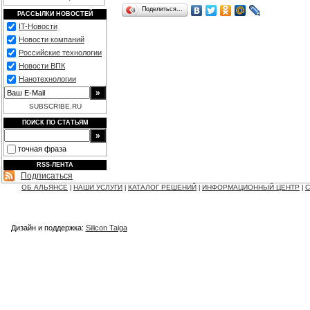
Поделиться…
РАССЫЛКИ НОВОСТЕЙ
IT-Новости
Новости компаний
Российские технологии
Новости ВПК
Нанотехнологии
SUBSCRIBE.RU
ПОИСК ПО СТАТЬЯМ
точная фраза
RSS-ЛЕНТА
Подписаться
ОБ АЛЬЯНСЕ
НАШИ УСЛУГИ
КАТАЛОГ РЕШЕНИЙ
ИНФОРМАЦИОННЫЙ ЦЕНТР
С
|
|
|
|
Дизайн и поддержка:
Silicon Taiga