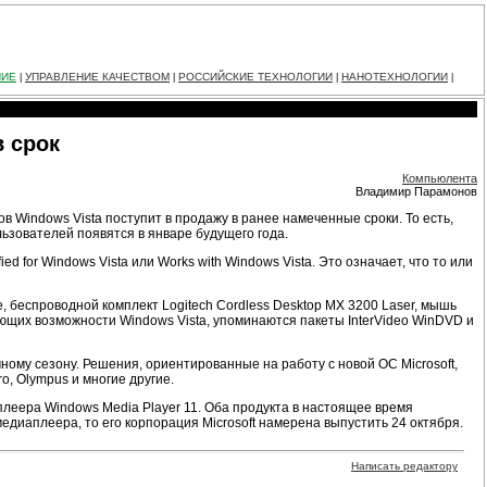
НИЕ
УПРАВЛЕНИЕ КАЧЕСТВОМ
РОССИЙСКИЕ ТЕХНОЛОГИИ
НАНОТЕХНОЛОГИИ
|
|
|
|
в срок
Компьюлента
Владимир Парамонов
 Windows Vista поступит в продажу в ранее намеченные сроки. То есть,
зователей появятся в январе будущего года.
d for Windows Vista или Works with Windows Vista. Это означает, что то или
 беспроводной комплект Logitech Cordless Desktop MX 3200 Laser, мышь
ующих возможности Windows Vista, упоминаются пакеты InterVideo WinDVD и
ичному сезону. Решения, ориентированные на работу с новой ОС Microsoft,
ro, Olympus и многие другие.
аплеера Windows Media Player 11. Оба продукта в настоящее время
едиаплеера, то его корпорация Microsoft намерена выпустить 24 октября.
Написать редактору