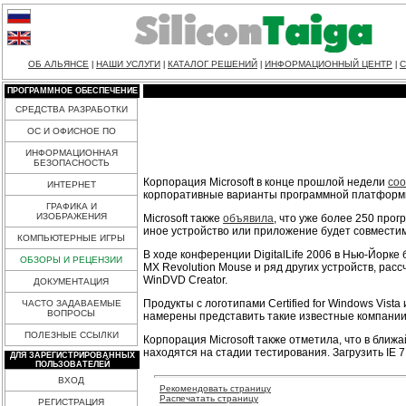
ОБ АЛЬЯНСЕ
НАШИ УСЛУГИ
КАТАЛОГ РЕШЕНИЙ
ИНФОРМАЦИОННЫЙ ЦЕНТР
С
|
|
|
|
ПРОГРАММНОЕ ОБЕСПЕЧЕНИЕ
СРЕДСТВА РАЗРАБОТКИ
ОС И ОФИСНОЕ ПО
ИНФОРМАЦИОННАЯ
БЕЗОПАСНОСТЬ
Корпорация Microsoft в конце прошлой недели
со
ИНТЕРНЕТ
корпоративные варианты программной платформы 
ГРАФИКА И
ИЗОБРАЖЕНИЯ
Microsoft также
объявила
, что уже более 250 прог
иное устройство или приложение будет совмести
КОМПЬЮТЕРНЫЕ ИГРЫ
В ходе конференции DigitalLife 2006 в Нью-Йорк
ОБЗОРЫ И РЕЦЕНЗИИ
MX Revolution Mouse и ряд других устройств, рас
WinDVD Creator.
ДОКУМЕНТАЦИЯ
Продукты с логотипами Certified for Windows Vist
ЧАСТО ЗАДАВАЕМЫЕ
ВОПРОСЫ
намерены представить такие известные компании, как
ПОЛЕЗНЫЕ ССЫЛКИ
Корпорация Microsoft также отметила, что в ближ
находятся на стадии тестирования. Загрузить IE 
ДЛЯ ЗАРЕГИСТРИРОВАННЫХ
ПОЛЬЗОВАТЕЛЕЙ
ВХОД
Рекомендовать страницу
Распечатать страницу
РЕГИСТРАЦИЯ