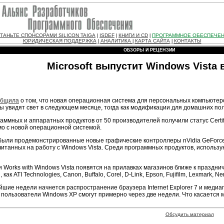
ТАНЬТЕ СПОНСОРАМИ SILICON TAIGA
ISDEF
КНИГИ И CD
ПРОГРАММНОЕ ОБЕСПЕЧЕ
|
|
|
ЮРИДИЧЕСКАЯ ПОДДЕРЖКА
АНАЛИТИКА
КАРТА САЙТА
КОНТАКТЫ
|
|
|
ОБЗОРЫ И РЕЦЕНЗИИ
Microsoft выпустит Windows Vista 
общила
о том, что новая операционная система для персональных компьютеров
увидят свет в следующем месяце, тогда как модификации для домашних поль
раммных и аппаратных продуктов от 50 производителей получили статус Certifie
мо с новой операционной системой.
е были продемонстрированные новые графические контроллеры nVidia GeForce,
считанных на работу с Windows Vista. Среди программных продуктов, использ
a и Works with Windows Vista появятся на прилавках магазинов ближе к праздн
 ATI Technologies, Canon, Buffalo, Corel, D-Link, Epson, Fujifilm, Lexmark, Ne
айшие недели начнется распространение браузера Internet Explorer 7 и меди
7 пользователи Windows ХР смогут примерно через две недели. Что касается м
Обсудить материал