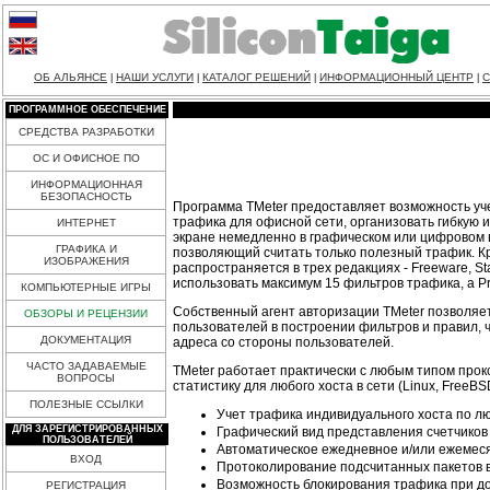
ОБ АЛЬЯНСЕ
НАШИ УСЛУГИ
КАТАЛОГ РЕШЕНИЙ
ИНФОРМАЦИОННЫЙ ЦЕНТР
С
|
|
|
|
ПРОГРАММНОЕ ОБЕСПЕЧЕНИЕ
СРЕДСТВА РАЗРАБОТКИ
ОС И ОФИСНОЕ ПО
ИНФОРМАЦИОННАЯ
БЕЗОПАСНОСТЬ
Программа TMeter предоставляет возможность уче
трафика для офисной сети, организовать гибкую 
ИНТЕРНЕТ
экране немедленно в графическом или цифровом в
ГРАФИКА И
позволяющий считать только полезный трафик. Кро
ИЗОБРАЖЕНИЯ
распространяется в трех редакциях - Freeware, S
использовать максимум 15 фильтров трафика, а Pr
КОМПЬЮТЕРНЫЕ ИГРЫ
Собственный агент авторизации TMeter позволяет
ОБЗОРЫ И РЕЦЕНЗИИ
пользователей в построении фильтров и правил,
ДОКУМЕНТАЦИЯ
адреса со стороны пользователей.
ЧАСТО ЗАДАВАЕМЫЕ
TMeter работает практически с любым типом прокс
ВОПРОСЫ
статистику для любого хоста в сети (Linux, Free
ПОЛЕЗНЫЕ ССЫЛКИ
Учет трафика индивидуального хоста по лю
ДЛЯ ЗАРЕГИСТРИРОВАННЫХ
Графический вид представления счетчиков 
ПОЛЬЗОВАТЕЛЕЙ
Автоматическое ежедневное и/или ежемес
ВХОД
Протоколирование подсчитанных пакетов 
Возможность блокирования трафика при д
РЕГИСТРАЦИЯ