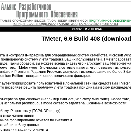
ТАНЬТЕ СПОНСОРАМИ SILICON TAIGA
ISDEF
КНИГИ И CD
ПРОГРАММНОЕ ОБЕСПЕЧЕ
|
|
|
ЮРИДИЧЕСКАЯ ПОДДЕРЖКА
АНАЛИТИКА
КАРТА САЙТА
КОНТАКТЫ
|
|
|
ОБЗОРЫ И РЕЦЕНЗИИ
TMeter, 6.6 Build 408 (download
та и контроля IP-трафика для операционных систем семейства Microsoft Win
и полноценную систему учета трафика Ваших пользователей. TMeter работает
иде. Таким образом, вы можете всегда видеть что нагружает ваш Интернет-к
ме того, TMeter умеет блокировать сетевые пакеты, что позволяет использов
tandard и Premium. Редакция Freeware допускает использование не более 3 фи
emium Edition - неограниченное количество фильтров.
 аутентифицировать пользователей в локальной сети как средствами TMeter,
 что позволяет решить проблему учета трафика при динамическом распредел
и-сервера для Windows (например WinGate, WinProxy, WinRoute). Более того, 
BSD) используя promiscuous mode сетевого адаптера. Основные возможности:
бому IP протоколу (TCP/UDP порту)
в виде кривой линии
ячное формирование отчетов по счетчикам
в файл или базу данных
остижении заданного лимита