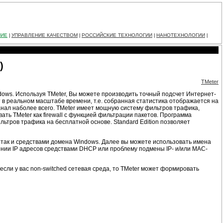
НИЕ
УПРАВЛЕНИЕ КАЧЕСТВОМ
РОССИЙСКИЕ ТЕХНОЛОГИИ
НАНОТЕХНОЛОГИИ
|
|
|
|
)
TMeter
dows. Используя TMeter, Вы можете производить точный подсчет Интернет-
 в реальном масштабе времени, т.е. собранная статистика отображается на
анал наболее всего. TMeter имеет мощную систему фильтров трафика,
ать TMeter как firewall с функцией фильтрации пакетов. Программа
льтров трафика на бесплатной основе. Standard Edition позволяет
 так и средствами домена Windows. Далее вы можете использовать имена
ении IP адресов средствами DHCP или проблему подмены IP- и/или MAC-
если у вас non-switched сетевая среда, то TMeter может формировать