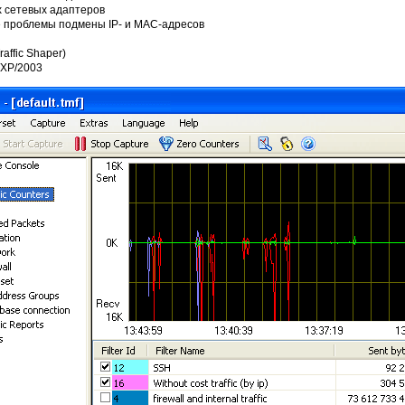
х сетевых адаптеров
е проблемы подмены IP- и MAC-адресов
affic Shaper)
/XP/2003