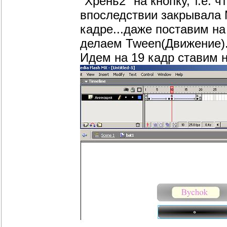
"Хрень2" на кнопку, т.е. ч
впоследствии закрывала 
кадре...даже поставим на
делаем Tween(Движение).
Идем на 19 кадр ставим н