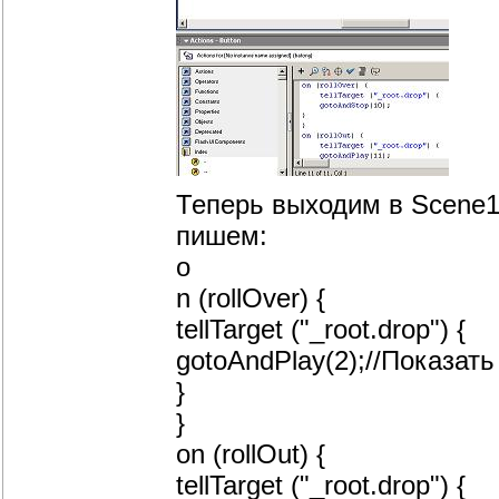
Теперь выходим в Scene1 
пишем:
o
n (rollOver) {
tellTarget ("_root.drop") {
gotoAndPlay(2);//Показат
}
}
on (rollOut) {
tellTarget ("_root.drop") {