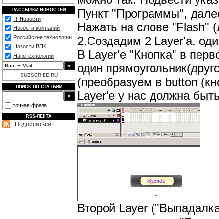
Пункт "Программы", далее
РАССЫЛКИ НОВОСТЕЙ
IT-Новости
Нажать на слове "Flash" (
Новости компаний
2.Создадим 2 Layer'а, од
Российские технологии
Новости ВПК
В Layer'e "Кнопка" в пер
Нанотехнологии
один прямоугольник(друго
SUBSCRIBE.RU
(преобразуем в button (кн
ПОИСК ПО СТАТЬЯМ
Layer'e у нас должна быть
точная фраза
RSS-ЛЕНТА
Подписаться
Второй Layer ("Выпадалка