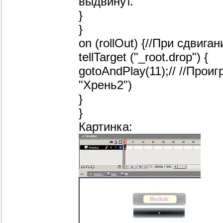
выдвинут.
}
}
on (rollOut) {//При сдвиг
tellTarget ("_root.drop") {
gotoAndPlay(11);// //Прои
"Хрень2")
}
}
Картинка: