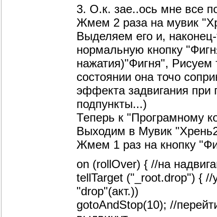
3. О.к. зае..ось мне все п
Жмем 2 раза на мувик "Х
Выделяем его и, наконец-
нормальную кнопку "Фигн
нажатия)"Фигня", Рисуем 
состоянии она точо сопри
эффекта задвигания при 
подпункты...)
Теперь к "Програмному код
Выходим в Мувик "Хрень2
Жмем 1 раз на кнопку "Фи
on (rollOver) { //на надви
tellTarget ("_root.drop") 
"drop"(акт.))
gotoAndStop(10); //перейт