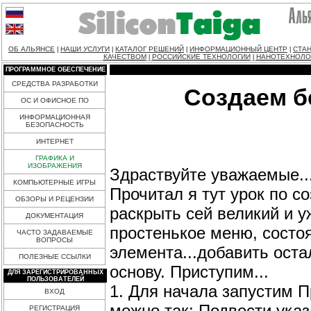
ОБ АЛЬЯНСЕ
НАШИ УСЛУГИ
КАТАЛОГ РЕШЕНИЙ
ИНФОРМАЦИОННЫЙ ЦЕНТР
СТАН
|
|
|
|
КАЧЕСТВОМ
РОССИЙСКИЕ ТЕХНОЛОГИИ
НАНОТЕХНОЛО
|
|
ПРОГРАММНОЕ ОБЕСПЕЧЕНИЕ
СРЕДСТВА РАЗРАБОТКИ
Создаем б
ОС И ОФИСНОЕ ПО
ИНФОРМАЦИОННАЯ
БЕЗОПАСНОСТЬ
ИНТЕРНЕТ
ГРАФИКА И
ИЗОБРАЖЕНИЯ
Здраствуйте уважаемые..
КОМПЬЮТЕРНЫЕ ИГРЫ
Прочитал я тут урок по с
ОБЗОРЫ И РЕЦЕНЗИИ
раскрыть сей великий и у
ДОКУМЕНТАЦИЯ
простенькое меню, состо
ЧАСТО ЗАДАВАЕМЫЕ
ВОПРОСЫ
элемента...добавить ост
ПОЛЕЗНЫЕ ССЫЛКИ
основу. Приступим...
ДЛЯ ЗАРЕГИСТРИРОВАННЫХ
ПОЛЬЗОВАТЕЛЕЙ
1. Для начала запустим П
ВХОД
можно так: Подвести указ
РЕГИСТРАЦИЯ