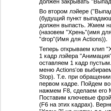
должен закрывать "Выпадл
Во втором лэйере ("Выпа
(будущий пункт выпадающ
должен выпасть. Жмем на
(назовем "Хрень"(имя для
"drop"(Имя для Actions)).
Теперь открываем клип "
1 кадр лэйера "Анимация
оставляем 1 кадр пустым
меню Actions'ов выбираем 
Stop). Т.е. при обращени
первом кадре. Пойдем во
нажмем F8, сделаем его 
Поставим ключевые фрэйм
(F6 на этих кадрах). Вер