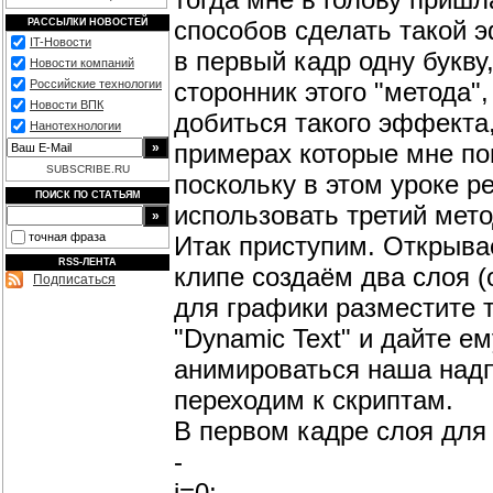
способов сделать такой э
РАССЫЛКИ НОВОСТЕЙ
IT-Новости
в первый кадр одну букву, 
Новости компаний
сторонник этого "метода"
Российские технологии
Новости ВПК
добиться такого эффекта,
Нанотехнологии
примерах которые мне поп
SUBSCRIBE.RU
поскольку в этом уроке р
ПОИСК ПО СТАТЬЯМ
использовать третий мет
точная фраза
Итак приступим. Открывае
RSS-ЛЕНТА
клипе создаём два слоя (
Подписаться
для графики разместите т
"Dynamic Text" и дайте ем
анимироваться наша надпи
переходим к скриптам.
В первом кадре слоя для 
-
i=0;