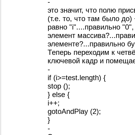
-
это значит, что полю при
(т.е. то, что там было д
равно "i"....правильно "0"
элемент массива?...прави
элементе?...правильно бук
Теперь переходим к четв
ключевой кадр и помещае
-
if (i>=test.length) {
stop ();
} else {
i++;
gotoAndPlay (2);
}
-