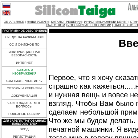
ОБ АЛЬЯНСЕ
НАШИ УСЛУГИ
КАТАЛОГ РЕШЕНИЙ
ИНФОРМАЦИОННЫЙ ЦЕНТР
СТАН
|
|
|
|
КАЧЕСТВОМ
РОССИЙСКИЕ ТЕХНОЛОГИИ
НАНОТЕХНОЛО
|
|
ПРОГРАММНОЕ ОБЕСПЕЧЕНИЕ
СРЕДСТВА РАЗРАБОТКИ
Вве
ОС И ОФИСНОЕ ПО
ИНФОРМАЦИОННАЯ
БЕЗОПАСНОСТЬ
ИНТЕРНЕТ
ГРАФИКА И
ИЗОБРАЖЕНИЯ
Первое, что я хочу сказат
КОМПЬЮТЕРНЫЕ ИГРЫ
страшно как кажеться....
ОБЗОРЫ И РЕЦЕНЗИИ
и нужная вещь и вовсе не
ДОКУМЕНТАЦИЯ
взгляд. Чтобы Вам было 
ЧАСТО ЗАДАВАЕМЫЕ
ВОПРОСЫ
сделаем небольшой прим
ПОЛЕЗНЫЕ ССЫЛКИ
Что же мы будем делать
ДЛЯ ЗАРЕГИСТРИРОВАННЫХ
ПОЛЬЗОВАТЕЛЕЙ
печатной машинки. Я виде
ВХОД
тогда мне в голову пришл
РЕГИСТРАЦИЯ