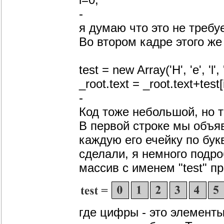
-
я думаю что это не требу
Во втором кадре этого ж
test = new Array('H', 'e', 'l', 'l',
_root.text = _root.text+test[i
-
Код тоже небольшой, но 
В первой строке мы объя
каждую его ечейку по бу
сделали, я немного подр
массив с именем "test" пр
где цифры - это элементы