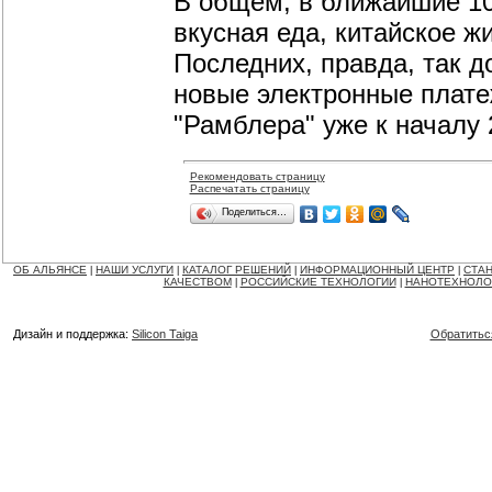
В общем, в ближайшие 10
вкусная еда, китайское ж
Последних, правда, так д
новые электронные плате
"Рамблера" уже к началу 
Рекомендовать страницу
Распечатать страницу
Поделиться…
ОБ АЛЬЯНСЕ
НАШИ УСЛУГИ
КАТАЛОГ РЕШЕНИЙ
ИНФОРМАЦИОННЫЙ ЦЕНТР
СТАН
|
|
|
|
КАЧЕСТВОМ
РОССИЙСКИЕ ТЕХНОЛОГИИ
НАНОТЕХНОЛО
|
|
Дизайн и поддержка:
Silicon Taiga
Обратитьс