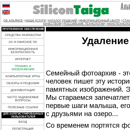
ОБ АЛЬЯНСЕ
НАШИ УСЛУГИ
КАТАЛОГ РЕШЕНИЙ
ИНФОРМАЦИОННЫЙ ЦЕНТР
СТАН
|
|
|
|
КАЧЕСТВОМ
РОССИЙСКИЕ ТЕХНОЛОГИИ
НАНОТЕХНОЛО
|
|
ПРОГРАММНОЕ ОБЕСПЕЧЕНИЕ
СРЕДСТВА РАЗРАБОТКИ
Удаление
ОС И ОФИСНОЕ ПО
ИНФОРМАЦИОННАЯ
БЕЗОПАСНОСТЬ
ИНТЕРНЕТ
ГРАФИКА И
ИЗОБРАЖЕНИЯ
Семейный фотоархив - это
КОМПЬЮТЕРНЫЕ ИГРЫ
человек пишет эту истори
ОБЗОРЫ И РЕЦЕНЗИИ
памятных изображений. Эт
ДОКУМЕНТАЦИЯ
Мы стараемся запечатлет
ЧАСТО ЗАДАВАЕМЫЕ
ВОПРОСЫ
первые шаги малыша, его
ПОЛЕЗНЫЕ ССЫЛКИ
с друзьями на озеро...
ДЛЯ ЗАРЕГИСТРИРОВАННЫХ
ПОЛЬЗОВАТЕЛЕЙ
ВХОД
Со временем портятся фо
РЕГИСТРАЦИЯ