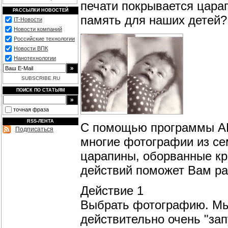
печати покрывается царап
РАССЫЛКИ НОВОСТЕЙ
память для наших детей?
IT-Новости
Новости компаний
Российские технологии
Новости ВПК
Нанотехнологии
SUBSCRIBE.RU
ПОИСК ПО СТАТЬЯМ
точная фраза
RSS-ЛЕНТА
С помощью программы AK
Подписаться
многие фотографии из се
царапины, оборванные кр
действий поможет Вам ра
Действие 1
Выбрать фотографию. Мы
действительно очень "за