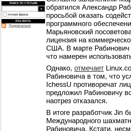
ПОИСК ПО СТАТЬЯМ
обратился Александр Раб
просьбой оказать содейст
точная фраза
программного обеспечени
RSS-ЛЕНТА
Подписаться
Марьяновский посоветова
лицензия на коммерческо
США. В марте Рабинович 
что намерен использоват
Однако,
отмечает
Linux.c
Рабиновича в том, что ус
IchessU противоречат ли
предложил Рабиновичу вс
наотрез отказался.
В итоге разработчик Jin 
Международного шахматно
Рабиновича. Кстати, несм