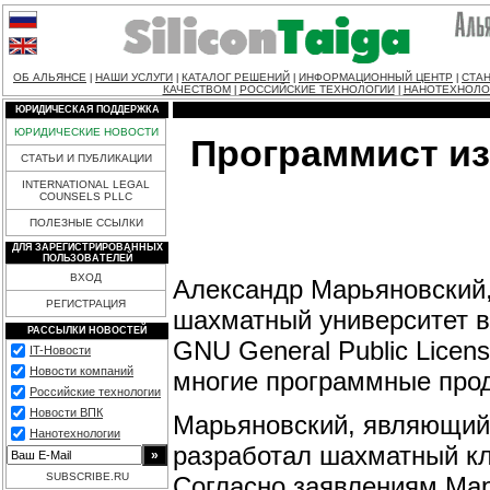
ОБ АЛЬЯНСЕ
НАШИ УСЛУГИ
КАТАЛОГ РЕШЕНИЙ
ИНФОРМАЦИОННЫЙ ЦЕНТР
СТАН
|
|
|
|
КАЧЕСТВОМ
РОССИЙСКИЕ ТЕХНОЛОГИИ
НАНОТЕХНОЛО
|
|
ЮРИДИЧЕСКАЯ ПОДДЕРЖКА
ЮРИДИЧЕСКИЕ НОВОСТИ
Программист из
СТАТЬИ И ПУБЛИКАЦИИ
INTERNATIONAL LEGAL
COUNSELS PLLC
ПОЛЕЗНЫЕ ССЫЛКИ
ДЛЯ ЗАРЕГИСТРИРОВАННЫХ
ПОЛЬЗОВАТЕЛЕЙ
ВХОД
Александр Марьяновский
РЕГИСТРАЦИЯ
шахматный университет в
РАССЫЛКИ НОВОСТЕЙ
GNU General Public Licen
IT-Новости
Новости компаний
многие программные прод
Российские технологии
Новости ВПК
Марьяновский, являющийс
Нанотехнологии
разработал шахматный кли
SUBSCRIBE.RU
Согласно заявлениям Марь