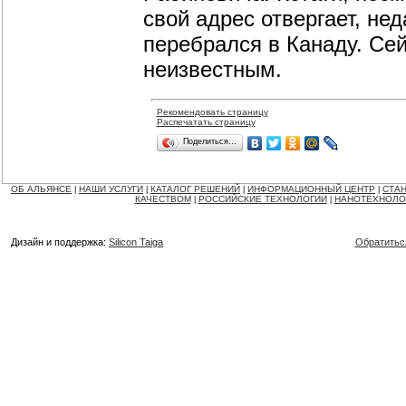
свой адрес отвергает, не
перебрался в Канаду. Се
неизвестным.
Рекомендовать страницу
Распечатать страницу
Поделиться…
ОБ АЛЬЯНСЕ
НАШИ УСЛУГИ
КАТАЛОГ РЕШЕНИЙ
ИНФОРМАЦИОННЫЙ ЦЕНТР
СТАН
|
|
|
|
КАЧЕСТВОМ
РОССИЙСКИЕ ТЕХНОЛОГИИ
НАНОТЕХНОЛО
|
|
Дизайн и поддержка:
Silicon Taiga
Обратитьс