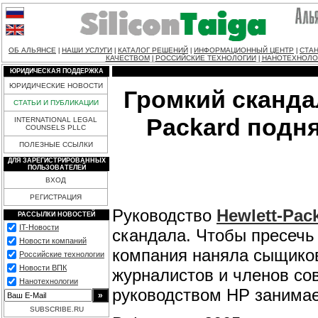
ОБ АЛЬЯНСЕ
НАШИ УСЛУГИ
КАТАЛОГ РЕШЕНИЙ
ИНФОРМАЦИОННЫЙ ЦЕНТР
СТАН
|
|
|
|
КАЧЕСТВОМ
РОССИЙСКИЕ ТЕХНОЛОГИИ
НАНОТЕХНОЛО
|
|
ЮРИДИЧЕСКАЯ ПОДДЕРЖКА
ЮРИДИЧЕСКИЕ НОВОСТИ
Громкий скандал
СТАТЬИ И ПУБЛИКАЦИИ
Packard подн
INTERNATIONAL LEGAL
COUNSELS PLLC
ПОЛЕЗНЫЕ ССЫЛКИ
ДЛЯ ЗАРЕГИСТРИРОВАННЫХ
ПОЛЬЗОВАТЕЛЕЙ
ВХОД
РЕГИСТРАЦИЯ
Руководство
Hewlett-Pac
РАССЫЛКИ НОВОСТЕЙ
IT-Новости
скандала. Чтобы пресечь
Новости компаний
компания наняла сыщиков
Российские технологии
Новости ВПК
журналистов и членов со
Нанотехнологии
руководством HP занимае
SUBSCRIBE.RU