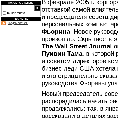
В феврале 2005 г. корпо
ПОИСК ПО СТАТЬЯМ
отставкой самой влиятел
точная фраза
и председателя совета д
RSS-ЛЕНТА
персональных компьютеро
Подписаться
Фьорина
. Новое руковод
произошло. Скрытность э
The Wall Street Journal
о
Пуивин Тама
, в которой
и советом директоров ком
бизнес-леди США хотела 
и это отрицательно сказа
руководства Фьорины упа
Новый председатель сов
распорядилась начать ра
продолжались: так, в янв
рассказали о деталях зас