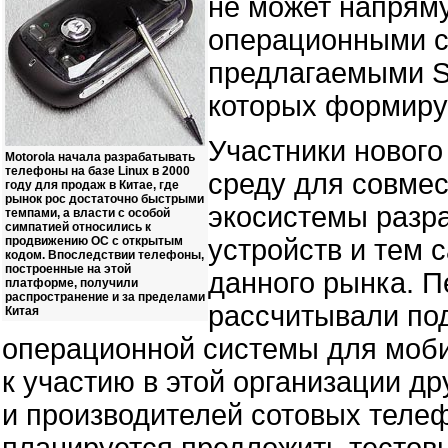
не может напрям
операционными с
предлагаемыми Sy
которых формиру
Участники новог
Motorola начала разрабатывать
телефоны на базе Linux в 2000
среду для совме
году для продаж в Китае, где
рынок рос достаточно быстрыми
экосистемы разра
темпами, а власти с особой
симпатией относились к
продвижению ОС с открытым
устройств и тем
кодом. Впоследствии телефоны,
построенные на этой
данного рынка. П
платформе, получили
распространение и за пределами
рассчитывали по
Китая
операционной системы для моби
к участию в этой организации др
и производителей сотовых теле
планируется предложить тестовы