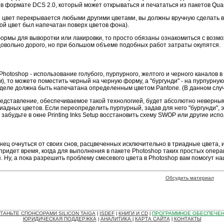
 формате DCS 2.0, который может открываться и печататься из пакетов Qua
й цвет перекрывается любыми другими цветами, вы должны вручную сделать в
вой цвет был напечатан поверх цветов фона).
формы для выворотки или лакировки, то просто обязаны ознакомиться с воз
 довольно дорого, но при большом объеме подобных работ затраты окупятся.
Photoshop - использование голубого, пурпурного, желтого и черного каналов
), то можете поместить черный на черную форму, а "бургунди" - на пурпурну
деле должна быть напечатана определенным цветом Pantone. (В данном случа
едставление, обеспечиваемое такой технологией, будет абсолютно неверным. К
адных цветов. Если переопределить пурпурный, задав для него "бургунди", 
абудьте в окне Printing Inks Setup восстановить схему SWOP или другие исп
ец очнуться от своих снов, расцвеченных исключительно в триадные цвета, 
ридет время, когда для выполнения в пакете Photoshop таких простых операц
 Ну, а пока разрешить проблему смесевого цвета в Photoshop вам помогут на
Обсудить материал
ТАНЬТЕ СПОНСОРАМИ SILICON TAIGA
ISDEF
КНИГИ И CD
ПРОГРАММНОЕ ОБЕСПЕЧЕ
|
|
|
ЮРИДИЧЕСКАЯ ПОДДЕРЖКА
АНАЛИТИКА
КАРТА САЙТА
КОНТАКТЫ
|
|
|