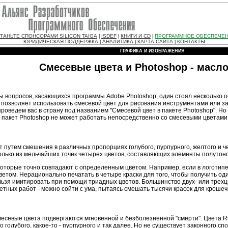
ТАНЬТЕ СПОНСОРАМИ SILICON TAIGA
ISDEF
КНИГИ И CD
ПРОГРАММНОЕ ОБЕСПЕЧЕ
|
|
|
ЮРИДИЧЕСКАЯ ПОДДЕРЖКА
АНАЛИТИКА
КАРТА САЙТА
КОНТАКТЫ
|
|
|
ГРАФИКА И ИЗОБРАЖЕНИЯ
Смесевые цвета и Photoshop - масло
 вопросов, касающихся программы Adobe Photoshop, один стоял несколько о
 не позволяет использовать смесевой цвет для рисования инструментами или з
роведем вас в страну под названием "Смесевой цвет в пакете Photoshop". Но
у пакет Photoshop не может работать непосредственно со смесевыми цветами
 путем смешения в различных пропорциях голубого, пурпурного, желтого и ч
только из мельчайших точек четырех цветов, составляющих элементы полутоно
и, которые точно совпадают с определенным цветом. Например, если в логоти
ветом. Нерационально печатать в четыре краски для того, чтобы получить од
ельзя имитировать при помощи триадных цветов. Большинство двух- или тре
тных работ - можно сойти с ума, пытаясь смешать тысячи красок для крошеч
смесевые цвета подвергаются мгновенной и безболезненной "смерти". Цвета 
о голубого, какое-то - пурпурного и так далее. Но не существует законного 