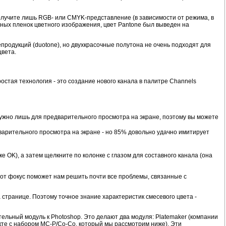
получите лишь RGB- или CMYK-представление (в зависимости от режима, в
нных пленок цветного изображения, цвет Pantone был выведен на
продукций (duotone), но двухкрасочные полутона не очень подходят для
цвета.
остая технология - это создание нового канала в палитре Channels
 нужно лишь для предварительного просмотра на экране, поэтому вы можете
дварительного просмотра на экране - но 85% довольно удачно имитирует
е OK), а затем щелкните по колонке с глазом для составного канала (она
 Этот фокус поможет нам решить почти все проблемы, связанные с
 странице. Поэтому точное знание характеристик смесевого цвета -
льный модуль к Photoshop. Это делают два модуля: Platemaker (компании
плекте с набором MC-P/Co-Co, который мы рассмотрим ниже). Эти