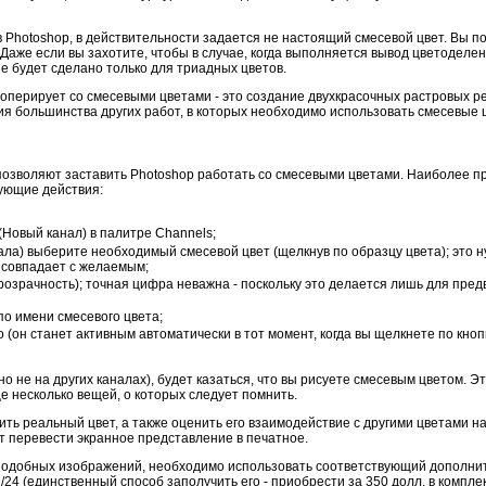
в Photoshop, в действительности задается не настоящий смесевой цвет. Вы 
 Даже если вы захотите, чтобы в случае, когда выполняется вывод цветоделе
е будет сделано только для триадных цветов.
 оперирует со смесевыми цветами - это создание двухкрасочных растровых ре
я большинства других работ, в которых необходимо использовать смесевые 
позволяют заставить Photoshop работать со смесевыми цветами. Наиболее пр
дующие действия:
нала) выберите необходимый смесевой цвет (щелкнув по образцу цвета); это
 совпадает с желаемым;
розрачность); точная цифра неважна - поскольку это делается лишь для пре
по имени смесевого цвета;
 (он станет активным автоматически в тот момент, когда вы щелкнете по кнопк
(но не на других каналах), будет казаться, что вы рисуете смесевым цветом.
е несколько вещей, о которых следует помнить.
ить реальный цвет, а также оценить его взаимодействие с другими цветами на
т перевести экранное представление в печатное.
подобных изображений, необходимо использовать соответствующий дополните
nnel/24 (единственный способ заполучить его - приобрести за 350 долл. в ком