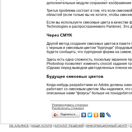
дополнительные модули сохраняют изображение в
Третья проблема состоит в том, что если смесево
областей (если только вы не хотите, чтобы смесе
Если вы используете смесевые цвета в качестве 
Technologies и распространяемого Pantone). Это
Через CMYK
Другой метод создания смесевых цветов в пакете 
с черным и смесевым цветом "бургунди" (бордовым
будете сообщить, что пурпурная форма на самом 
Здесь есть одна сложность, поскольку экранное пр
Photoshop позволяет изменить способ задания три
(Однако перед выводом цветоделенных пленок не з
Будущее смесевых цветов
Когда-нибудь разработчики из Adobe должны након
работают со смесевым цветом. Мы надеемся, что п
описанные нами "фокусы" больше не понадобятся.
Рекомендовать страницу
Распечатать страницу
Поделиться…
ОБ АЛЬЯНСЕ
НАШИ УСЛУГИ
КАТАЛОГ РЕШЕНИЙ
ИНФОРМАЦИОННЫЙ ЦЕНТР
С
|
|
|
|