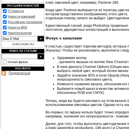
плюс смесевой цвет, например, Pantone 286.
РАССЫЛКИ НОВОСТЕЙ
Когда цвет Pantone выбирается из палитры цвето
IT-Новости
котором представлено изображение) этого цвета.
Новости компаний
отдельную пленку, ничего не выйдет. Цветоделени
Российские технологии
Единственный случай, когда Photoshop правильно
Новости ВПК
логотипов, двухцветных иллюстраций и выполнени
Нанотехнологии
Фокус с каналами
SUBSCRIBE.RU
К счастью, существует парочка методов, которые 
(Каналы). Чтобы ее реализовать, выполните сле
ПОИСК ПО СТАТЬЯМ
Удерживая кнопку
точная фраза
В окне диалога Channel Options (Опции ка
RSS-ЛЕНТА
выбрать любой цвет, который более-менее
Подписаться
Задайте значение 85% в поле Opacity (Неп
непрозрачность смесевого цвета;
Измените название канала, обозначив его 
Выберите новый канал в качестве активного
обозначена RGB или CMYK).
Теперь, когда вы будете рисовать на этом канале 
использованием смесевых цветов. Однако есть ещ
Во-первых, по экрану нельзя будет точно определ
например, значения его непрозрачности - поможе
Далее, для того, чтобы выполнить цветоделение 
a lowly apprentice productions, 199 долл.) и Cha