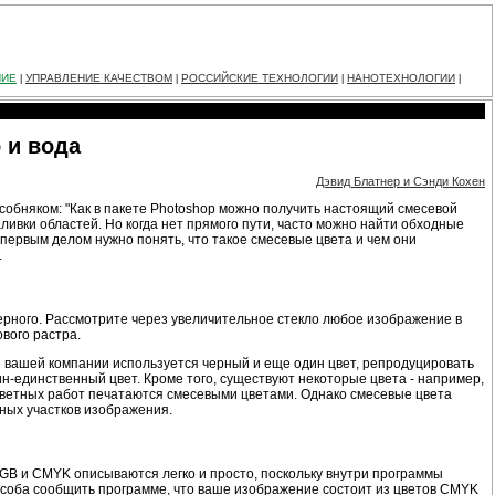
НИЕ
УПРАВЛЕНИЕ КАЧЕСТВОМ
РОССИЙСКИЕ ТЕХНОЛОГИИ
НАНОТЕХНОЛОГИИ
|
|
|
|
 и вода
Дэвид Блатнер и Сэнди Кохен
собняком: "Как в пакете Photoshop можно получить настоящий смесевой
аливки областей. Но когда нет прямого пути, часто можно найти обходные
 первым делом нужно понять, что такое смесевые цвета и чем они
.
ерного. Рассмотрите через увеличительное стекло любое изображение в
вого растра.
пе вашей компании используется черный и еще один цвет, репродуцировать
ин-единственный цвет. Кроме того, существуют некоторые цвета - например,
хцветных работ печатаются смесевыми цветами. Однако смесевые цвета
ных участков изображения.
RGB и CMYK описываются легко и просто, поскольку внутри программы
способа сообщить программе, что ваше изображение состоит из цветов CMYK