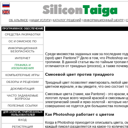
ОБ АЛЬЯНСЕ
НАШИ УСЛУГИ
КАТАЛОГ РЕШЕНИЙ
ИНФОРМАЦИОННЫЙ ЦЕНТР
С
|
|
|
|
ПРОГРАММНОЕ ОБЕСПЕЧЕНИЕ
СРЕДСТВА РАЗРАБОТКИ
ОС И ОФИСНОЕ ПО
ИНФОРМАЦИОННАЯ
БЕЗОПАСНОСТЬ
Среди множества заданных нам за последние годы
(spot) цвет Pantone?" Дело в том, что Photoshop
ИНТЕРНЕТ
тропинки. В данной статье мы по тайным тропам п
ГРАФИКА И
отличаются от триадных (process), а также почем
ИЗОБРАЖЕНИЯ
Смесевой цвет против триадного
КОМПЬЮТЕРНЫЕ ИГРЫ
ОБЗОРЫ И РЕЦЕНЗИИ
Триадный цвет позволяет имитировать любой цвет
цветном журнале, и вы увидите, что оно состоит 
ДОКУМЕНТАЦИЯ
Смесевые цвета (такие, как Pantone) - это краск
ЧАСТО ЗАДАВАЕМЫЕ
логотип лучше всего черной краской и смесевым ц
ВОПРОСЫ
электрический синий и ярко-золотой - которые н
совершенно не годятся для большинства полноцве
ПОЛЕЗНЫЕ ССЫЛКИ
ДЛЯ ЗАРЕГИСТРИРОВАННЫХ
Как Photoshop работает с цветом
ПОЛЬЗОВАТЕЛЕЙ
ВХОД
Когда в Photoshop приходится описывать цвета, 
каждый пиксел разделяется на какое-то количеств
РЕГИСТРАЦИЯ