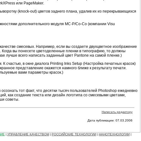
rkXPress или PageMaker.
ыворотку (knock-out) цветов заднего плана, удалив их из перекрывающихся
можностями дополнительного модуля MC-P/Co-Co (компании Visu
 в качестве смесевых. Например, если вы создаете двухцветное изображение
ю. Когда вы понесете цветоделенные пленки в типографию, то должны
е лучше всего написать заданный цвет Pantone на самой пленке.)
 счастью, в окне диалога Printing Inks Setup (Настройка печатных красок)
экранное представление окажется намного ближе к результату печати.
ользуемые вами параметры красок.)
и осознать тот факт, что десятки тысяч пользователей Photoshop ежедневно
ий, как создание текста или дизайн логотипа со смесевыми цветами,
ши советы.
Написать редактору
Дата публикации: 07.03.2006
НИЕ
УПРАВЛЕНИЕ КАЧЕСТВОМ
РОССИЙСКИЕ ТЕХНОЛОГИИ
НАНОТЕХНОЛОГИИ
|
|
|
|