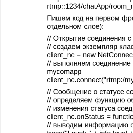
rtmp::1234/chatApp/room
Пишем код на первом фр
отдельном слое):
// Открытие соединения с
// создаем экземпляр кла
client_nc = new NetConnect
// выполняем соединени
mycomapp
client_nc.connect("rtmp:/
// Сообщение о статусе с
// определяем функцию о
// изменения статуса сое
client_nc.onStatus = functio
// выводим информацию о