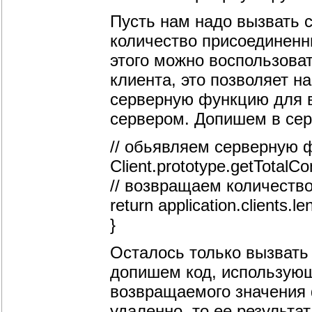
Пусть нам надо вызвать 
количество присоединенн
этого можно воспользова
клиента, это позволяет н
серверную функцию для в
сервером. Допишем в сер
// обьявляем серверную 
Client.prototype.getTotalCo
// возвращаем количеств
return application.clients.le
}
Осталось только вызвать 
допишем код, использующ
возвращаемого значения 
удаленно, то ее результа