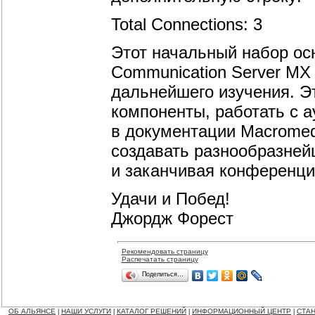
Total Connections: 3
Этот начальный набор ос
Communication Server MX
дальнейшего изучения. Э
компоненты, работать с 
в документации Macromed
создавать разнообразней
и заканчивая конференци
Удачи и Побед!
Джордж Форест
Рекомендовать страницу
Распечатать страницу
Поделиться…
ОБ АЛЬЯНСЕ
НАШИ УСЛУГИ
КАТАЛОГ РЕШЕНИЙ
ИНФОРМАЦИОННЫЙ ЦЕНТР
СТАН
|
|
|
|