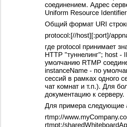
соединением. Адрес серв
Uniform Resource Identifier
Общий формат URI строки
protocol:[//host][:port]/ap
где protocol принимает зн
HTTP "туннелинг"; host - 
умолчанию RTMP соединен
instanceName - по умолча
сессий в рамках одного 
чат комнат и т.п.). Для 
документацию к серверу.
Для примера следующие 
rtmp://www.myCompany.co
rtmpt:/sharedWhiteboardA