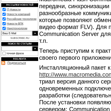
передачи, синхронизации 
РАССЫЛКИ НОВОСТЕЙ
IT-Новости
разнообразные коммуник
Новости компаний
которые позволяют обмен
Российские технологии
Новости ВПК
видео формат FLV). Для 
Нанотехнологии
Communication Server для
SUBSCRIBE.RU
т.п.
ПОИСК ПО СТАТЬЯМ
Теперь приступим к прак
точная фраза
своего первого приложени
RSS-ЛЕНТА
Подписаться
Инсталляционный пакет к
http://www.macromedia.com
триал версия данного сер
одновременных подключен
разработки (следователь
После установки появляю
сервером: Communication 