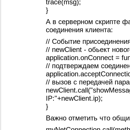
trace(msg);
}
А в серверном скрипте ф
соединения клиента:
// Событие присоединения
// newClient - обьект нов
application.onConnect = fun
// подтверждаем соедине
application.acceptConnecti
// вызов с передачей пар
newClient.call("showMessag
IP:"+newClient.ip);
}
Важно отметить что общи
myNetConnection.call(metho