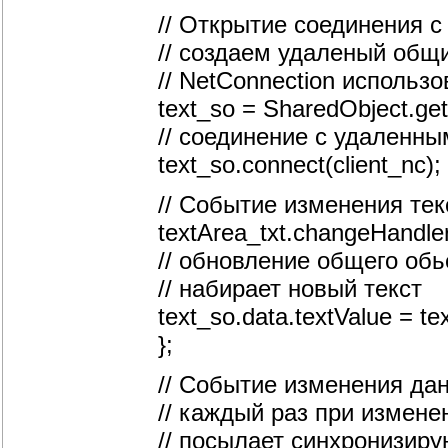
// Открытие соединения 
// создаем удаленый общий
// NetConnection использ
text_so = SharedObject.getR
// соединение с удаленн
text_so.connect(client_nc);
// Событие изменения тек
textArea_txt.changeHandler
// обновление общего обь
// набирает новый текст
text_so.data.textValue = tex
};
// Событие изменения да
// каждый раз при измен
// посылает синхронизир