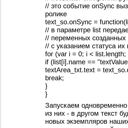
// это событие onSync в
ролике
text_so.onSync = function(li
// в параметре list перед
// переменных созданных 
// с указанием статуса их
for (var i = 0; i < list.length;
if (list[i].name == "textValu
textArea_txt.text = text_so.
break;
}
}
Запускаем одновременно 
из них - в другом текст 
новых экземпляров наших