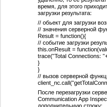
время, для этого приход
загрузки результата:
// обьект для загрузки в
// значения серверной фу
Result = function(){
// событие загрузки резу
this.onResult = function(val
trace("Total Connections: "
}
}
// вызов серверной функ
client_nc.call("getTotalConn
После перезагрузки серв
Communication App Inspec
дополнительную строку: