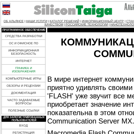
ОБ АЛЬЯНСЕ
НАШИ УСЛУГИ
КАТАЛОГ РЕШЕНИЙ
ИНФОРМАЦИОННЫЙ ЦЕНТР
СТАН
|
|
|
|
КАЧЕСТВОМ
РОССИЙСКИЕ ТЕХНОЛОГИИ
НАНОТЕХНОЛО
|
|
ПРОГРАММНОЕ ОБЕСПЕЧЕНИЕ
СРЕДСТВА РАЗРАБОТКИ
КОММУНИКАЦ
ОС И ОФИСНОЕ ПО
COMMUN
ИНФОРМАЦИОННАЯ
БЕЗОПАСНОСТЬ
ИНТЕРНЕТ
ГРАФИКА И
ИЗОБРАЖЕНИЯ
В мире интернет коммуни
КОМПЬЮТЕРНЫЕ ИГРЫ
приятно удивлять своими
ОБЗОРЫ И РЕЦЕНЗИИ
ДОКУМЕНТАЦИЯ
'FLASH' уже звучит все м
ЧАСТО ЗАДАВАЕМЫЕ
приобретает значение ин
ВОПРОСЫ
показательна в этом отн
ПОЛЕЗНЫЕ ССЫЛКИ
ДЛЯ ЗАРЕГИСТРИРОВАННЫХ
Communication Server MX
ПОЛЬЗОВАТЕЛЕЙ
ВХОД
Macromedia Flash Commun
РЕГИСТРАЦИЯ