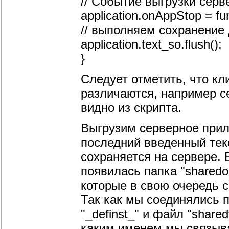
// Событие выгрузки сер
application.onAppStop = fun
// выполняем сохранение
application.text_so.flush();
}
Следует отметить, что кл
различаются, например се
видно из скрипта.
Выгрузим серверное прил
последний введенный тек
сохраняется на сервере. 
появилась папка "sharedo
которые в свою очередь 
Так как мы соединялись 
"_definst_" и файл "share
каким именем мы связыва