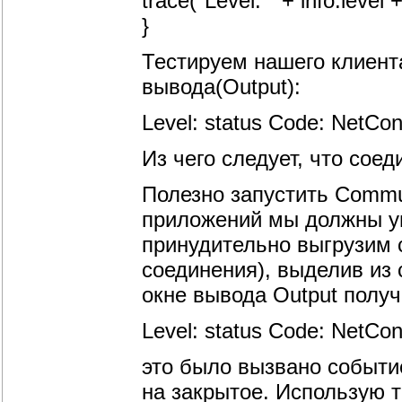
trace("Level: " + info.level 
}
Тестируем нашего клиента 
вывода(Output):
Level: status Code: NetCo
Из чего следует, что сое
Полезно запустить Commun
приложений мы должны ув
принудительно выгрузим 
соединения), выделив из 
окне вывода Output полу
Level: status Code: NetCo
это было вызвано событи
на закрытое. Использую 