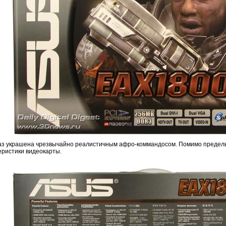
аз украшена чрезвычайно реалистичным афро-коммандосом. Помимо предельн
еристики видеокарты.