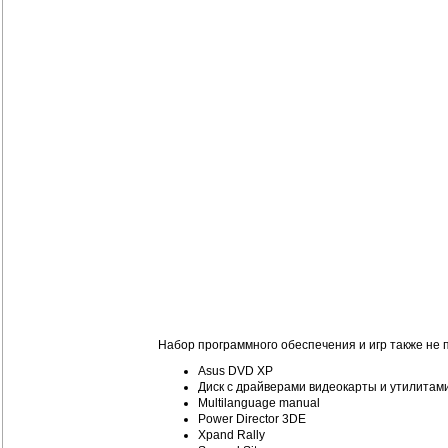
Набор программного обеспечения и игр также не п
Asus DVD XP
Диск с драйверами видеокарты и утилитами
Multilanguage manual
Power Director 3DE
Xpand Rally