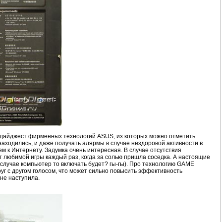
й дайджест фирменных технологий ASUS, из которых можно отметить
находились, и даже получать алярмы в случае нездоровой активности в
м к Интернету. Задумка очень интересная. В случае отсутствия
т любимой игры каждый раз, когда за солью пришла соседка. А настоящие
м случае компьютер то включать будет? гы-гы). Про технологию GAME
уг с другом голосом, что может сильно повысить эффективность
не наступила.