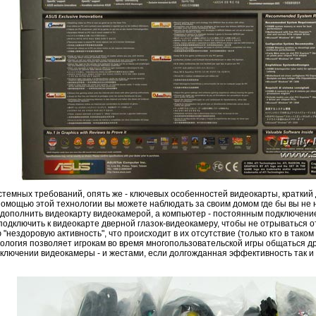
стемных требований, опять же - ключевых особенностей видеокарты, кратки
помощью этой технологии вы можете наблюдать за своим домом где бы вы не 
 дополнить видеокарту видеокамерой, а компьютер - постоянным подключение
одключить к видеокарте дверной глазок-видеокамеру, чтобы не отрываться о
 "нездоровую активность", что происходит в их отсутствие (только кто в тако
ология позволяет игрокам во время многопользовательской игры общаться др
ключении видеокамеры - и жестами, если долгожданная эффективность так и 