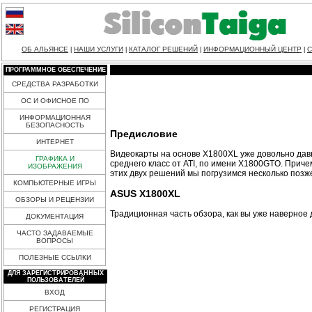
ОБ АЛЬЯНСЕ
НАШИ УСЛУГИ
КАТАЛОГ РЕШЕНИЙ
ИНФОРМАЦИОННЫЙ ЦЕНТР
С
|
|
|
|
ПРОГРАММНОЕ ОБЕСПЕЧЕНИЕ
СРЕДСТВА РАЗРАБОТКИ
ОС И ОФИСНОЕ ПО
ИНФОРМАЦИОННАЯ
БЕЗОПАСНОСТЬ
Предисловие
ИНТЕРНЕТ
Видеокарты на основе X1800XL уже довольно дав
ГРАФИКА И
среднего класс от ATI, по имени X1800GTO. Причем
ИЗОБРАЖЕНИЯ
этих двух решений мы погрузимся несколько позж
КОМПЬЮТЕРНЫЕ ИГРЫ
ASUS X1800XL
ОБЗОРЫ И РЕЦЕНЗИИ
Традиционная часть обзора, как вы уже наверное
ДОКУМЕНТАЦИЯ
ЧАСТО ЗАДАВАЕМЫЕ
ВОПРОСЫ
ПОЛЕЗНЫЕ ССЫЛКИ
ДЛЯ ЗАРЕГИСТРИРОВАННЫХ
ПОЛЬЗОВАТЕЛЕЙ
ВХОД
РЕГИСТРАЦИЯ