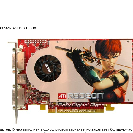
окартой ASUS X1800XL.
артен. Кулер выполнен в однослотовом варианте, но закрывает большую част