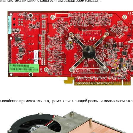
ная система питания с собственным радиатором (справа).
о особенно примечательного, кроме впечатляющей россыпи мелких элементо