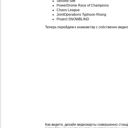
Second Site
PowerDrome Race of Champions
Chaos League
JointOperations Typhoon Rising
Project SNOWBLIND
Теперь перейдем к знакомству с собственно виде
Как видите, дизайн видеокарты совершенно станд