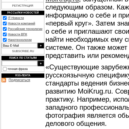
следующим образом. Каж
РЕГИСТРАЦИЯ
информацию о себе и при
РАССЫЛКИ НОВОСТЕЙ
IT-Новости
«первый круг». Затем з
Новости компаний
Российские технологии
о себе и приглашают сво
Новости ВПК
найти необходимых ему с
Нанотехнологии
системе. Он также может 
SUBSCRIBE.RU
представить или рекомен
ПОИСК ПО СТАТЬЯМ
«Существующие зарубежн
точная фраза
русскоязычную специфику
RSS-ЛЕНТА
Подписаться
стандарты ведения бизнес
развитию MoiKrug.ru. Со
практику. Например, исп
западного профессиональ
фотография является обы
делового общения.