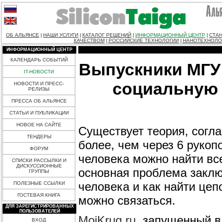
ОБ АЛЬЯНСЕ
НАШИ УСЛУГИ
КАТАЛОГ РЕШЕНИЙ
ИНФОРМАЦИОННЫЙ ЦЕНТР
СТАН
|
|
|
|
КАЧЕСТВОМ
РОССИЙСКИЕ ТЕХНОЛОГИИ
НАНОТЕХНОЛО
|
|
ИНФОРМАЦИОННЫЙ ЦЕНТР
КАЛЕНДАРЬ СОБЫТИЙ
Выпускники МГУ
IT-НОВОСТИ
социальную 
НОВОСТИ И ПРЕСС-
РЕЛИЗЫ
ПРЕССА ОБ АЛЬЯНСЕ
СТАТЬИ И ПУБЛИКАЦИИ
НОВОЕ НА САЙТЕ
Существует теория, согла
ТЕНДЕРЫ
более, чем через 6 руко
ФОРУМ
человека можно найти все
СПИСКИ РАССЫЛКИ И
ДИСКУССИОННЫЕ
основная проблема заклю
ГРУППЫ
человека и как найти це
ПОЛЕЗНЫЕ ССЫЛКИ
ГОСТЕВАЯ КНИГА
можно связаться.
ДЛЯ ЗАРЕГИСТРИРОВАННЫХ
ПОЛЬЗОВАТЕЛЕЙ
MoiKrug.ru
, запущенный в
ВХОД