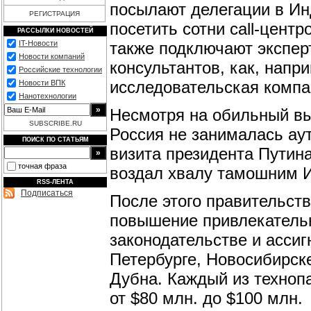
посылают делегации в Ин
РЕГИСТРАЦИЯ
посетить сотни call-цент
РАССЫЛКИ НОВОСТЕЙ
также подключают экспер
IT-Новости
Новости компаний
консультантов, как, напр
Российские технологии
исследовательская компан
Новости ВПК
Нанотехнологии
Несмотря на обильный вы
SUBSCRIBE.RU
Россия не занималась аут
ПОИСК ПО СТАТЬЯМ
визита президента Путина
точная фраза
воздал хвалу тамошним И
RSS-ЛЕНТА
Подписаться
После этого правительст
повышение привлекательн
законодательстве и ассиг
Петербурге, Новосибирск
Дубна. Каждый из техноп
от $80 млн. до $100 млн.