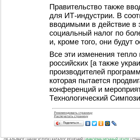
Правительство также вво
для ИТ-индустрии. В соо
вводимыми в действие в 
социальный налог по боле
и, кроме того, они будут
Все эти изменения тепл
российских [а также укра
производителей программ
которая пытается продвиг
конференций и мероприят
Технологический Симпози
Рекомендовать страницу
Распечатать страницу
Поделиться…
ОБ АЛЬЯНСЕ
НАШИ УСЛУГИ
КАТАЛОГ РЕШЕНИЙ
ИНФОРМАЦИОННЫЙ ЦЕНТР
СТАН
|
|
|
|