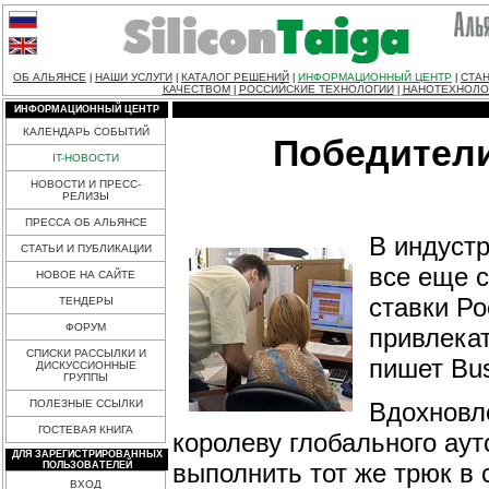
ОБ АЛЬЯНСЕ
НАШИ УСЛУГИ
КАТАЛОГ РЕШЕНИЙ
ИНФОРМАЦИОННЫЙ ЦЕНТР
СТАН
|
|
|
|
КАЧЕСТВОМ
РОССИЙСКИЕ ТЕХНОЛОГИИ
НАНОТЕХНОЛО
|
|
ИНФОРМАЦИОННЫЙ ЦЕНТР
КАЛЕНДАРЬ СОБЫТИЙ
Победители
IT-НОВОСТИ
НОВОСТИ И ПРЕСС-
РЕЛИЗЫ
ПРЕССА ОБ АЛЬЯНСЕ
В индустр
СТАТЬИ И ПУБЛИКАЦИИ
все еще 
НОВОЕ НА САЙТЕ
ставки Ро
ТЕНДЕРЫ
ФОРУМ
привлека
СПИСКИ РАССЫЛКИ И
пишет Bu
ДИСКУССИОННЫЕ
ГРУППЫ
Вдохновл
ПОЛЕЗНЫЕ ССЫЛКИ
ГОСТЕВАЯ КНИГА
королеву глобального аут
ДЛЯ ЗАРЕГИСТРИРОВАННЫХ
выполнить тот же трюк в
ПОЛЬЗОВАТЕЛЕЙ
ВХОД