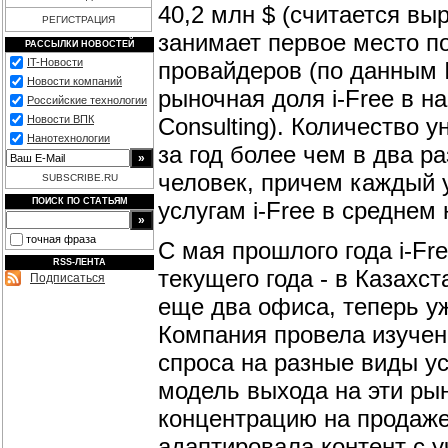
40,2 млн $ (считается вы
РЕГИСТРАЦИЯ
занимает первое место по
РАССЫЛКИ НОВОСТЕЙ
IT-Новости
провайдеров (по данным I
Новости компаний
рыночная доля i-Free в н
Российские технологии
Consulting). Количество 
Новости ВПК
Нанотехнологии
за год более чем в два р
человек, причем каждый 
SUBSCRIBE.RU
ПОИСК ПО СТАТЬЯМ
услугам i-Free в среднем 
точная фраза
С мая прошлого года i-Fre
RSS-ЛЕНТА
текущего года - в Казахс
Подписаться
еще два офиса, теперь у
Компания провела изучен
спроса на разные виды ус
модель выхода на эти ры
концентрацию на продаже 
адаптировала контент с у