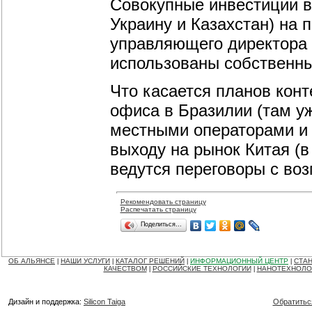
Совокупные инвестиции в
Украину и Казахстан) на 
управляющего директора 
использованы собственны
Что касается планов конт
офиса в Бразилии (там у
местными операторами и 
выходу на рынок Китая (в
ведутся переговоры с во
Рекомендовать страницу
Распечатать страницу
Поделиться…
ОБ АЛЬЯНСЕ
НАШИ УСЛУГИ
КАТАЛОГ РЕШЕНИЙ
ИНФОРМАЦИОННЫЙ ЦЕНТР
СТАН
|
|
|
|
КАЧЕСТВОМ
РОССИЙСКИЕ ТЕХНОЛОГИИ
НАНОТЕХНОЛО
|
|
Дизайн и поддержка:
Silicon Taiga
Обратитьс