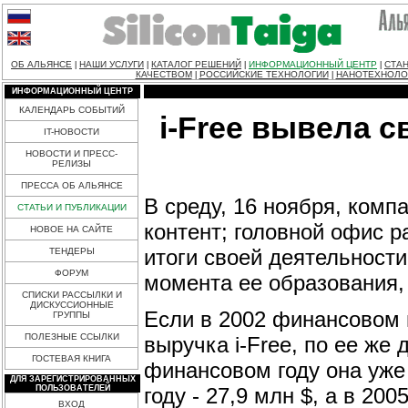
ОБ АЛЬЯНСЕ
НАШИ УСЛУГИ
КАТАЛОГ РЕШЕНИЙ
ИНФОРМАЦИОННЫЙ ЦЕНТР
СТАН
|
|
|
|
КАЧЕСТВОМ
РОССИЙСКИЕ ТЕХНОЛОГИИ
НАНОТЕХНОЛО
|
|
ИНФОРМАЦИОННЫЙ ЦЕНТР
КАЛЕНДАРЬ СОБЫТИЙ
i-Free вывела с
IT-НОВОСТИ
НОВОСТИ И ПРЕСС-
РЕЛИЗЫ
ПРЕССА ОБ АЛЬЯНСЕ
В среду, 16 ноября, комп
СТАТЬИ И ПУБЛИКАЦИИ
контент; головной офис р
НОВОЕ НА САЙТЕ
итоги своей деятельност
ТЕНДЕРЫ
ФОРУМ
момента ее образования,
СПИСКИ РАССЫЛКИ И
ДИСКУССИОННЫЕ
Если в 2002 финансовом г
ГРУППЫ
ПОЛЕЗНЫЕ ССЫЛКИ
выручка i-Free, по ее же 
ГОСТЕВАЯ КНИГА
финансовом году она уже
ДЛЯ ЗАРЕГИСТРИРОВАННЫХ
году - 27,9 млн $, а в 20
ПОЛЬЗОВАТЕЛЕЙ
ВХОД