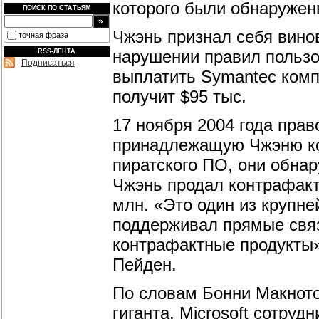
которого были обнаружен
ПОИСК ПО СТАТЬЯМ
Чжэнь признал себя вино
точная фраза
нарушении правил пользо
RSS-ЛЕНТА
Подписаться
выплатить Symantec компе
получит $95 тыс.
17 ноября 2004 года пра
принадлежащую Чжэню ком
пиратского ПО, они обнар
Чжэнь продал контрафакт
млн. «Это один из крупн
поддерживал прямые связ
контрафактные продукты»
Пейден.
По словам Бонни Макното
гиганта, Microsoft сотру