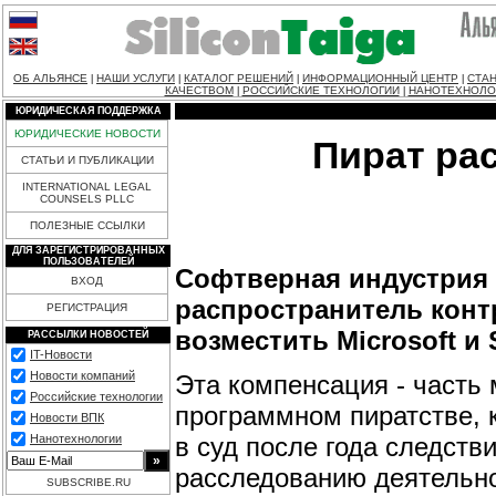
ОБ АЛЬЯНСЕ
НАШИ УСЛУГИ
КАТАЛОГ РЕШЕНИЙ
ИНФОРМАЦИОННЫЙ ЦЕНТР
СТАН
|
|
|
|
КАЧЕСТВОМ
РОССИЙСКИЕ ТЕХНОЛОГИИ
НАНОТЕХНОЛО
|
|
ЮРИДИЧЕСКАЯ ПОДДЕРЖКА
ЮРИДИЧЕСКИЕ НОВОСТИ
Пират ра
СТАТЬИ И ПУБЛИКАЦИИ
INTERNATIONAL LEGAL
COUNSELS PLLC
ПОЛЕЗНЫЕ ССЫЛКИ
ДЛЯ ЗАРЕГИСТРИРОВАННЫХ
ПОЛЬЗОВАТЕЛЕЙ
Софтверная индустрия 
ВХОД
распространитель конт
РЕГИСТРАЦИЯ
возместить Microsoft и 
РАССЫЛКИ НОВОСТЕЙ
IT-Новости
Новости компаний
Эта компенсация - часть 
Российские технологии
программном пиратстве, 
Новости ВПК
в суд после года следств
Нанотехнологии
расследованию деятельно
SUBSCRIBE.RU