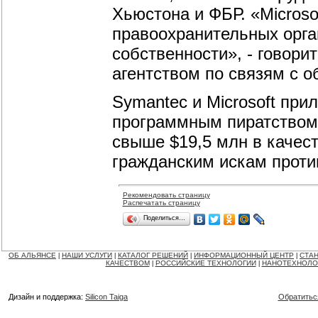
Хьюстона и ФБР. «Microso
правоохранительных орга
собственности», - говори
агентством по связям с о
Symantec и Microsoft при
программным пиратством.
свыше $19,5 млн в качес
гражданским искам проти
Рекомендовать страницу
Распечатать страницу
Поделиться…
ОБ АЛЬЯНСЕ
НАШИ УСЛУГИ
КАТАЛОГ РЕШЕНИЙ
ИНФОРМАЦИОННЫЙ ЦЕНТР
СТАН
|
|
|
|
КАЧЕСТВОМ
РОССИЙСКИЕ ТЕХНОЛОГИИ
НАНОТЕХНОЛО
|
|
Дизайн и поддержка:
Silicon Taiga
Обратитьс