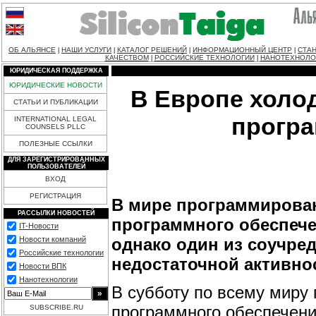
ОБ АЛЬЯНСЕ
НАШИ УСЛУГИ
КАТАЛОГ РЕШЕНИЙ
ИНФОРМАЦИОННЫЙ ЦЕНТР
СТАН
|
|
|
|
КАЧЕСТВОМ
РОССИЙСКИЕ ТЕХНОЛОГИИ
НАНОТЕХНОЛО
|
|
ЮРИДИЧЕСКАЯ ПОДДЕРЖКА
ЮРИДИЧЕСКИЕ НОВОСТИ
В Европе холо
СТАТЬИ И ПУБЛИКАЦИИ
програ
INTERNATIONAL LEGAL
COUNSELS PLLC
ПОЛЕЗНЫЕ ССЫЛКИ
ДЛЯ ЗАРЕГИСТРИРОВАННЫХ
ПОЛЬЗОВАТЕЛЕЙ
ВХОД
РЕГИСТРАЦИЯ
В мире программирован
РАССЫЛКИ НОВОСТЕЙ
программного обеспече
IT-Новости
однако один из соучре
Новости компаний
Российские технологии
недостаточной активно
Новости ВПК
Нанотехнологии
В субботу по всему миру
программного обеспечени
SUBSCRIBE.RU