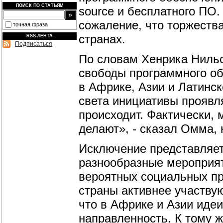
ПОИСК ПО СТАТЬЯМ
source и бесплатного ПО.
сожаление, что торжеств
точная фраза
странах.
RSS-ЛЕНТА
Подписаться
По словам Хенрика Нильс
свободы программного об
в Африке, Азии и Латинск
света инициативы проявл
происходит. Фактически,
делают», - сказал Омма, 
Исключение представляет
разнообразные мероприят
вероятных социальных п
страны активнее участвую
что в Африке и Азии иде
направленность. К тому 