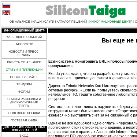
ОБ АЛЬЯНСЕ
НАШИ УСЛУГИ
КАТАЛОГ РЕШЕНИЙ
ИНФОРМАЦИОННЫЙ ЦЕНТР
С
|
|
|
|
ИНФОРМАЦИОННЫЙ ЦЕНТР
КАЛЕНДАРЬ СОБЫТИЙ
Вы еще не 
IT-НОВОСТИ
НОВОСТИ И ПРЕСС-
РЕЛИЗЫ
Если система мониторинга URL и полосы пропу
ПРЕССА ОБ АЛЬЯНСЕ
пропускания.
СТАТЬИ И ПУБЛИКАЦИИ
Exinda утверждает, что она разработала уникальн
НОВОЕ НА САЙТЕ
использовал - причем в денежном выражении в фо
ТЕНДЕРЫ
Директор Exinda Networks Кон Николоузакис расс
сетевые ресурсы. «Если вы пользуетесь своим офи
ФОРУМ
нелегальное ПО, тешите собственное любопытство
ресурсы».
СПИСКИ РАССЫЛКИ И
ДИСКУССИОННЫЕ
ГРУППЫ
Система позволяет лишать нарушителей доступа к
сотрудника может быть выписан счет. «Теоретичес
ПОЛЕЗНЫЕ ССЫЛКИ
ежемесячно выставлять счет за не связанный с ра
ГОСТЕВАЯ КНИГА
Однако не все одобряют идею оплаты «персонально
пропускания стоит относительно дешево, а неко
ДЛЯ ЗАРЕГИСТРИРОВАННЫХ
ПОЛЬЗОВАТЕЛЕЙ
расписывается в правилах Acceptable Internet Us
предлагают ПО, способное измерять расход полосы
ВХОД