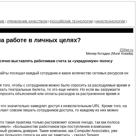
НИЕ
УПРАВЛЕНИЕ КАЧЕСТВОМ
РОССИЙСКИЕ ТЕХНОЛОГИИ
НАНОТЕХНОЛОГИИ
|
|
|
|
на работе в личных целях?
ZDNet.ru
Мюнир Котадиа (Munir Kotadia)
есячно выставлять работникам счета за «украденную» полосу
-сайты посещал каждый сотрудник и какое количество сетевых ресурсов он
я того, чтобы с сотрудников можно было спросить за расходуемые время и
зать театральные билеты, то это еще ничего. Но если вы загружаете
опросить объяснений или оплаты расходов за растраченное время и
что значительно замедлит доступ к нежелательным URL. Кроме того, на
елает совсем лишать сотрудников доступа, то каждому из них можно
о такая практика только растревожит осиное гнездо, так как полоса
тимул». «Большинство работников при поступлении в компанию
ый уровень доверия. Такие компании, как Computer Associates, уже
о большого спроса на нее не заметно», - сказал Тернер.