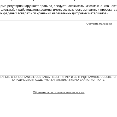
оторые регулярно нарушают правила, следует наказывать. «Возможно, что не
 фильмы), и работодатели должны иметь возможность выявлять и пресекать 
у о краденых товарах или хранении нелегальных цифровых материалов».
Обсудить материал
ТАНЬТЕ СПОНСОРАМИ SILICON TAIGA
ISDEF
КНИГИ И CD
ПРОГРАММНОЕ ОБЕСПЕЧЕ
|
|
|
ЮРИДИЧЕСКАЯ ПОДДЕРЖКА
АНАЛИТИКА
КАРТА САЙТА
КОНТАКТЫ
|
|
|
Обратиться по техническим вопросам