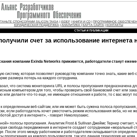
ТАНЬТЕ СПОНСОРАМИ SILICON TAIGA
ISDEF
КНИГИ И CD
ПРОГРАММНОЕ ОБЕСПЕЧЕ
|
|
|
ЮРИДИЧЕСКАЯ ПОДДЕРЖКА
АНАЛИТИКА
КАРТА САЙТА
КОНТАКТЫ
|
|
|
СТАТЬИ И ПУБЛИКАЦИИ
получили счет за использование интернета 
скания компании Exinda Networks приживется, работодатели станут ежем
ую систему, которая позволяет руководству компании точно знать, какие веб
рме размера потерь на каждого сотрудника.
казал, что система мониторинга URL и полосы пропускания предназначена дл
сным компьютером для того, чтобы проверить свой банковский счет или зака
 или делаете что-то еще, не имеющее отношения к работе, то с вас могут п
 определенным веб-сайтам, или им может быть сужена полоса пропускания, 
ки, если работодатель хочет ужесточить режим использования веба, но не ж
ботой доступ в интернет», - говорит Николоузакис.
й» полосы пропускания. Аналитик Frost & Sullivan Джеймс Тернер считает, чт
торая свобода передвижения в интернете создает сотрудникам «моральный с
age. После этого между работником и работодателем складывается определенн
 пропускания на каждого пользователя, так что данная технология не нова, н