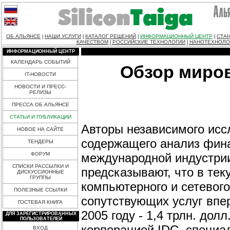
ОБ АЛЬЯНСЕ
НАШИ УСЛУГИ
КАТАЛОГ РЕШЕНИЙ
ИНФОРМАЦИОННЫЙ ЦЕНТР
СТАН
|
|
|
|
КАЧЕСТВОМ
РОССИЙСКИЕ ТЕХНОЛОГИИ
НАНОТЕХНОЛО
|
|
ИНФОРМАЦИОННЫЙ ЦЕНТР
КАЛЕНДАРЬ СОБЫТИЙ
Обзор миров
IT-НОВОСТИ
НОВОСТИ И ПРЕСС-
РЕЛИЗЫ
ПРЕССА ОБ АЛЬЯНСЕ
СТАТЬИ И ПУБЛИКАЦИИ
Авторы независимого иссл
НОВОЕ НА САЙТЕ
содержащего анализ фина
ТЕНДЕРЫ
международной индустрии
ФОРУМ
СПИСКИ РАССЫЛКИ И
предсказывают, что в тек
ДИСКУССИОННЫЕ
ГРУППЫ
компьютерного и сетевог
ПОЛЕЗНЫЕ ССЫЛКИ
сопутствующих услуг впе
ГОСТЕВАЯ КНИГА
2005 году - 1,4 трлн. дол
ДЛЯ ЗАРЕГИСТРИРОВАННЫХ
ПОЛЬЗОВАТЕЛЕЙ
корпорацией IDC, специа
ВХОД