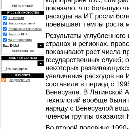
показало, что большую ч
РЕГИСТРАЦИЯ
РАССЫЛКИ НОВОСТЕЙ
расходы на ИТ росли боле
IT-Новости
превышает темпы роста м
Новости компаний
Российские технологии
Результаты углубленного 
Новости ВПК
Нанотехнологии
странах и регионах, прове
показывают рост числа п
SUBSCRIBE.RU
государственных служб; о
ПОИСК ПО СТАТЬЯМ
некоторых развивающихся
точная фраза
увеличения расходов на 
RSS-ЛЕНТА
Подписаться
составили в период с 1995
Венесуэле. В Латинской 
технологий вообще были 
наряду с Венесуэлой вош
членом группы оказался 
Во второй половине 1990