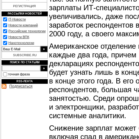
зарплаты
ИТ-специалист
РЕГИСТРАЦИЯ
увеличивались, даже пос
РАССЫЛКИ НОВОСТЕЙ
IT-Новости
заработок респондентов вы
Новости компаний
Российские технологии
2000 году, а своего максим
Новости ВПК
Нанотехнологии
Американское отделение 
каждые два года, причем
SUBSCRIBE.RU
декларациях респондентов
ПОИСК ПО СТАТЬЯМ
будет узнать лишь в конц
точная фраза
в конце этого года. В его
RSS-ЛЕНТА
Подписаться
респондентов, большая ча
занятостью. Среди опрош
и электронщики, разработ
системные аналитики.
Снижение зарплат может
включая спад в американ