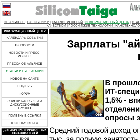
ОБ АЛЬЯНСЕ
НАШИ УСЛУГИ
КАТАЛОГ РЕШЕНИЙ
ИНФОРМАЦИОННЫЙ ЦЕНТР
СТАН
|
|
|
|
КАЧЕСТВОМ
РОССИЙСКИЕ ТЕХНОЛОГИИ
НАНОТЕХНОЛО
|
|
ИНФОРМАЦИОННЫЙ ЦЕНТР
КАЛЕНДАРЬ СОБЫТИЙ
Зарплаты "а
IT-НОВОСТИ
НОВОСТИ И ПРЕСС-
РЕЛИЗЫ
ПРЕССА ОБ АЛЬЯНСЕ
СТАТЬИ И ПУБЛИКАЦИИ
НОВОЕ НА САЙТЕ
В прошло
ТЕНДЕРЫ
ИТ-специ
ФОРУМ
1,5% - в
СПИСКИ РАССЫЛКИ И
ДИСКУССИОННЫЕ
отделени
ГРУППЫ
опросы з
ПОЛЕЗНЫЕ ССЫЛКИ
ГОСТЕВАЯ КНИГА
Средний годовой доход о
ДЛЯ ЗАРЕГИСТРИРОВАННЫХ
ПОЛЬЗОВАТЕЛЕЙ
тыс. за полную занятость 
ВХОД