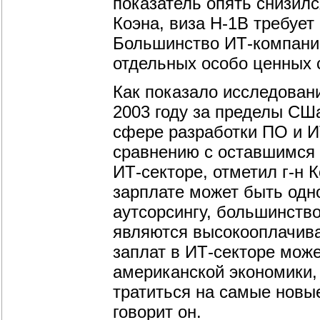
показатель опять снизилс
Коэна, виза H-1B требует
Большинство
ИТ-компани
отдельных особо ценных 
Как показало исследовани
2003 году за пределы СШ
сфере разработки ПО и
И
сравнению с оставшимся 
ИТ-секторе
, отметил
г-н
К
зарплате может быть одн
аутсорсингу, большинств
являются высокооплачив
заплат в
ИТ-секторе
може
американской экономики,
тратиться на самые новы
говорит он.