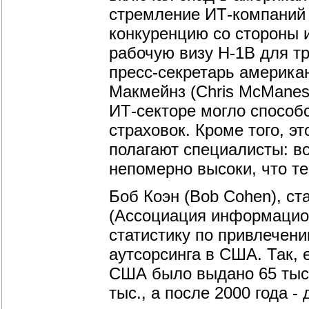
стремление
ИТ-компаний
конкуренцию со стороны 
рабочую визу H-1B для т
пресс-секретарь
американ
Макмейнз (Chris McManes)
ИТ-секторе
могло способ
страховок. Кроме того, э
полагают специалисты: в
непомерно высоки, что те
Боб Коэн (Bob Cohen), с
(Ассоциация информацион
статистику по привлечен
аутсорсинга в США. Так,
США было выдано 65 тыс. 
тыс., а после 2000 года -