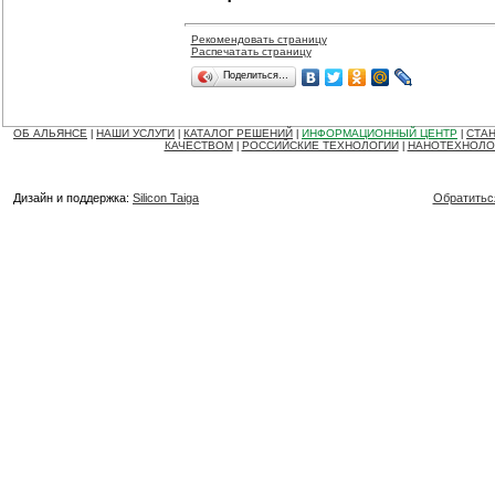
Рекомендовать страницу
Распечатать страницу
Поделиться…
ОБ АЛЬЯНСЕ
НАШИ УСЛУГИ
КАТАЛОГ РЕШЕНИЙ
ИНФОРМАЦИОННЫЙ ЦЕНТР
СТАН
|
|
|
|
КАЧЕСТВОМ
РОССИЙСКИЕ ТЕХНОЛОГИИ
НАНОТЕХНОЛО
|
|
Дизайн и поддержка:
Silicon Taiga
Обратитьс