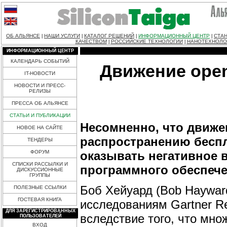
ОБ АЛЬЯНСЕ
НАШИ УСЛУГИ
КАТАЛОГ РЕШЕНИЙ
ИНФОРМАЦИОННЫЙ ЦЕНТР
СТАН
|
|
|
|
КАЧЕСТВОМ
РОССИЙСКИЕ ТЕХНОЛОГИИ
НАНОТЕХНОЛО
|
|
ИНФОРМАЦИОННЫЙ ЦЕНТР
КАЛЕНДАРЬ СОБЫТИЙ
Движение open
IT-НОВОСТИ
НОВОСТИ И ПРЕСС-
РЕЛИЗЫ
ПРЕССА ОБ АЛЬЯНСЕ
СТАТЬИ И ПУБЛИКАЦИИ
Несомненно, что движе
НОВОЕ НА САЙТЕ
распространению беспл
ТЕНДЕРЫ
оказывать негативное 
ФОРУМ
СПИСКИ РАССЫЛКИ И
программного обеспече
ДИСКУССИОННЫЕ
ГРУППЫ
Боб Хейуард (Bob Hayward
ПОЛЕЗНЫЕ ССЫЛКИ
ГОСТЕВАЯ КНИГА
исследованиям Gartner Res
ДЛЯ ЗАРЕГИСТРИРОВАННЫХ
вследствие того, что мно
ПОЛЬЗОВАТЕЛЕЙ
ВХОД