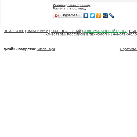
Рекомендовать страницу
Распечатать страницу
Поделиться…
ОБ АЛЬЯНСЕ
НАШИ УСЛУГИ
КАТАЛОГ РЕШЕНИЙ
ИНФОРМАЦИОННЫЙ ЦЕНТР
СТАН
|
|
|
|
КАЧЕСТВОМ
РОССИЙСКИЕ ТЕХНОЛОГИИ
НАНОТЕХНОЛО
|
|
Дизайн и поддержка:
Silicon Taiga
Обратитьс