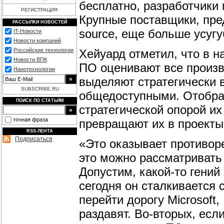
бесплатно, разработчики 
РЕГИСТРАЦИЯ
Крупные поставщики, пре
РАССЫЛКИ НОВОСТЕЙ
source, еще больше усуг
IT-Новости
Новости компаний
Хейуард отметил, что в 
Российские технологии
Новости ВПК
ПО оценивают все произ
Нанотехнологии
выделяют стратегически 
SUBSCRIBE.RU
общедоступными. Отобра
ПОИСК ПО СТАТЬЯМ
стратегической опорой их
точная фраза
превращают их в проекты 
RSS-ЛЕНТА
Подписаться
«Это оказывает противор
это можно рассматривать к
Допустим, какой-то гений
сегодня он сталкивается 
перейти дорогу Microsoft,
раздавят. Во-вторых, если