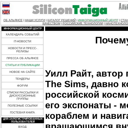
ОБ АЛЬЯНСЕ
НАШИ УСЛУГИ
КАТАЛОГ РЕШЕНИЙ
ИНФОРМАЦИОННЫЙ ЦЕНТР
СТАН
|
|
|
|
КАЧЕСТВОМ
РОССИЙСКИЕ ТЕХНОЛОГИИ
НАНОТЕХНОЛО
|
|
ИНФОРМАЦИОННЫЙ ЦЕНТР
КАЛЕНДАРЬ СОБЫТИЙ
Почем
IT-НОВОСТИ
НОВОСТИ И ПРЕСС-
РЕЛИЗЫ
ПРЕССА ОБ АЛЬЯНСЕ
СТАТЬИ И ПУБЛИКАЦИИ
Уилл Райт, автор
НОВОЕ НА САЙТЕ
ТЕНДЕРЫ
The Sims, давно 
ФОРУМ
российской косм
СПИСКИ РАССЫЛКИ И
ДИСКУССИОННЫЕ
ГРУППЫ
его экспонаты - 
ПОЛЕЗНЫЕ ССЫЛКИ
кораблем и нави
ГОСТЕВАЯ КНИГА
ДЛЯ ЗАРЕГИСТРИРОВАННЫХ
ПОЛЬЗОВАТЕЛЕЙ
вращающимся вну
ВХОД