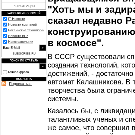
"Хоть мы и задир
РЕГИСТРАЦИЯ
РАССЫЛКИ НОВОСТЕЙ
сказал недавно Ра
IT-Новости
Новости компаний
конструированию 
Российские технологии
Новости ВПК
в космосе".
Нанотехнологии
SUBSCRIBE.RU
В СССР существовали сп
ПОИСК ПО СТАТЬЯМ
создания технологий, ко
достижений, - достаточно
точная фраза
RSS-ЛЕНТА
автомат Калашникова. В 
Подписаться
творчества была огранич
системы.
Казалось бы, с ликвидац
талантливых ученых и спе
же самое, что совершил 