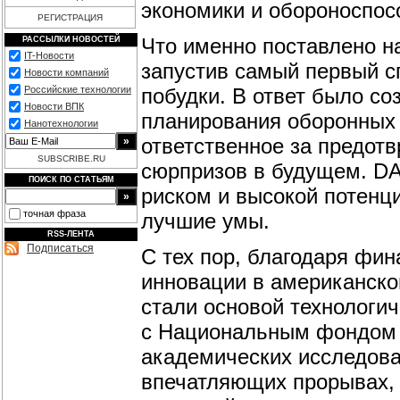
экономики и обороноспос
РЕГИСТРАЦИЯ
Что именно поставлено на 
РАССЫЛКИ НОВОСТЕЙ
IT-Новости
запустив самый первый с
Новости компаний
побудки. В ответ было со
Российские технологии
Новости ВПК
планирования оборонных 
Нанотехнологии
ответственное за предот
SUBSCRIBE.RU
сюрпризов в будущем. D
ПОИСК ПО СТАТЬЯМ
риском и высокой потенци
точная фраза
лучшие умы.
RSS-ЛЕНТА
Подписаться
C тех пор, благодаря фи
инновации в американско
стали основой технологи
с Национальным фондом 
академических исследован
впечатляющих прорывах, 