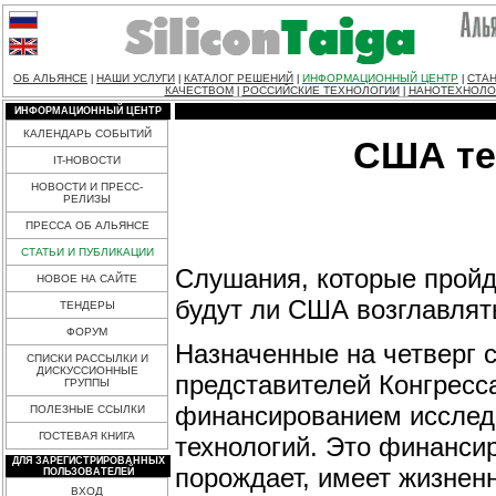
ОБ АЛЬЯНСЕ
НАШИ УСЛУГИ
КАТАЛОГ РЕШЕНИЙ
ИНФОРМАЦИОННЫЙ ЦЕНТР
СТАН
|
|
|
|
КАЧЕСТВОМ
РОССИЙСКИЕ ТЕХНОЛОГИИ
НАНОТЕХНОЛО
|
|
ИНФОРМАЦИОННЫЙ ЦЕНТР
КАЛЕНДАРЬ СОБЫТИЙ
США те
IT-НОВОСТИ
НОВОСТИ И ПРЕСС-
РЕЛИЗЫ
ПРЕССА ОБ АЛЬЯНСЕ
СТАТЬИ И ПУБЛИКАЦИИ
Слушания, которые пройду
НОВОЕ НА САЙТЕ
будут ли США возглавлят
ТЕНДЕРЫ
ФОРУМ
Назначенные на четверг 
СПИСКИ РАССЫЛКИ И
ДИСКУССИОННЫЕ
представителей Конгрес
ГРУППЫ
финансированием исслед
ПОЛЕЗНЫЕ ССЫЛКИ
ГОСТЕВАЯ КНИГА
технологий. Это финансир
ДЛЯ ЗАРЕГИСТРИРОВАННЫХ
порождает, имеет жизнен
ПОЛЬЗОВАТЕЛЕЙ
ВХОД