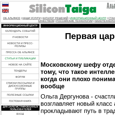
ОБ АЛЬЯНСЕ
НАШИ УСЛУГИ
КАТАЛОГ РЕШЕНИЙ
ИНФОРМАЦИОННЫЙ ЦЕНТР
СТАН
|
|
|
|
КАЧЕСТВОМ
РОССИЙСКИЕ ТЕХНОЛОГИИ
НАНОТЕХНОЛО
|
|
ИНФОРМАЦИОННЫЙ ЦЕНТР
КАЛЕНДАРЬ СОБЫТИЙ
Первая цар
IT-НОВОСТИ
НОВОСТИ И ПРЕСС-
РЕЛИЗЫ
ПРЕССА ОБ АЛЬЯНСЕ
СТАТЬИ И ПУБЛИКАЦИИ
Московскому шефу отде
НОВОЕ НА САЙТЕ
тому, что такое интелл
ТЕНДЕРЫ
когда они плохо поним
ФОРУМ
СПИСКИ РАССЫЛКИ И
вообще
ДИСКУССИОННЫЕ
ГРУППЫ
Ольга Дергунова - счаст
ПОЛЕЗНЫЕ ССЫЛКИ
ГОСТЕВАЯ КНИГА
возглавляет новый класс
ДЛЯ ЗАРЕГИСТРИРОВАННЫХ
прокладывают путь в тра
ПОЛЬЗОВАТЕЛЕЙ
ВХОД