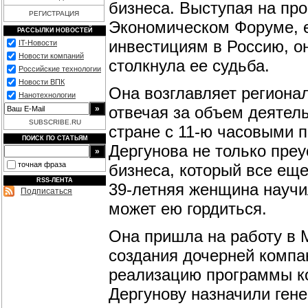
бизнеса. Выступая на пр
РЕГИСТРАЦИЯ
Экономическом Форуме, 
РАССЫЛКИ НОВОСТЕЙ
инвестициям в Россию, он
IT-Новости
Новости компаний
столкнула ее судьба.
Российские технологии
Новости ВПК
Она возглавляет регионал
Нанотехнологии
отвечая за объем деятел
SUBSCRIBE.RU
стране с 11-ю часовыми 
ПОИСК ПО СТАТЬЯМ
Дергунова не только пре
точная фраза
бизнеса, который все еще
RSS-ЛЕНТА
39-летняя женщина научи
Подписаться
может ею гордиться.
Она пришла на работу в Mi
создания дочерней компа
реализацию программы ко
Дергунову назначили ген