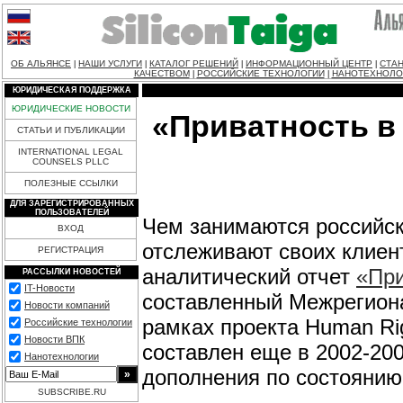
ОБ АЛЬЯНСЕ
НАШИ УСЛУГИ
КАТАЛОГ РЕШЕНИЙ
ИНФОРМАЦИОННЫЙ ЦЕНТР
СТАН
|
|
|
|
КАЧЕСТВОМ
РОССИЙСКИЕ ТЕХНОЛОГИИ
НАНОТЕХНОЛО
|
|
ЮРИДИЧЕСКАЯ ПОДДЕРЖКА
ЮРИДИЧЕСКИЕ НОВОСТИ
«Приватность в 
СТАТЬИ И ПУБЛИКАЦИИ
INTERNATIONAL LEGAL
COUNSELS PLLC
ПОЛЕЗНЫЕ ССЫЛКИ
ДЛЯ ЗАРЕГИСТРИРОВАННЫХ
ПОЛЬЗОВАТЕЛЕЙ
Чем занимаются российск
ВХОД
отслеживают своих клиен
РЕГИСТРАЦИЯ
аналитический отчет
«При
РАССЫЛКИ НОВОСТЕЙ
IT-Новости
составленный Межрегиона
Новости компаний
рамках проекта Human Rig
Российские технологии
Новости ВПК
составлен еще в 2002-200
Нанотехнологии
дополнения по состоянию 
SUBSCRIBE.RU