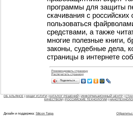
программы для защиты пе
скачивания с российских
пользоваться файрволам
средствами, а также чита
многие полезные книги, 
законы, судебные дела, 
страницы в интернете со
Рекомендовать страницу
Распечатать страницу
Поделиться…
ОБ АЛЬЯНСЕ
НАШИ УСЛУГИ
КАТАЛОГ РЕШЕНИЙ
ИНФОРМАЦИОННЫЙ ЦЕНТР
СТАН
|
|
|
|
КАЧЕСТВОМ
РОССИЙСКИЕ ТЕХНОЛОГИИ
НАНОТЕХНОЛО
|
|
Дизайн и поддержка:
Silicon Taiga
Обратитьс