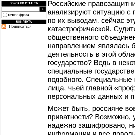
Российские правозащитни
ПОИСК ПО СТАТЬЯМ
анализируют ситуацию с 
точная фраза
по их выводам, сейчас э
RSS-ЛЕНТА
Подписаться
катастрофической. Судите 
общественного объедине
направлением являлась б
деятельность в этой обла
государство? Ведь в неко
специальные государствен
подобного. Cпециальные 
лица, чьей главной «про
персональных данных и пр
Может быть, россияне во
приватности? Возможно, у
надежно зашифровано, ни
информации и все доволь