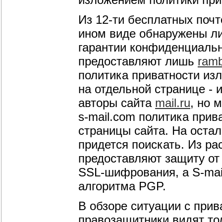
Из
12-ти
бесплатных почто
ином виде обнаружены л
гарантии конфиденциальн
предоставляют лишь
ramb
политика приватности изл
на отдельной странице -
авторы сайта
mail.ru
, но 
s-mail.com
политика прива
страницы сайта. На оста
придется поискать. Из р
предоставляют защиту от
SSL-шифрования,
а
S-mai
алгоритма PGP.
В обзоре ситуации с прив
правозащитники видят то