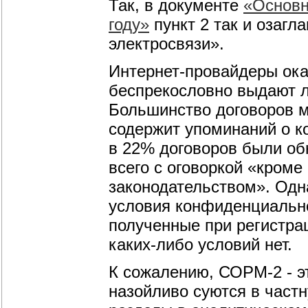
Так, в документе
«Основн
году»
пункт 2 так и озагл
электросвязи».
Интернет-провайдеры
ока
беспрекословно выдают 
Большинство договоров 
содержит упоминаний о к
в 22% договоров были об
всего с оговоркой «кроме
законодательством». Одна
условия конфиденциально
полученные при регистра
каких-либо
условий нет.
К сожалению,
СОРМ-2 -
э
назойливо суются в част