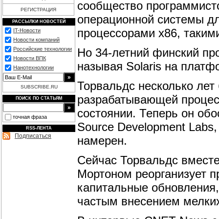
сообщество программисто
РЕГИСТРАЦИЯ
операционной системы д
РАССЫЛКИ НОВОСТЕЙ
процессорами х86, такими 
IT-Новости
Новости компаний
Но 34-летний финский про
Российские технологии
Новости ВПК
называя Solaris на платф
Нанотехнологии
Торвальдс несколько лет
SUBSCRIBE.RU
разрабатывающей процесс
ПОИСК ПО СТАТЬЯМ
состоянии. Теперь он обо
точная фраза
Source Development Labs
RSS-ЛЕНТА
Подписаться
намерен.
Сейчас Торвальдс вместе
Мортоном реорганизует п
капитальные обновления,
частым внесением мелких