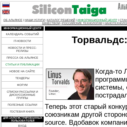
ОБ АЛЬЯНСЕ
НАШИ УСЛУГИ
КАТАЛОГ РЕШЕНИЙ
ИНФОРМАЦИОННЫЙ ЦЕНТР
СТАН
|
|
|
|
КАЧЕСТВОМ
РОССИЙСКИЕ ТЕХНОЛОГИИ
НАНОТЕХНОЛО
|
|
ИНФОРМАЦИОННЫЙ ЦЕНТР
КАЛЕНДАРЬ СОБЫТИЙ
Торвальдс:
IT-НОВОСТИ
НОВОСТИ И ПРЕСС-
РЕЛИЗЫ
ПРЕССА ОБ АЛЬЯНСЕ
СТАТЬИ И ПУБЛИКАЦИИ
Когда-то 
НОВОЕ НА САЙТЕ
программи
ТЕНДЕРЫ
системы, 
ФОРУМ
СПИСКИ РАССЫЛКИ И
пострадал
ДИСКУССИОННЫЕ
ГРУППЫ
Теперь этот старый конку
ПОЛЕЗНЫЕ ССЫЛКИ
ГОСТЕВАЯ КНИГА
союзникам другой стороно
ДЛЯ ЗАРЕГИСТРИРОВАННЫХ
source. Вдобавок компани
ПОЛЬЗОВАТЕЛЕЙ
ВХОД