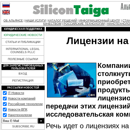
ОБ АЛЬЯНСЕ
НАШИ УСЛУГИ
КАТАЛОГ РЕШЕНИЙ
ИНФОРМАЦИОННЫЙ ЦЕНТР
СТАН
|
|
|
|
КАЧЕСТВОМ
РОССИЙСКИЕ ТЕХНОЛОГИИ
НАНОТЕХНОЛО
|
|
ЮРИДИЧЕСКАЯ ПОДДЕРЖКА
ЮРИДИЧЕСКИЕ НОВОСТИ
Лицензии на
СТАТЬИ И ПУБЛИКАЦИИ
INTERNATIONAL LEGAL
COUNSELS PLLC
ПОЛЕЗНЫЕ ССЫЛКИ
Компании
ДЛЯ ЗАРЕГИСТРИРОВАННЫХ
ПОЛЬЗОВАТЕЛЕЙ
столкнут
ВХОД
приобре
РЕГИСТРАЦИЯ
продукты
РАССЫЛКИ НОВОСТЕЙ
IT-Новости
лицензио
Новости компаний
передачи этих лицензи
Российские технологии
Новости ВПК
исследовательская комп
Нанотехнологии
Речь идет о лицензиях н
SUBSCRIBE.RU