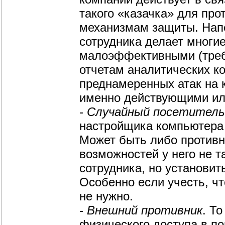
такого «казачка» для про
механизмам защиты. Напе
сотрудника делает многи
малоэффективными (треб
отчетам аналитических 
преднамеренных атак на
именно действующими ил
-
Случайный посетитель
настройщика компьютера 
Может быть либо противн
возможностей у него не т
сотрудника, но установи
Особенно если учесть, ч
не нужно.
-
Внешний противник
. Т
физического доступа в п