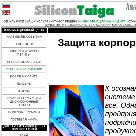
ОБ АЛЬЯНСЕ
НАШИ УСЛУГИ
КАТАЛОГ РЕШЕНИЙ
ИНФОРМАЦИОННЫЙ ЦЕНТР
СТАН
|
|
|
|
КАЧЕСТВОМ
РОССИЙСКИЕ ТЕХНОЛОГИИ
НАНОТЕХНОЛО
|
|
ИНФОРМАЦИОННЫЙ ЦЕНТР
КАЛЕНДАРЬ СОБЫТИЙ
Защита корпор
IT-НОВОСТИ
НОВОСТИ И ПРЕСС-
РЕЛИЗЫ
ПРЕССА ОБ АЛЬЯНСЕ
СТАТЬИ И ПУБЛИКАЦИИ
НОВОЕ НА САЙТЕ
ТЕНДЕРЫ
К осозн
ФОРУМ
системе
СПИСКИ РАССЫЛКИ И
ДИСКУССИОННЫЕ
все. Одн
ГРУППЫ
предприя
ПОЛЕЗНЫЕ ССЫЛКИ
ГОСТЕВАЯ КНИГА
подрядчи
ДЛЯ ЗАРЕГИСТРИРОВАННЫХ
продукто
ПОЛЬЗОВАТЕЛЕЙ
ВХОД