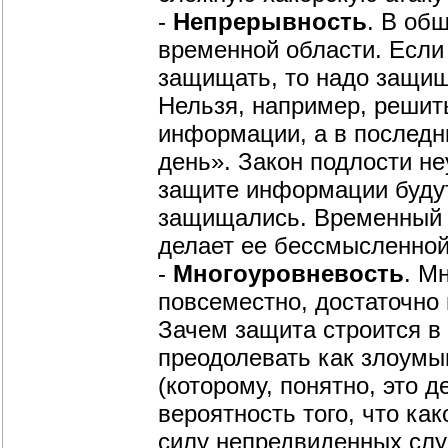
-
Непрерывность
. В об
временной области. Если 
защищать, то надо защищ
Нельзя, например, решит
информации, а в последн
день». Закон подлости не
защите информации будут
защищались. Временный пр
делает ее бессмысленной
-
Многоуровневость
. М
повсеместно, достаточно
Зачем защита строится в
преодолевать как злоумы
(которому, понятно, это 
вероятность того, что ка
силу непредвиденных слу