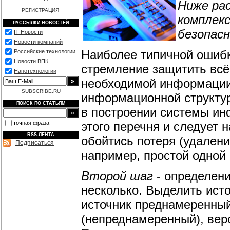
Ниже ра
РЕГИСТРАЦИЯ
комплекс
РАССЫЛКИ НОВОСТЕЙ
безопас
IT-Новости
Новости компаний
Наиболее типичной ошибк
Российские технологии
Новости ВПК
стремление защитить всё 
Нанотехнологии
необходимой информации 
SUBSCRIBE.RU
информационной структур
ПОИСК ПО СТАТЬЯМ
в построении системы ин
этого перечня и следует 
точная фраза
RSS-ЛЕНТА
обойтись потеря (удалени
Подписаться
например, простой одной 
Второй шаг
- определени
несколько. Выделить источ
источник преднамеренный
(непреднамеренный), веро