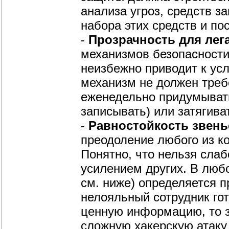
анализа угроз, средств з
набора этих средств и по
-
Прозрачность для лег
механизмов безопасности
неизбежно приводит к ус
механизм не должен треб
еженедельно придумывать
записывать) или затягива
-
Равностойкость звень
преодоление любого из к
Понятно, что нельзя сла
усилением других. В любо
см. ниже) определяется п
нелояльный сотрудник гот
ценную информацию, то 
сложную хакерскую атаку