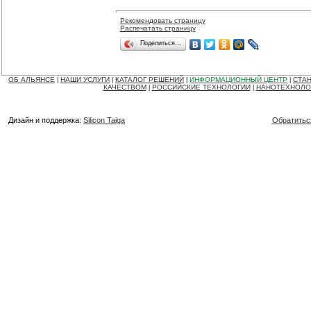
Рекомендовать страницу
Распечатать страницу
Поделиться…
ОБ АЛЬЯНСЕ
НАШИ УСЛУГИ
КАТАЛОГ РЕШЕНИЙ
ИНФОРМАЦИОННЫЙ ЦЕНТР
СТАН
|
|
|
|
КАЧЕСТВОМ
РОССИЙСКИЕ ТЕХНОЛОГИИ
НАНОТЕХНОЛО
|
|
Дизайн и поддержка:
Silicon Taiga
Обратитьс