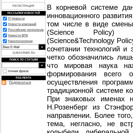
В корневой системе да
РЕГИСТРАЦИЯ
инновационного развития
РАССЫЛКИ НОВОСТЕЙ
IT-Новости
том числе в виде смены
Новости компаний
Российские технологии
(Science Policy) к
Новости ВПК
(Science&Technology Polic
Нанотехнологии
сочетании технологий и 
SUBSCRIBE.RU
четко обозначились лишь
ПОИСК ПО СТАТЬЯМ
что мировая наука на
точная фраза
формирования всего 
RSS-ЛЕНТА
осуществления програм
Подписаться
традиционной системе ко
При знаковых именах н
Н.Розенберг из Стэнфо
направлении. Более того
тема, негласно, не вс
колыбели либеральной 