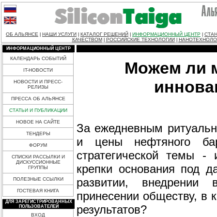
ОБ АЛЬЯНСЕ
НАШИ УСЛУГИ
КАТАЛОГ РЕШЕНИЙ
ИНФОРМАЦИОННЫЙ ЦЕНТР
СТАН
|
|
|
|
КАЧЕСТВОМ
РОССИЙСКИЕ ТЕХНОЛОГИИ
НАНОТЕХНОЛО
|
|
ИНФОРМАЦИОННЫЙ ЦЕНТР
КАЛЕНДАРЬ СОБЫТИЙ
Можем ли 
IT-НОВОСТИ
иннова
НОВОСТИ И ПРЕСС-
РЕЛИЗЫ
ПРЕССА ОБ АЛЬЯНСЕ
СТАТЬИ И ПУБЛИКАЦИИ
НОВОЕ НА САЙТЕ
За ежедневным ритуальн
ТЕНДЕРЫ
и цены нефтяного ба
ФОРУМ
стратегической темы - 
СПИСКИ РАССЫЛКИ И
ДИСКУССИОННЫЕ
крепки основания под д
ГРУППЫ
развитии, внедрении
ПОЛЕЗНЫЕ ССЫЛКИ
ГОСТЕВАЯ КНИГА
принесении обществу, в 
ДЛЯ ЗАРЕГИСТРИРОВАННЫХ
результатов?
ПОЛЬЗОВАТЕЛЕЙ
ВХОД