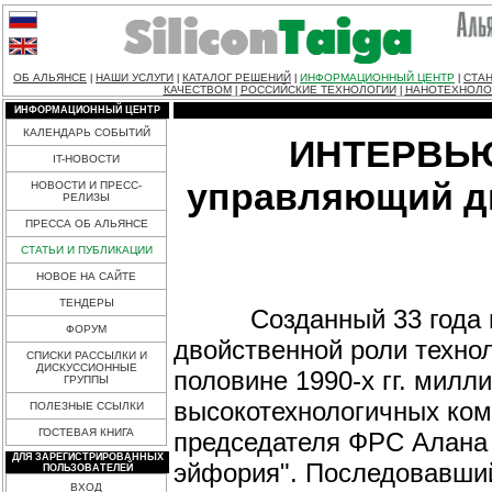
ОБ АЛЬЯНСЕ
НАШИ УСЛУГИ
КАТАЛОГ РЕШЕНИЙ
ИНФОРМАЦИОННЫЙ ЦЕНТР
СТАН
|
|
|
|
КАЧЕСТВОМ
РОССИЙСКИЕ ТЕХНОЛОГИИ
НАНОТЕХНОЛО
|
|
ИНФОРМАЦИОННЫЙ ЦЕНТР
КАЛЕНДАРЬ СОБЫТИЙ
ИНТЕРВЬЮ:
IT-НОВОСТИ
управляющий ди
НОВОСТИ И ПРЕСС-
РЕЛИЗЫ
ПРЕССА ОБ АЛЬЯНСЕ
СТАТЬИ И ПУБЛИКАЦИИ
НОВОЕ НА САЙТЕ
ТЕНДЕРЫ
Созданный 33 года наз
ФОРУМ
двойственной роли техно
СПИСКИ РАССЫЛКИ И
ДИСКУССИОННЫЕ
половине 1990-х гг. мил
ГРУППЫ
высокотехнологичных ком
ПОЛЕЗНЫЕ ССЫЛКИ
ГОСТЕВАЯ КНИГА
председателя ФРС Алана 
ДЛЯ ЗАРЕГИСТРИРОВАННЫХ
эйфория". Последовавший
ПОЛЬЗОВАТЕЛЕЙ
ВХОД