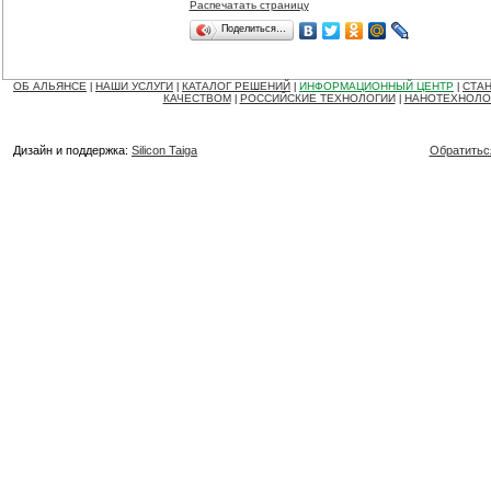
Распечатать страницу
Поделиться…
ОБ АЛЬЯНСЕ
НАШИ УСЛУГИ
КАТАЛОГ РЕШЕНИЙ
ИНФОРМАЦИОННЫЙ ЦЕНТР
СТАН
|
|
|
|
КАЧЕСТВОМ
РОССИЙСКИЕ ТЕХНОЛОГИИ
НАНОТЕХНОЛО
|
|
Дизайн и поддержка:
Silicon Taiga
Обратитьс