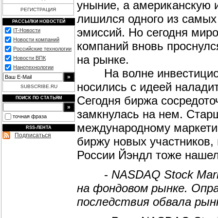
уныние, а американскую 
РЕГИСТРАЦИЯ
лишился одного из самых
РАССЫЛКИ НОВОСТЕЙ
эмиссий. Но сегодня миро
IT-Новости
Новости компаний
компаний вновь проснулс
Российские технологии
на рынке.
Новости ВПК
Нанотехнологии
На волне инвестицион
носились с идеей налади
SUBSCRIBE.RU
Сегодня биржа сосредото
ПОИСК ПО СТАТЬЯМ
замкнулась на нем. Стар
точная фраза
международному маркетин
RSS-ЛЕНТА
Подписаться
биржу новых участников,
России Йэндл тоже нашел
-
NASDAQ Stock Mark
на фондовом рынке. Опра
последствия обвала рын