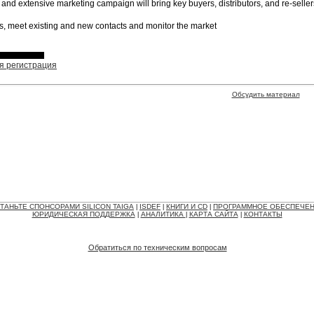
and extensive marketing campaign will bring key buyers, distributors, and re-seller
s, meet existing and new contacts and monitor the market
я регистрация
Обсудить материал
ТАНЬТЕ СПОНСОРАМИ SILICON TAIGA
ISDEF
КНИГИ И CD
ПРОГРАММНОЕ ОБЕСПЕЧЕ
|
|
|
ЮРИДИЧЕСКАЯ ПОДДЕРЖКА
АНАЛИТИКА
КАРТА САЙТА
КОНТАКТЫ
|
|
|
Обратиться по техническим вопросам