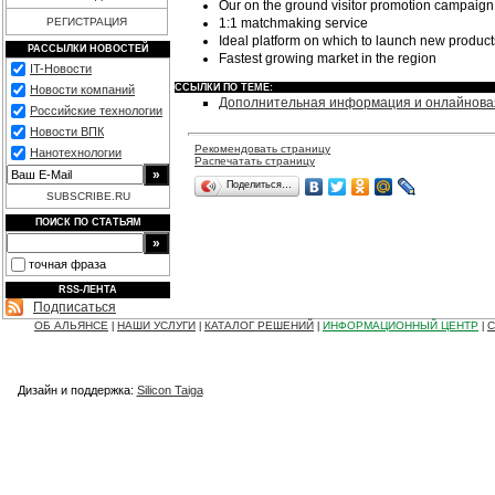
Our on the ground visitor promotion campaign 
1:1 matchmaking service
РЕГИСТРАЦИЯ
Ideal platform on which to launch new product
РАССЫЛКИ НОВОСТЕЙ
Fastest growing market in the region
IT-Новости
ССЫЛКИ ПО ТЕМЕ:
Новости компаний
Дополнительная информация и онлайнова
Российские технологии
Новости ВПК
Рекомендовать страницу
Нанотехнологии
Распечатать страницу
Поделиться…
SUBSCRIBE.RU
ПОИСК ПО СТАТЬЯМ
точная фраза
RSS-ЛЕНТА
Подписаться
ОБ АЛЬЯНСЕ
НАШИ УСЛУГИ
КАТАЛОГ РЕШЕНИЙ
ИНФОРМАЦИОННЫЙ ЦЕНТР
С
|
|
|
|
Дизайн и поддержка:
Silicon Taiga