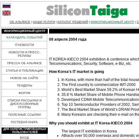
ОБ АЛЬЯНСЕ
НАШИ УСЛУГИ
КАТАЛОГ РЕШЕНИЙ
ИНФОРМАЦИОННЫЙ ЦЕНТР
С
|
|
|
|
ИНФОРМАЦИОННЫЙ ЦЕНТР
КАЛЕНДАРЬ СОБЫТИЙ
08 апреля 2004 года
IT-НОВОСТИ
НОВОСТИ И ПРЕСС-
РЕЛИЗЫ
IT KOREA-KIECO 2004 exhibition & conference which wil
Telcommunications, Security, Software, e-Biz, etc.
ПРЕССА ОБ АЛЬЯНСЕ
СТАТЬИ И ПУБЛИКАЦИИ
How Korea’s IT market is going
НОВОЕ НА САЙТЕ
In Korea, with more than half of the total hou
The First country to commercialize IMT-2000
ТЕНДЕРЫ
World’s Best Market Share 59.2% of Korean H
ФОРУМ
35.8 % Market Share of Mobile Phone Handse
Developed CDMA Mobile Telecommunications Sy
СПИСКИ РАССЫЛКИ И
ДИСКУССИОННЫЕ
Top 10 Semiconductor Providers of 2002, Sa
ГРУППЫ
The Best Market Share of World’s DRAM Prov
Many Koreans are checking their e-mail on t
ПОЛЕЗНЫЕ ССЫЛКИ
ГОСТЕВАЯ КНИГА
Why you should exhibit at IT Korea-KIECO 2004
ДЛЯ ЗАРЕГИСТРИРОВАННЫХ
The largest IT exhibition in Korea
ПОЛЬЗОВАТЕЛЕЙ
Attracts over 50,000 overseas and domestic vi
ВХОД