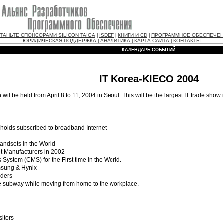
ТАНЬТЕ СПОНСОРАМИ SILICON TAIGA
ISDEF
КНИГИ И CD
ПРОГРАММНОЕ ОБЕСПЕЧЕ
|
|
|
ЮРИДИЧЕСКАЯ ПОДДЕРЖКА
АНАЛИТИКА
КАРТА САЙТА
КОНТАКТЫ
|
|
|
КАЛЕНДАРЬ СОБЫТИЙ
IT Korea-KIECO 2004
 be held from April 8 to 11, 2004 in Seoul. This will be the largest IT trade show
seholds subscribed to broadband Internet
andsets in the World
t Manufacturers in 2002
stem (CMS) for the First time in the World.
msung & Hynix
iders
he subway while moving from home to the workplace.
sitors