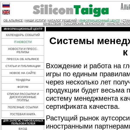
ОБ АЛЬЯНСЕ
НАШИ УСЛУГИ
КАТАЛОГ РЕШЕНИЙ
ИНФОРМАЦИОННЫЙ ЦЕНТР
СТАН
|
|
|
|
КАЧЕСТВОМ
РОССИЙСКИЕ ТЕХНОЛОГИИ
НАНОТЕХНОЛО
|
|
ИНФОРМАЦИОННЫЙ ЦЕНТР
КАЛЕНДАРЬ СОБЫТИЙ
Системы менедж
IT-НОВОСТИ
к
НОВОСТИ И ПРЕСС-
РЕЛИЗЫ
ПРЕССА ОБ АЛЬЯНСЕ
Вхождение и работа на гл
СТАТЬИ И ПУБЛИКАЦИИ
игры по единым правилам
НОВОЕ НА САЙТЕ
через несколько лет полу
ТЕНДЕРЫ
ФОРУМ
продукции будет весьма 
СПИСКИ РАССЫЛКИ И
систему менеджмента кач
ДИСКУССИОННЫЕ
ГРУППЫ
сертификата качества.
ПОЛЕЗНЫЕ ССЫЛКИ
ГОСТЕВАЯ КНИГА
Растущий рынок аутсорсин
ДЛЯ ЗАРЕГИСТРИРОВАННЫХ
иностранными партнерам
ПОЛЬЗОВАТЕЛЕЙ
ВХОД