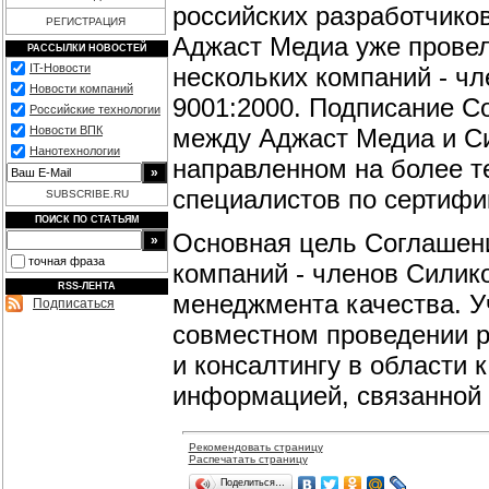
российских разработчико
РЕГИСТРАЦИЯ
Аджаст Медиа уже провел
РАССЫЛКИ НОВОСТЕЙ
IT-Новости
нескольких компаний - чл
Новости компаний
9001:2000. Подписание С
Российские технологии
между Аджаст Медиа и Си
Новости ВПК
Нанотехнологии
направленном на более т
специалистов по сертифи
SUBSCRIBE.RU
ПОИСК ПО СТАТЬЯМ
Основная цель Соглашени
точная фраза
компаний - членов Силик
RSS-ЛЕНТА
менеджмента качества. У
Подписаться
совместном проведении р
и консалтингу в области 
информацией, связанной 
Рекомендовать страницу
Распечатать страницу
Поделиться…