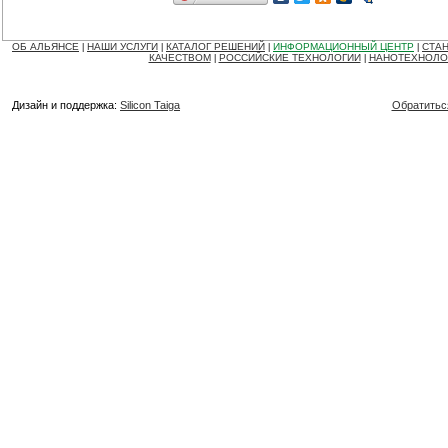
ОБ АЛЬЯНСЕ
НАШИ УСЛУГИ
КАТАЛОГ РЕШЕНИЙ
ИНФОРМАЦИОННЫЙ ЦЕНТР
СТАН
|
|
|
|
КАЧЕСТВОМ
РОССИЙСКИЕ ТЕХНОЛОГИИ
НАНОТЕХНОЛО
|
|
Дизайн и поддержка:
Silicon Taiga
Обратитьс