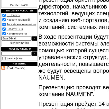
директоров, начальников
РЕГИСТРАЦИЯ
РАССЫЛКИ НОВОСТЕЙ
технологий, ведущих спе
IT-Новости
и созданию веб-порталов,
Новости компаний
Российские технологии
компаний, системных инт
Новости ВПК
Нанотехнологии
В ходе презентации буду
возможности системы эле
SUBSCRIBE.RU
помощью которой сущест
ПОИСК ПО СТАТЬЯМ
управленческих структур,
точная фраза
деятельности, повышаетс
RSS-ЛЕНТА
Подписаться
же будут освещены вопро
NAUMEN.
Презентацию проводят ве
компании NAUMEN”.
Презентация пройдет 14 ав