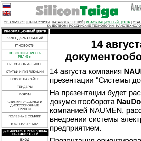
ОБ АЛЬЯНСЕ
НАШИ УСЛУГИ
КАТАЛОГ РЕШЕНИЙ
ИНФОРМАЦИОННЫЙ ЦЕНТР
СТАН
|
|
|
|
КАЧЕСТВОМ
РОССИЙСКИЕ ТЕХНОЛОГИИ
НАНОТЕХНОЛО
|
|
ИНФОРМАЦИОННЫЙ ЦЕНТР
КАЛЕНДАРЬ СОБЫТИЙ
14 авгус
IT-НОВОСТИ
документообо
НОВОСТИ И ПРЕСС-
РЕЛИЗЫ
ПРЕССА ОБ АЛЬЯНСЕ
14 августа компания
NAU
СТАТЬИ И ПУБЛИКАЦИИ
презентации "Cистемы до
НОВОЕ НА САЙТЕ
ТЕНДЕРЫ
На презентации будет ра
ФОРУМ
документооборота
NauDo
СПИСКИ РАССЫЛКИ И
ДИСКУССИОННЫЕ
компанией NAUMEN, расск
ГРУППЫ
ПОЛЕЗНЫЕ ССЫЛКИ
внедрении системы элект
ГОСТЕВАЯ КНИГА
предприятием.
ДЛЯ ЗАРЕГИСТРИРОВАННЫХ
ПОЛЬЗОВАТЕЛЕЙ
Презентация ориентирова
ВХОД