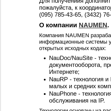
Для получениия дополни
пожалуйста, к координат
(095) 785-43-65, (3432) 7
О компании
NAUMEN
.
Компания NAUMEN разрабат
информационные системы у
открытых исходных кодах:
NauDoc/NauSite - тех
документооборота, пр
Интернете;
NauRP - технология и
малых и средних комп
NauPhone - технологи
обслуживания на IP.
Технологии основаны на ра