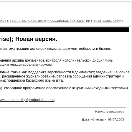
НИЕ
УПРАВЛЕНИЕ КАЧЕСТВОМ
РОССИЙСКИЕ ТЕХНОЛОГИИ
НАНОТЕХНОЛОГИИ
|
|
|
|
ise); Новая версия.
ля автоматизации делопроизводства, документооборота и бизнес
едения архива документов, контроля исполнительской дисциплины,
вующим международным нормам.
вые, такие как: поддержка версионности в документах; введение шаблонов
ок, расширенное журналирование, отправка сообщений администратору и
ы; поддержка Казахского языка и тд.
g, свободное программное обеспечение с открытыми исходными текстами).
www.naumen.ru/go/products/naudoc
Написать редактору
Дата публикации: 09.07.2003