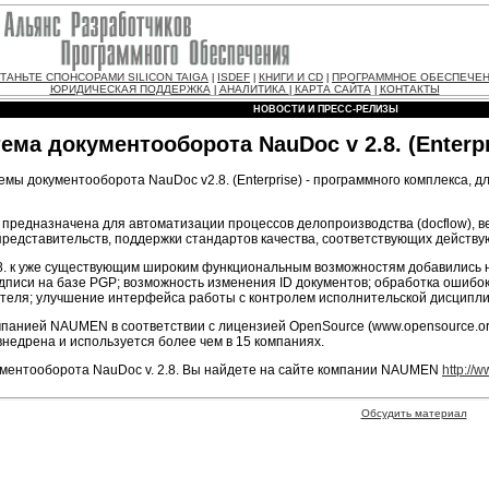
ТАНЬТЕ СПОНСОРАМИ SILICON TAIGA
ISDEF
КНИГИ И CD
ПРОГРАММНОЕ ОБЕСПЕЧЕ
|
|
|
ЮРИДИЧЕСКАЯ ПОДДЕРЖКА
АНАЛИТИКА
КАРТА САЙТА
КОНТАКТЫ
|
|
|
НОВОСТИ И ПРЕСС-РЕЛИЗЫ
ема документооборота NauDoc v 2.8. (Enterpr
 документооборота NauDoc v2.8. (Enterprise) - программного комплекса, д
предназначена для автоматизации процессов делопроизводства (docflow), в
представительств, поддержки стандартов качества, соответствующих дейст
8. к уже существующим широким функциональным возможностям добавились но
дписи на базе PGP; возможность изменения ID документов; обработка ошиб
теля; улучшение интерфейса работы с контролем исполнительской дисциплин
мпанией NAUMEN в соответствии с лицензией OpenSource (www.opensource.or
внедрена и используется более чем в 15 компаниях.
ментооборота NauDoc v. 2.8. Вы найдете на сайте компании NAUMEN
http://
Обсудить материал