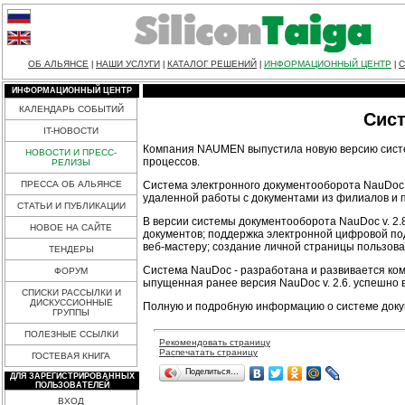
ОБ АЛЬЯНСЕ
НАШИ УСЛУГИ
КАТАЛОГ РЕШЕНИЙ
ИНФОРМАЦИОННЫЙ ЦЕНТР
С
|
|
|
|
ИНФОРМАЦИОННЫЙ ЦЕНТР
КАЛЕНДАРЬ СОБЫТИЙ
Сист
IT-НОВОСТИ
Компания NAUMEN выпустила новую версию системы
НОВОСТИ И ПРЕСС-
процессов.
РЕЛИЗЫ
Система электронного документооборота NauDoc 
ПРЕССА ОБ АЛЬЯНСЕ
удаленной работы с документами из филиалов и 
СТАТЬИ И ПУБЛИКАЦИИ
В версии системы документооборота NauDoc v. 2.
НОВОЕ НА САЙТЕ
документов; поддержка электронной цифровой по
веб-мастеру; создание личной страницы пользова
ТЕНДЕРЫ
Система NauDoc - разработана и развивается ко
ФОРУМ
ыпущенная ранее версия NauDoc v. 2.6. успешно 
СПИСКИ РАССЫЛКИ И
ДИСКУССИОННЫЕ
Полную и подробную информацию о системе доку
ГРУППЫ
ПОЛЕЗНЫЕ ССЫЛКИ
Рекомендовать страницу
Распечатать страницу
ГОСТЕВАЯ КНИГА
Поделиться…
ДЛЯ ЗАРЕГИСТРИРОВАННЫХ
ПОЛЬЗОВАТЕЛЕЙ
ВХОД