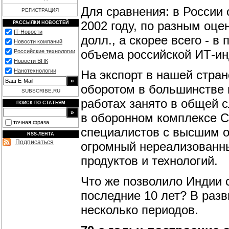
Для сравнения: в России 
РЕГИСТРАЦИЯ
2002 году, по разным оце
РАССЫЛКИ НОВОСТЕЙ
IT-Новости
долл., а скорее всего - 
Новости компаний
объема российской ИТ-ин
Российские технологии
Новости ВПК
Нанотехнологии
На экспорт в нашей стран
оборотом в большинстве и
SUBSCRIBE.RU
работах занято в общей с
ПОИСК ПО СТАТЬЯМ
в оборонном комплексе С
точная фраза
специалистов с высшим о
RSS-ЛЕНТА
Подписаться
огромный нереализованны
продуктов и технологий.
Что же позволило Индии 
последние 10 лет? В раз
несколько периодов.