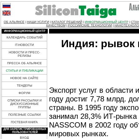
ОБ АЛЬЯНСЕ
НАШИ УСЛУГИ
КАТАЛОГ РЕШЕНИЙ
ИНФОРМАЦИОННЫЙ ЦЕНТР
СТАН
|
|
|
|
КАЧЕСТВОМ
РОССИЙСКИЕ ТЕХНОЛОГИИ
НАНОТЕХНОЛО
|
|
ИНФОРМАЦИОННЫЙ ЦЕНТР
КАЛЕНДАРЬ СОБЫТИЙ
Индия: рывок
IT-НОВОСТИ
НОВОСТИ И ПРЕСС-
РЕЛИЗЫ
ПРЕССА ОБ АЛЬЯНСЕ
СТАТЬИ И ПУБЛИКАЦИИ
НОВОЕ НА САЙТЕ
ТЕНДЕРЫ
Экспорт услуг в области
ФОРУМ
году достиг 7,78 млрд. д
СПИСКИ РАССЫЛКИ И
ДИСКУССИОННЫЕ
страны. В 1995 году эксп
ГРУППЫ
занимал 28,3% ИТ-рынка
ПОЛЕЗНЫЕ ССЫЛКИ
ГОСТЕВАЯ КНИГА
NASSCOM в 2002 году об
ДЛЯ ЗАРЕГИСТРИРОВАННЫХ
мировых рынках.
ПОЛЬЗОВАТЕЛЕЙ
ВХОД