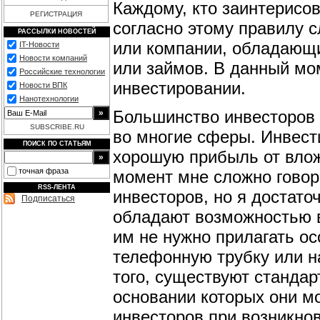
Каждому, кто заинтерисо
РЕГИСТРАЦИЯ
согласно этому правилу с
РАССЫЛКИ НОВОСТЕЙ
или компании, обладающи
IT-Новости
Новости компаний
или займов. В данный мо
Российские технологии
инвестировании.
Новости ВПК
Нанотехнологии
Большинство инвесторов 
SUBSCRIBE.RU
во многие сферы. Инвести
ПОИСК ПО СТАТЬЯМ
хорошую прибыль от влож
точная фраза
момент мне сложно гово
RSS-ЛЕНТА
инвесторов, но я достат
Подписаться
обладают возможностью в
им не нужно прилагать ос
телефонную трубку или н
того, существуют станда
основании которых они мо
инвесторов при возникнов