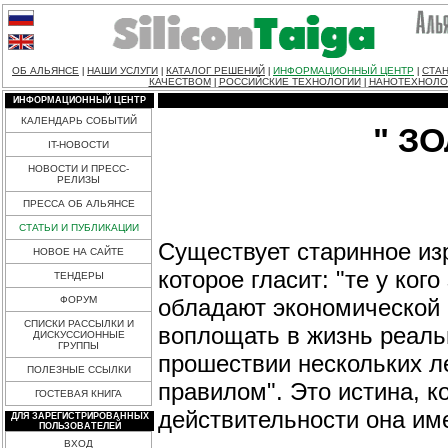
ОБ АЛЬЯНСЕ
НАШИ УСЛУГИ
КАТАЛОГ РЕШЕНИЙ
ИНФОРМАЦИОННЫЙ ЦЕНТР
СТАН
|
|
|
|
КАЧЕСТВОМ
РОССИЙСКИЕ ТЕХНОЛОГИИ
НАНОТЕХНОЛО
|
|
ИНФОРМАЦИОННЫЙ ЦЕНТР
КАЛЕНДАРЬ СОБЫТИЙ
" З
IT-НОВОСТИ
НОВОСТИ И ПРЕСС-
РЕЛИЗЫ
ПРЕССА ОБ АЛЬЯНСЕ
СТАТЬИ И ПУБЛИКАЦИИ
Существует старинное из
НОВОЕ НА САЙТЕ
которое гласит: "те у ког
ТЕНДЕРЫ
обладают экономической 
ФОРУМ
СПИСКИ РАССЫЛКИ И
воплощать в жизнь реаль
ДИСКУССИОННЫЕ
ГРУППЫ
прошествии нескольких ле
ПОЛЕЗНЫЕ ССЫЛКИ
правилом". Это истина, к
ГОСТЕВАЯ КНИГА
действительности она им
ДЛЯ ЗАРЕГИСТРИРОВАННЫХ
ПОЛЬЗОВАТЕЛЕЙ
ВХОД