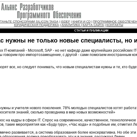
ТАНЬТЕ СПОНСОРАМИ SILICON TAIGA
ISDEF
КНИГИ И CD
ПРОГРАММНОЕ ОБЕСПЕЧЕ
|
|
|
ЮРИДИЧЕСКАЯ ПОДДЕРЖКА
АНАЛИТИКА
КАРТА САЙТА
КОНТАКТЫ
|
|
|
СТАТЬИ И ПУБЛИКАЦИИ
ас нужны не только новые специалисты, но 
 IT-компаний - Microsoft, SAP - но нет кафедр даже крупнейших российских I
ы говорим про импортозамещение, с другой - сами помогаем иностранным ко
орят все, но следует понимать, что новым специалистам нужны и те, кто будет
м нужны и учителя нового поколения. 78% молодых специалистов хотят работ
 носителя знаний, сколько проводника в мир новых возможностей»
ос на кадры в сфере IT. Спрос на современное, качественное, технологичное
 такие мероприятия как «Буду гуру», «Час кода» и подобные им, отметил Л
намично развивается, а система образования более консервативна. Но обе э
 образования должна преобразовать эту и в знания, рассуждал Левин.