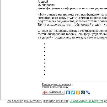
Андрей
Филиппович
декан факультета информатики и систем управл
«Если раньше мы три года учились фундаментальн
семестра, и к выходу студенты имеют порядка во
подготовить специалистов, которые готовы прово
Так на выходе мы хотим, чтобы каждый студент уча
Способ мотивировать высшие учебные заведения 
госфинансирования вузов. «Если вузу будут меньш
а с другой - государство, зачем вузу нужны компан
Рекомендовать страницу
Распечатать страницу
Поделиться…
ОБ АЛЬЯНСЕ
НАШИ УСЛУГИ
КАТАЛОГ РЕШЕНИЙ
ИНФОРМАЦИОННЫЙ ЦЕНТР
С
|
|
|
|