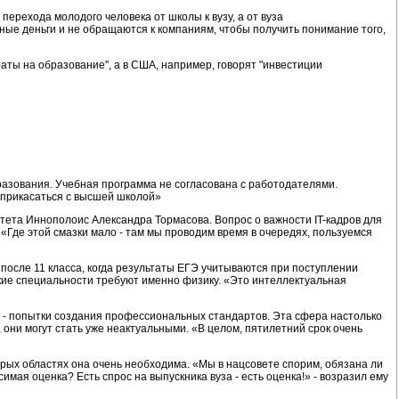
 перехода молодого человека от школы к вузу, а от вуза
ные деньги и не обращаются к компаниям, чтобы получить понимание того,
аты на образование", а в США, например, говорят "инвестиции
бразования. Учебная программа не согласована с работодателями.
соприкасаться с высшей школой»
ситета Иннополоис Александра Тормасова. Вопрос о важности IT-кадров для
«Где этой смазки мало - там мы проводим время в очередях, пользуемся
после 11 класса, когда результаты ЕГЭ учитываются при поступлении
ские специальности требуют именно физику. «Это интеллектуальная
я - попытки создания профессиональных стандартов. Эта сфера настолько
 они могут стать уже неактуальными. «В целом, пятилетний срок очень
рых областях она очень необходима. «Мы в нацсовете спорим, обязана ли
мая оценка? Есть спрос на выпускника вуза - есть оценка!» - возразил ему