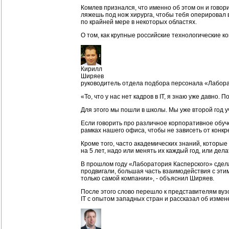
Комлев признался, что именно об этом он и гово
ляжешь под нож хирурга, чтобы тебя оперировал 
по крайней мере в некоторых областях.
О том, как крупные российские технологические
Кирилл
Ширяев
руководитель отдела подбора персонала «Лабора
«То, что у нас нет кадров в IT, я знаю уже давно.
Для этого мы пошли в школы. Мы уже второй год уча
Если говорить про различное корпоративное обуч
рамках нашего офиса, чтобы не зависеть от конкр
Кроме того, часто академических знаний, которые
на 5 лет, надо или менять их каждый год, или дел
В прошлом году «Лаборатория Касперского» сдела
продвигали, большая часть взаимодействия с этим
только самой компании», - объяснил Ширяев.
После этого слово перешло к представителям вуз
IT с опытом западных стран и рассказал об изме