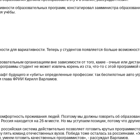
ивности образовательных программ, констатировал замминистра образования
ия учёбы.
ти для вариативности. Теперь у студентов появляется больше возможностей,
азовательным организациям вне зависимости от того, какие - очные или дис
рограммы студент не может извлечь корень из ста, что-то с этой программой 
шафт будущего и «убить» определенные профессии: так беспилотные авто уг
ии глава ФРИИ Кирилл Варламов.
 комфортность проживания людей. Поэтому мы должны говорить об образовании
Россия находится на 26-м месте. Но мы уступаем позиции, потому что други
е: российская система действительно позволяет готовить крутых программис
азу пять команд отечественных вузов. Победа тоже осталась за россиянами. «
 умеем готовить качественных программистов», - рассуждал Варламов.