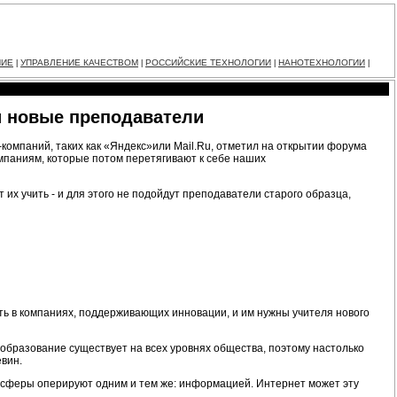
НИЕ
УПРАВЛЕНИЕ КАЧЕСТВОМ
РОССИЙСКИЕ ТЕХНОЛОГИИ
НАНОТЕХНОЛОГИИ
|
|
|
|
и новые преподаватели
T-компаний, таких как «Яндекс»или Mail.Ru, отметил на открытии форума
мпаниям, которые потом перетягивают к себе наших
 их учить - и для этого не подойдут преподаватели старого образца,
ать в компаниях, поддерживающих инновации, и им нужны учителя нового
 образование существует на всех уровнях общества, поэтому настолько
евин.
ти сферы оперируют одним и тем же: информацией. Интернет может эту