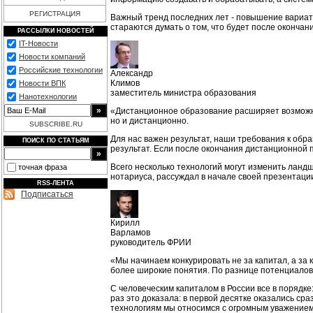
РЕГИСТРАЦИЯ
Важный тренд последних лет - повышение вариат
стараются думать о том, что будет после окончан
РАССЫЛКИ НОВОСТЕЙ
IT-Новости
Новости компаний
Российские технологии
Александр
Климов
Новости ВПК
заместитель министра образования
Нанотехнологии
«Дистанционное образование расширяет возможнос
но и дистанционно.
SUBSCRIBE.RU
Для нас важен результат, наши требования к обр
ПОИСК ПО СТАТЬЯМ
результат. Если после окончания дистанционной п
Всего несколько технологий могут изменить ланд
точная фраза
нотариуса, рассуждал в начале своей презентац
RSS-ЛЕНТА
Подписаться
Кирилл
Варламов
руководитель ФРИИ
«Мы начинаем конкурировать не за капитал, а за
более широкие понятия. По разнице потенциалов 
С человеческим капиталом в России все в порядк
раз это доказала: в первой десятке оказались ср
технологиям мы относимся с огромным уважением,