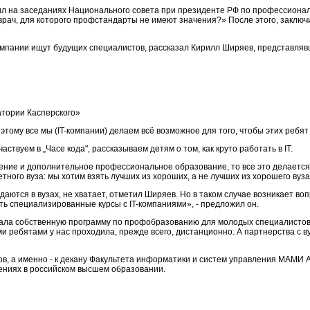
рил на заседаниях Национального совета при президенте РФ по профессионал
врач, для которого профстандарты не имеют значения?» После этого, заклю
 компании ищут будущих специалистов, рассказал Кирилл Ширяев, представл
тории Касперского»
 Поэтому все мы (IT-компании) делаем всё возможное для того, чтобы этих ребят
ствуем в „Часе кода", рассказываем детям о том, как круто работать в IT.
ение и дополнительное профессиональное образование, то все это делается 
етного вуза: мы хотим взять лучших из хороших, а не лучших из хорошего вуз
 даются в вузах, не хватает, отметил Ширяев. Но в таком случае возникает в
ать специализированные курсы с IT-компаниями», - предложил он.
ла собственную программу по профобразованию для молодых специалистов, ч
и ребятами у нас проходила, прежде всего, дистанционно. А партнерства с ву
ов, а именно - к декану Факультета информатики и систем управления МАМИ
нениях в российском высшем образовании.