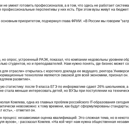
ии не умеют готовить профессионалов, а в том, что здесь не работает система
ие профессиональные перспективы у них есть. При этом вузы живут на бюджет
 основным приоритетом, подчеркнул глава ФРИИ. «В России мы говорим "затр
ов, но опрос, устроенный РАЭК, показал, что компании недовольны уровнем о
лько студентов, но и преподавателей. Нам нужно понять, где бизнес может 
ов для отрасли» открылась с короткого доклада ее ведущего, ректора Универ
формационные технологии являются смазкой для всей экономики, признал он. 
медляем развитие».
 статистику: после 9 класса ЕГЭ по информатике сдают 26% школьников, а 
 не стала меньше интересовать детей, но ВУЗы при поступлении на техниче
олая Комлева, одна из главных проблем российского IT-образования сегодн
актически невозможно: к тому времени, как будут сформулированы стандарты,
т есть», - отметил он.
 процесс: независимая оценка квалификаций. Это сложная тема, но в некото
я вузов», - рассказал Комлев. «На кой черт нам нужна общественная независи