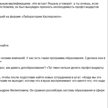
ьным квалификациям. «Но встает Рошаль и говорит: а ты хочешь, если
чил Комлев, он был вынужден признать необходимость профстандартов
явший на форуме «Лабораторию Касперского».
 найти.
силами компаний. У нас есть такая программа образования. Сделана она в
а»
опрос, как давать допобразование? «Тут явно нельзя делать профстандарты
тобы после подготовки найти новых сотрудников в штат. «Когда мы это
зами не выходит, потому что в вузах воспринимают это какчто-что, что надо
 Андрею Филипповичу. Он сравнил российскую систему образования в сфере