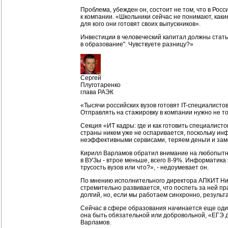
Проблема, убежден он, состоит не том, что в Росс
к компании. «Школьники сейчас не понимают, как
для кого они готовят своих выпускников».
Инвестиции в человеческий капитал должны стать
в образование". Чувствуете разницу?»
Сергей
Плуготаренко
глава РАЭК
«Тысячи российских вузов готовят IT-специалист
Отправлять на стажировку в компании нужно не то
Секция «ИТ кадры: где и как готовить специалист
страны никем уже не оспаривается, поскольку ин
неэффективными сервисами, теряем деньги и за
Кирилл Варламов обратил внимание на любопытную
в ВУЗы - втрое меньше, всего 8-9%. Информатика
трусость вузов или что?», - недоумевает он.
По мнению исполнительного директора АПКИТ Ник
стремительно развивается, что поспеть за ней пр
долгий, но, если мы работаем синхронно, результа
Сейчас в сфере образования начинается еще один
она быть обязательной или добровольной, «ЕГЭ дл
Варламов.