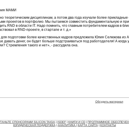
ения МАМИ
о теоретическим дисциплинам, а потом два года изучали более прикладные 
сьми проектов в портфолио. Мы пытаемся совместить фундаментальную и прик
дить RND в области IT. Надо помнить, что главным потребителем кадров в бл
ствовал в RND-проекте, в стартапе и т. д.»
для подготовки более качественных кадров предложила Юлия Селюкова из АФ
е давать денег, он будет больше подстраиваться под работодателя! А когда 
ии? Стремления такого и нет», - рассудила она.
Обсудить материал
ТАНЬТЕ СПОНСОРАМИ SILICON TAIGA
ISDEF
КНИГИ И CD
ПРОГРАММНОЕ ОБЕСПЕЧЕ
|
|
|
ЮРИДИЧЕСКАЯ ПОДДЕРЖКА
АНАЛИТИКА
КАРТА САЙТА
КОНТАКТЫ
|
|
|