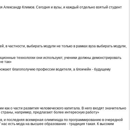
 Александр Климов. Сегодня и вузы, и каждый отдельно взятый студент
 в частности, выбирать модули не только в рамках вуза выбирать модули,
танционные технологии они используют, ученики должны демонстрировать
не так»
рожают благополучию профессии водителя, а блокчейн - будущему
 как о части развития человеческого капитала. В него входят значительно
е страны, например, предлагают более интересную работу»
тов, и последняя всемирная олимпиада по программированию в очередной
У нас есть мода на высшее образование - традиция такая. К высоким