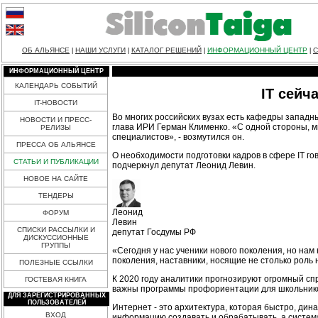
ОБ АЛЬЯНСЕ
НАШИ УСЛУГИ
КАТАЛОГ РЕШЕНИЙ
ИНФОРМАЦИОННЫЙ ЦЕНТР
С
|
|
|
|
ИНФОРМАЦИОННЫЙ ЦЕНТР
КАЛЕНДАРЬ СОБЫТИЙ
IT сейч
IT-НОВОСТИ
Во многих российских вузах есть кафедры западных
НОВОСТИ И ПРЕСС-
глава ИРИ Герман Клименко. «С одной стороны, м
РЕЛИЗЫ
специалистов», - возмутился он.
ПРЕССА ОБ АЛЬЯНСЕ
О необходимости подготовки кадров в сфере IT гов
СТАТЬИ И ПУБЛИКАЦИИ
подчеркнул депутат Леонид Левин.
НОВОЕ НА САЙТЕ
ТЕНДЕРЫ
Леонид
ФОРУМ
Левин
СПИСКИ РАССЫЛКИ И
депутат Госдумы РФ
ДИСКУССИОННЫЕ
ГРУППЫ
«Сегодня у нас ученики нового поколения, но на
поколения, наставники, носящие не столько роль
ПОЛЕЗНЫЕ ССЫЛКИ
К 2020 году аналитики прогнозируют огромный спр
ГОСТЕВАЯ КНИГА
важны программы профориентации для школьников,
ДЛЯ ЗАРЕГИСТРИРОВАННЫХ
ПОЛЬЗОВАТЕЛЕЙ
Интернет - это архитектура, которая быстро, ди
ВХОД
информацию создавать и обрабатывать, а система