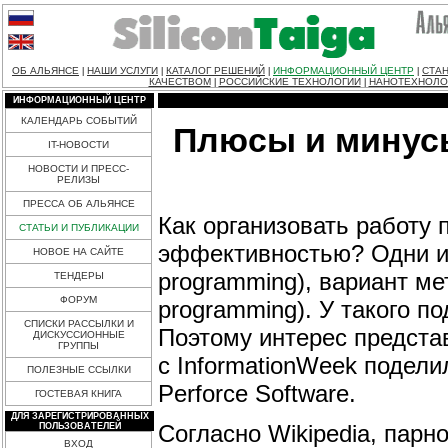
ОБ АЛЬЯНСЕ
НАШИ УСЛУГИ
КАТАЛОГ РЕШЕНИЙ
ИНФОРМАЦИОННЫЙ ЦЕНТР
СТАН
|
|
|
|
КАЧЕСТВОМ
РОССИЙСКИЕ ТЕХНОЛОГИИ
НАНОТЕХНОЛО
|
|
ИНФОРМАЦИОННЫЙ ЦЕНТР
КАЛЕНДАРЬ СОБЫТИЙ
Плюсы и минус
IT-НОВОСТИ
НОВОСТИ И ПРЕСС-
РЕЛИЗЫ
ПРЕССА ОБ АЛЬЯНСЕ
Как организовать работу
СТАТЬИ И ПУБЛИКАЦИИ
эффективностью? Одни из
НОВОЕ НА САЙТЕ
programming), вариант ме
ТЕНДЕРЫ
ФОРУМ
programming). У такого п
СПИСКИ РАССЫЛКИ И
Поэтому интерес предста
ДИСКУССИОННЫЕ
ГРУППЫ
с InformationWeek подели
ПОЛЕЗНЫЕ ССЫЛКИ
Perforce Software.
ГОСТЕВАЯ КНИГА
ДЛЯ ЗАРЕГИСТРИРОВАННЫХ
Согласно Wikipedia, парн
ПОЛЬЗОВАТЕЛЕЙ
ВХОД