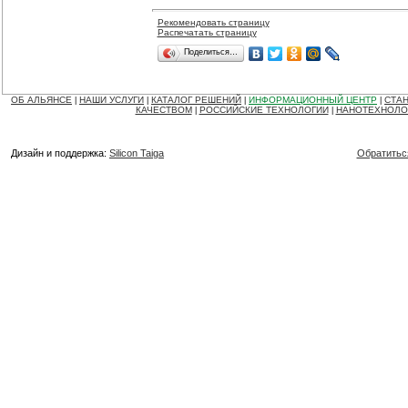
Рекомендовать страницу
Распечатать страницу
Поделиться…
ОБ АЛЬЯНСЕ
НАШИ УСЛУГИ
КАТАЛОГ РЕШЕНИЙ
ИНФОРМАЦИОННЫЙ ЦЕНТР
СТАН
|
|
|
|
КАЧЕСТВОМ
РОССИЙСКИЕ ТЕХНОЛОГИИ
НАНОТЕХНОЛО
|
|
Дизайн и поддержка:
Silicon Taiga
Обратитьс