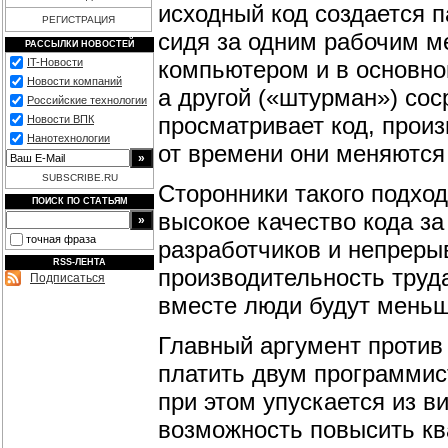
исходный код создается 
РЕГИСТРАЦИЯ
сидя за одним рабочим м
РАССЫЛКИ НОВОСТЕЙ
компьютером и в основно
IT-Новости
Новости компаний
а другой («штурман») сос
Российские технологии
просматривает код, про
Новости ВПК
Нанотехнологии
от времени они меняются
SUBSCRIBE.RU
Сторонники такого подход
ПОИСК ПО СТАТЬЯМ
высокое качество кода з
точная фраза
разработчиков и непреры
RSS-ЛЕНТА
производительность труда
Подписаться
вместе люди будут меньш
Главный аргумент против
платить двум программис
при этом упускается из в
возможность повысить к