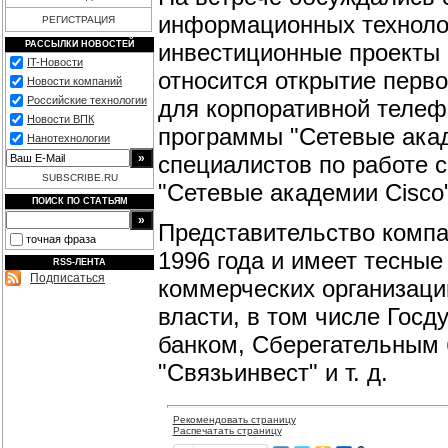
информационных технолог
РЕГИСТРАЦИЯ
инвестиционные проекты C
РАССЫЛКИ НОВОСТЕЙ
IT-Новости
относится открытие перв
Новости компаний
Российские технологии
для корпоративной телефо
Новости ВПК
программы "Сетевые акад
Нанотехнологии
специалистов по работе с
SUBSCRIBE.RU
"Сетевые академии Cisco"
ПОИСК ПО СТАТЬЯМ
Представительство компа
точная фраза
1996 года и имеет тесны
RSS-ЛЕНТА
Подписаться
коммерческих организаци
власти, в том числе Гос
банком, Сберегательным
"Связьинвест" и т. д.
Рекомендовать страницу
Распечатать страницу