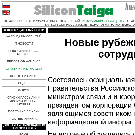
ОБ АЛЬЯНСЕ
НАШИ УСЛУГИ
КАТАЛОГ РЕШЕНИЙ
ИНФОРМАЦИОННЫЙ ЦЕНТР
СТАН
|
|
|
|
КАЧЕСТВОМ
РОССИЙСКИЕ ТЕХНОЛОГИИ
НАНОТЕХНОЛО
|
|
ИНФОРМАЦИОННЫЙ ЦЕНТР
КАЛЕНДАРЬ СОБЫТИЙ
Новые рубежи
IT-НОВОСТИ
сотруд
НОВОСТИ И ПРЕСС-
РЕЛИЗЫ
ПРЕССА ОБ АЛЬЯНСЕ
СТАТЬИ И ПУБЛИКАЦИИ
НОВОЕ НА САЙТЕ
Состоялась официальная
ТЕНДЕРЫ
Правительства Российск
ФОРУМ
министром связи и инфо
СПИСКИ РАССЫЛКИ И
ДИСКУССИОННЫЕ
президентом корпорации
ГРУППЫ
являющимся советником 
ПОЛЕЗНЫЕ ССЫЛКИ
ГОСТЕВАЯ КНИГА
информационной инфраст
ДЛЯ ЗАРЕГИСТРИРОВАННЫХ
ПОЛЬЗОВАТЕЛЕЙ
На встрече обсуждались 
ВХОД