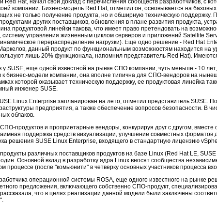
Red Hat, начал свой доклад с перечисления сообществ разработчиков, с кот
воей компании. Бизнес-модель Red Hat, отметил он, основывается на базовы
щих не только получение продукта, но и обширную техническую поддержку. П
продуктами других поставщиков, обновления в плане развития продукта, устр
длина продуктовой линейки такова, что имеет право претендовать на возмож
, систему управления жизненным циклом серверов и приложений Satellite Ser
намическое перераспределение нагрузки). Еще одно решение - Red Hat Enterpr
 Маркелов, данный продукт по функциональным возможностям находится на ур
пользуют лишь 20% функционала, напомнил представитель Red Hat). Имеются
 у SUSE, еще одной известной на рынке СПО компании, чуть меньше - 10 лет,
ов к бизнес-модели компании, она вполне типична для СПО-вендоров на ныне
рамках которой оказывает техническую поддержку, ее продуктовая линейка так
емный инженер SUSE.
SUSE Linux Enterprise запланирован на лето, отметил представитель SUSE. 
раструктуры предприятия, а также обеспечение вопросов безопасности. В чи
ных облаков.
 СПО-продуктов и проприетарные вендоры, конкурируя друг с другом, вместе 
взаимная поддержка средств визуализации, улучшение совместных форматов 
ка решения SUSE Linux Enterprise, входящего в стандартную лицензию vSpher
продукты различных поставщиков продуктов на базе Linux (Red Hat LE, SUSE 
один. Основной вклад в разработку ядра Linux вносят сообщества независим
м процессе (после "комьюнити" в четверку основных участников процесса входят
работчика операционной системы ROSA, еще одного известного на рынке реш
кетного предложения, включающего собственно СПО-продукт, специализирова
 рассказала, что в целях реализации данной модели были заключены соотв
".