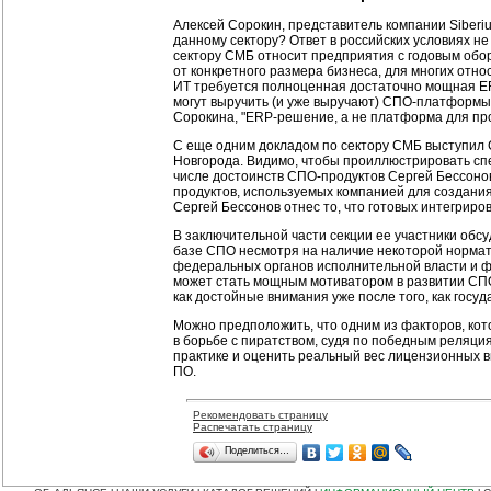
Алексей Сорокин, представитель компании Siberi
данному сектору? Ответ в российских условиях не
сектору СМБ относит предприятия с годовым оборо
от конкретного размера бизнеса, для многих отно
ИТ требуется полноценная достаточно мощная ERP
могут выручить (и уже выручают) СПО-платформы,
Сорокина, "ERP-решение, а не платформа для про
С еще одним докладом по сектору СМБ выступил 
Новгорода. Видимо, чтобы проиллюстрировать спе
числе достоинств СПО-продуктов Сергей Бессонов
продуктов, используемых компанией для создания
Сергей Бессонов отнес то, что готовых интегриро
В заключительной части секции ее участники обс
базе СПО несмотря на наличие некоторой нормати
федеральных органов исполнительной власти и фе
может стать мощным мотиватором в развитии СПО 
как достойные внимания уже после того, как госуд
Можно предположить, что одним из факторов, ко
в борьбе с пиратством, судя по победным реляция
практике и оценить реальный вес лицензионных в
ПО.
Рекомендовать страницу
Распечатать страницу
Поделиться…