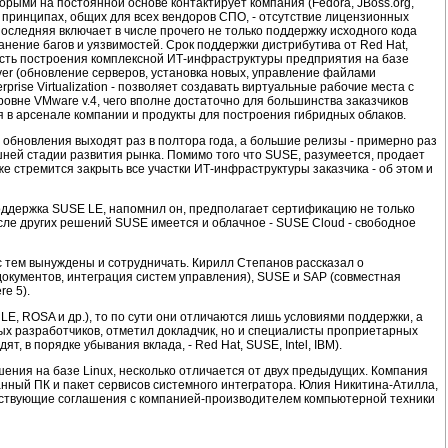
орыми на постоянной основе контактирует компания (Fedora, JBoss.org,
х принципах, общих для всех вендоров СПО, - отсутствие лицензионных
оследняя включает в числе прочего не только поддержку исходного кода
анение багов и уязвимостей. Срок поддержки дистрибутива от Red Hat,
ность построения комплексной ИТ-инфраструктуры предприятия на базе
ver (обновление серверов, установка новых, управление файлами
ise Virtualization - позволяет создавать виртуальные рабочие места с
овне VMware v.4, чего вполне достаточно для большинства заказчиков
 в арсенале компании и продукты для построения гибридных облаков.
 обновления выходят раз в полтора года, а большие релизы - примерно раз
шней стадии развития рынка. Помимо того что SUSE, разумеется, продает
же стремится закрыть все участки ИТ-инфраструктуры заказчика - об этом и
Поддержка SUSE LE, напомнил он, предполагает сертификацию не только
сле других решений SUSE имеется и облачное - SUSE Cloud - свободное
с тем вынуждены и сотрудничать. Кирилл Степанов рассказал о
документов, интеграция систем управления), SUSE и SAP (совместная
e 5).
LE, ROSA и др.), то по сути они отличаются лишь условиями поддержки, а
ых разработчиков, отметил докладчик, но и специалисты проприетарных
, в порядке убывания вклада, - Red Hat, SUSE, Intel, IBM).
ения на базе Linux, несколько отличается от двух предыдущих. Компания
нный ПК и пакет сервисов системного интегратора. Юлия Никитина-Атилла,
етствующие соглашения с компанией-производителем компьютерной техники