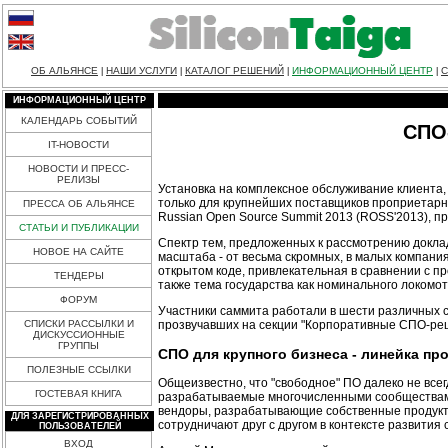
ОБ АЛЬЯНСЕ
НАШИ УСЛУГИ
КАТАЛОГ РЕШЕНИЙ
ИНФОРМАЦИОННЫЙ ЦЕНТР
С
|
|
|
|
ИНФОРМАЦИОННЫЙ ЦЕНТР
КАЛЕНДАРЬ СОБЫТИЙ
СПО
IT-НОВОСТИ
НОВОСТИ И ПРЕСС-
РЕЛИЗЫ
Установка на комплексное обслуживание клиента,
только для крупнейших поставщиков проприетарно
ПРЕССА ОБ АЛЬЯНСЕ
Russian Open Source Summit 2013 (ROSS'2013), 
СТАТЬИ И ПУБЛИКАЦИИ
Спектр тем, предложенных к рассмотрению доклад
НОВОЕ НА САЙТЕ
масштаба - от весьма скромных, в малых компани
открытом коде, привлекательная в сравнении с 
ТЕНДЕРЫ
также тема государства как номинального локомо
ФОРУМ
Участники саммита работали в шести различных с
прозвучавших на секции "Корпоративные СПО-ре
СПИСКИ РАССЫЛКИ И
ДИСКУССИОННЫЕ
ГРУППЫ
СПО для крупного бизнеса - линейка пр
ПОЛЕЗНЫЕ ССЫЛКИ
Общеизвестно, что "свободное" ПО далеко не все
ГОСТЕВАЯ КНИГА
разрабатываемые многочисленными сообществами р
вендоры, разрабатывающие собственные продукто
ДЛЯ ЗАРЕГИСТРИРОВАННЫХ
сотрудничают друг с другом в контексте развития
ПОЛЬЗОВАТЕЛЕЙ
ВХОД