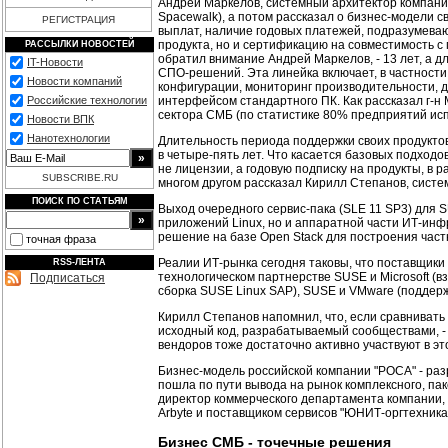
Андрей Маркелов, системный архитектор компании 
Spacewalk), а потом рассказал о бизнес-модели с
РЕГИСТРАЦИЯ
выплат, наличие годовых платежей, подразумеваю
продукта, но и сертификацию на совместимость с 
РАССЫЛКИ НОВОСТЕЙ
обратил внимание Андрей Маркелов, - 13 лет, а 
IT-Новости
СПО-решений. Эта линейка включает, в частности
Новости компаний
конфигурации, мониторинг производительности, ди
интерфейсом стандартного ПК. Как рассказал г-н
Российские технологии
сектора СМБ (по статистике 80% предприятий ис
Новости ВПК
Нанотехнологии
Длительность периода поддержки своих продуктов
в четыре-пять лет. Что касается базовых подход
не лицензии, а годовую подписку на продукты, в 
SUBSCRIBE.RU
многом другом рассказал Кирилл Степанов, сист
ПОИСК ПО СТАТЬЯМ
Выход очередного сервис-пака (SLE 11 SP3) для 
приложений Linux, но и аппаратной части ИТ-инф
решение на базе Open Stack для построения част
точная фраза
Реалии ИТ-рынка сегодня таковы, что поставщики
RSS-ЛЕНТА
технологическом партнерстве SUSE и Microsoft (
Подписаться
сборка SUSE Linux SAP), SUSE и VMware (поддерж
Кирилл Степанов напомнил, что, если сравнивать 
исходный код, разрабатываемый сообществами, - 
вендоров тоже достаточно активно участвуют в это
Бизнес-модель российской компании "РОСА" - раз
пошла по пути вывода на рынок комплексного, па
директор коммерческого департамента компании,
Arbyte и поставщиком сервисов "ЮНИТ-оргтехника
Бизнес СМБ - точечные решения