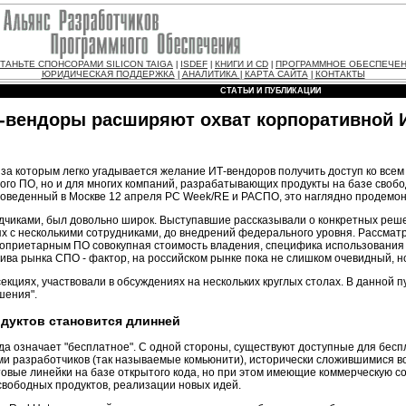
ТАНЬТЕ СПОНСОРАМИ SILICON TAIGA
ISDEF
КНИГИ И CD
ПРОГРАММНОЕ ОБЕСПЕЧЕ
|
|
|
ЮРИДИЧЕСКАЯ ПОДДЕРЖКА
АНАЛИТИКА
КАРТА САЙТА
КОНТАКТЫ
|
|
|
СТАТЬИ И ПУБЛИКАЦИИ
-вендоры расширяют охват корпоративной 
 за которым легко угадывается желание ИТ-вендоров получить доступ ко все
го ПО, но и для многих компаний, разрабатывающих продукты на базе свобо
проведенный в Москве 12 апреля PC Week/RE и РАСПО, это наглядно продемо
чиками, был довольно широк. Выступавшие рассказывали о конкретных решен
ях с несколькими сотрудниками, до внедрений федерального уровня. Рассма
проприетарным ПО совокупная стоимость владения, специфика использован
тива рынка СПО - фактор, на российском рынке пока не слишком очевидный, 
екциях, участвовали в обсуждениях на нескольких круглых столах. В данной
шения".
одуктов становится длинней
гда означает "бесплатное". С одной стороны, существуют доступные для бес
азработчиков (так называемые комьюнити), исторически сложившимися вокруг
вые линейки на базе открытого кода, но при этом имеющие коммерческую с
 свободных продуктов, реализации новых идей.