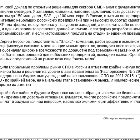
um, свой доклад по открытым решениям для сектора СМБ начал с фундаментал
 вполне очевиден. У западных компаний, напомнил докладчик, есть достаточно
том до 150 млн. долл., SAP - до 100 млн. евро. В России, отметил он, предп
сительно небольших российских предприятий при невысоких оборотах характер
-платформа, по функционалу - на уровне западной, а позволить себе ее по
 и один из вариантов решения данной коллизии - платформа разработки комп
граммирования", и если кастомизация продукта на стадии внедрения превыш
Сергей Бессонов, представитель "Элсис" - компании, работающей в основн
цифическую сложность реализации малых проектов, докладчик посетовал, что
 обозначил широкие возможности по доработке под требования заказчика, н
 собственных решений для небольших предприятий, докладчик назвал OpenLDA
ванных предложений на рынке пока еще "очень мало".
удили глобальные проблемы рынка СПО в России и отметили крайне низкую по
вной базы и решений на уровне главы правительства (Распоряжение № 2299-Р
деральных бюджетных учреждений на использование СПО на 2011-2015 гг.").
- по крайней мере, на начальном этапе становления рынка. И коммерческие
арство их заметит.
торый в ближайшем будущем будет все сильнее обращать внимание бизнеса 
м - временами довольно успешная. Думается, многие российские предприятия
ыплат и задуматься над вопросом, насколько экономически эффективно и, гл
Обсудить материал