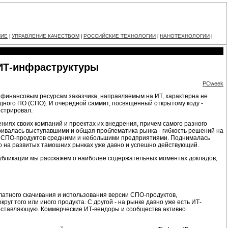
НИЕ
УПРАВЛЕНИЕ КАЧЕСТВОМ
РОССИЙСКИЕ ТЕХНОЛОГИИ
НАНОТЕХНОЛОГИИ
|
|
|
|
ИТ-инфраструктуры
PCweek
м финансовым ресурсам заказчика, направляемым на ИТ, характерна не
дного ПО (СПО). И очередной саммит, посвященный открытому коду -
нстрировал.
иях своих компаний и проектах их внедрения, причем самого разного
тривалась выступавшими и общая проблематика рынка - гибкость решений на
ия СПО-продуктов средними и небольшими предприятиями. Поднималась
но на развитых тамошних рынках уже давно и успешно действующий.
 публикации мы расскажем о наиболее содержательных моментах докладов,
платного скачивания и использования версии СПО-продуктов,
 того или иного продукта. С другой - на рынке давно уже есть ИТ-
оставляющую. Коммерческие ИТ-вендоры и сообщества активно