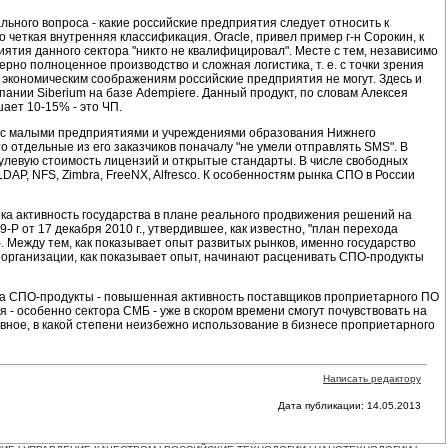
ьного вопроса - какие российские предприятия следует относить к
 четкая внутренняя классификация. Oracle, привел пример г-н Сорокин, к
риятия данного сектора "никто не квалифицировал". Месте с тем, независимо
но полноценное производство и сложная логистика, т. е. с точки зрения
 экономическим соображениям российские предприятия не могут. Здесь и
ании Siberium на базе Adempiere. Данный продукт, по словам Алексея
ает 10-15% - это ЧП.
ом с малыми предприятиями и учреждениями образования Нижнего
 отдельные из его заказчиков поначалу "не умели отправлять SMS". В
улевую стоимость лицензий и открытые стандарты. В числе свободных
P, NFS, Zimbra, FreeNX, Alfresco. К особенностям рынка СПО в России
ка активность государства в плане реального продвижения решений на
 от 17 декабря 2010 г., утвердившее, как известно, "план перехода
 Между тем, как показывает опыт развитых рынков, именно государство
 организации, как показывает опыт, начинают расценивать СПО-продукты
на СПО-продукты - повышенная активность поставщиков проприетарного ПО
 - особенно сектора СМБ - уже в скором времени смогут почувствовать на
авное, в какой степени неизбежно использование в бизнесе проприетарного
Написать редактору
Дата публикации: 14.05.2013