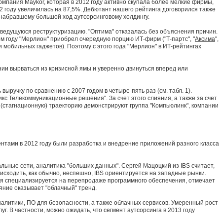
мпания Maykor, которая в 2012 году активно скупала более мелкие фирмы,
2 году увеличилась на 87,5%. Дебютант нашего рейтинга договорился также
 набравшему большой ход аутсорсинговому холдингу.
а ведущуюся реструктуризацию. "Оптима" отказалась без объяснения причин.
ом году "Мерлион" приобрел очередную порцию ИТ-фирм ("Т-партс", "
Аксима
",
и мобильных гаджетов). Поэтому с этого года "Мерлион" в ИТ-рейтингах
ии вырваться из кризисной ямы и уверенно двинуться вперед или
ыручку по сравнению с 2007 годом в четыре-пять раз (см. табл. 1).
с Телекоммуникационные решения". За счет этого слияния, а также за счет
ку (стагнационную) траекторию демонстрируют группа "Компьюлинк", компании
тами в 2012 году были разработка и внедрение приложений разного класса
льные сети, аналитика "больших данных". Сергей Мацоцкий из IBS считает,
исходить, как обычно, неспешно, IBS ориентируется на западные рынки.
рая специализируется на перепродаже программного обеспечения, отмечает
ние оказывает "облачный" тренд.
налитики, ПО для безопасности, а также облачных сервисов. Умеренный рост
. В частности, можно ожидать, что сегмент аутсорсинга в 2013 году