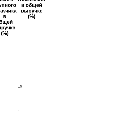
упного
в общей
казчика
выручке
в
(%)
бщей
ручке
(%)
-
-
19
-
-