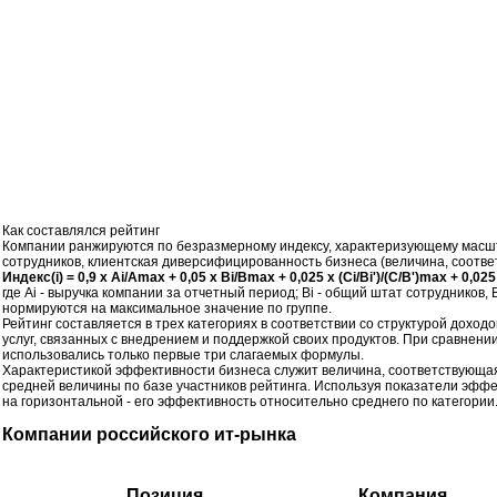
Как составлялся рейтинг
Компании ранжируются по безразмерному индексу, характеризующему масштаб
сотрудников, клиентская диверсифицированность бизнеса (величина, соотве
Индекс(i) = 0,9 х Ai/Amax + 0,05 х Bi/Bmax + 0,025 х (Ci/Bi')/(C/B')max + 0,02
где Ai - выручка компании за отчетный период; Bi - общий штат сотрудников,
нормируются на максимальное значение по группе.
Рейтинг составляется в трех категориях в соответствии со структурой дохо
услуг, связанных с внедрением и поддержкой своих продуктов. При сравнени
использовались только первые три слагаемых формулы.
Характеристикой эффективности бизнеса служит величина, соответствующая 
средней величины по базе участников рейтинга. Используя показатели эффе
на горизонтальной - его эффективность относительно среднего по категори
Компании российского ит-рынка
Позиция
Компания