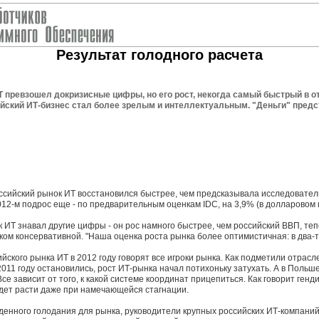
Результат голодного расчета
 превзошел докризисные цифры, но его рост, некогда самый быстрый в о
ский ИТ-бизнес стал более зрелым и интеллектуальным. "Деньги" предст
ссийский рынок ИТ восстановился быстрее, чем предсказывала исследовател
 2012-м подрос еще - по предварительным оценкам IDC, на 3,9% (в долларовом 
 ИТ знавал другие цифры - он рос намного быстрее, чем российский ВВП, те
ом консервативной. "Наша оценка роста рынка более оптимистичная: в два-тр
ийского рынка ИТ в 2012 году говорят все игроки рынка. Как подметили отра
 2011 году остановились, рост ИТ-рынка начал потихоньку затухать. А в Поль
Все зависит от того, к какой системе координат прицепиться. Как говорит ге
удет расти даже при намечающейся стагнации.
денного голодания для рынка, руководители крупных российских ИТ-компаний 