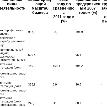
виды
ющий
году по
предкризисн
кр
деятельности
масштаб
сравнению
ым 2007
за
бизнеса
с
годом (%)
2011 годом
о
(%)
вы
ногопрофильный
987,9
33,0
194,9
-
лдинг;
лассическая
истрибуция - около
0%*
ногопрофильный
лдинг;
529,4
-
96,1
-
лассическая
истрибуция - 50,6%
истемная
449,9
194,4
694,2
-
нтеграция (доля
роектных поставок -
3%)
истемная
315,8
6,9
36,5
-
нтеграция (доля
роектных поставок -
0%)
истемная
нтеграция (доля
246,5
-11,5
68,7
-
роектных поставок -