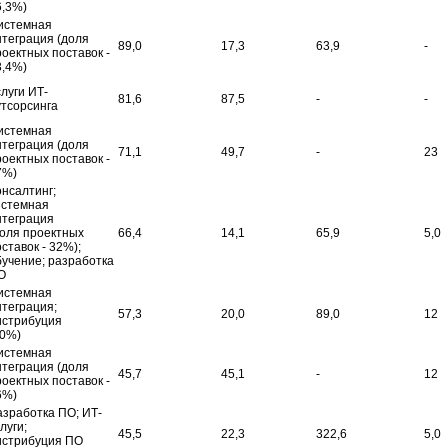
6,3%)
истемная
нтеграция (доля
89,0
17,3
63,9
-
роектных поставок -
3,4%)
луги ИТ-
81,6
87,5
-
-
утсорсинга
истемная
нтеграция (доля
71,1
49,7
-
23
роектных поставок -
7%)
онсалтинг;
истемная
нтеграция
доля проектных
66,4
14,1
65,9
5,0
ставок - 32%);
бучение; разработка
О
истемная
нтеграция;
57,3
20,0
89,0
12
истрибуция
10%)
истемная
нтеграция (доля
45,7
45,1
-
12
роектных поставок -
6%)
азработка ПО; ИТ-
луги;
45,5
22,3
322,6
5,0
истрибуция ПО