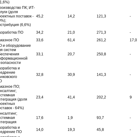
41,6%)
роизводство ПК; ИТ-
луги (доля
роектных поставок -
45,2
14,2
121,3
-
0%);
истрибуция (6,6%)
азработка ПО
34,2
21,0
271,3
-
аказное ПО
33,6
61,4
261,2
17,0
О и оборудование
ля систем
беспечения
33,1
20,7
250,8
-
нформационной
езопасности
азработка и
недрение
32,8
30,9
141,3
-
анковского
О
аказное ПО;
нсалтинг;
истемная
23,4
41,4
202,2
9
нтеграция (доля
роектных
ставок - 64%)
онсалтинг;
истемная
17,6
1,9
93,7
-
нтеграция
азработка и
14,0
19,3
45,8
-
недрение ПО