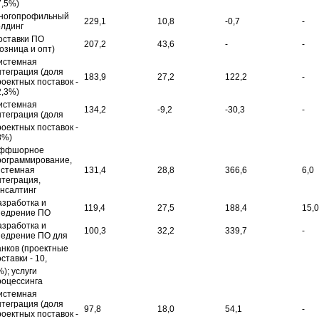
7,5%)
ногопрофильный
229,1
10,8
-0,7
-
олдинг
оставки ПО
207,2
43,6
-
-
озница и опт)
истемная
нтеграция (доля
183,9
27,2
122,2
-
роектных поставок -
2,3%)
истемная
134,2
-9,2
-30,3
-
нтеграция (доля
роектных поставок -
8%)
ффшорное
рограммирование,
истемная
131,4
28,8
366,6
6,0
нтеграция,
онсалтинг
азработка и
119,4
27,5
188,4
15,0
недрение ПО
азработка и
100,3
32,2
339,7
-
недрение ПО для
анков (проектные
ставки - 10,
); услуги
роцессинга
истемная
нтеграция (доля
97,8
18,0
54,1
-
роектных поставок -