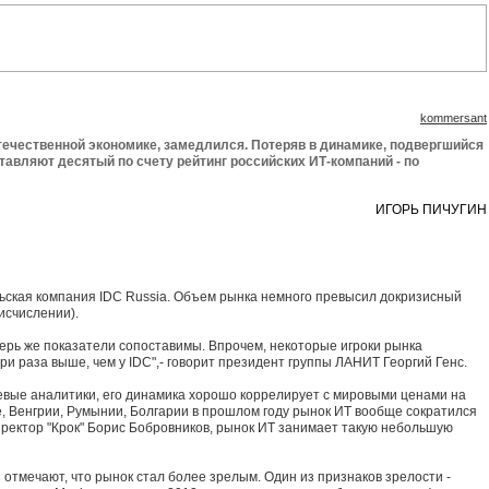
kommersant
течественной экономике, замедлился. Потеряв в динамике, подвергшийся
авляют десятый по счету рейтинг российских ИТ-компаний - по
ИГОРЬ ПИЧУГИН
ьская компания IDC Russia. Объем рынка немного превысил докризисный
исчислении).
перь же показатели сопоставимы. Впрочем, некоторые игроки рынка
и раза выше, чем у IDC",- говорит президент группы ЛАНИТ Георгий Генс.
слевые аналитики, его динамика хорошо коррелирует с мировыми ценами на
ше, Венгрии, Румынии, Болгарии в прошлом году рынок ИТ вообще сократился
ндиректор "Крок" Борис Бобровников, рынок ИТ занимает такую небольшую
отмечают, что рынок стал более зрелым. Один из признаков зрелости -