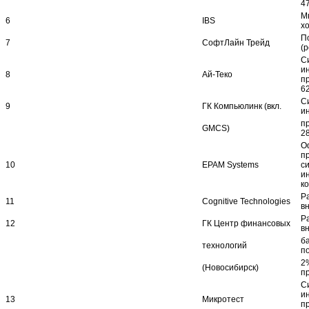
4
М
6
IBS
х
П
7
СофтЛайн Трейд
(р
С
и
8
Ай-Теко
п
6
С
9
ГК Компьюлинк (вкл.
и
п
GMCS)
2
О
п
10
EPAM Systems
с
и
к
Р
11
Cognitive Technologies
в
Р
12
ГК Центр финансовых
в
б
технологий
по
2%
(Новосибирск)
п
С
и
13
Микротест
п