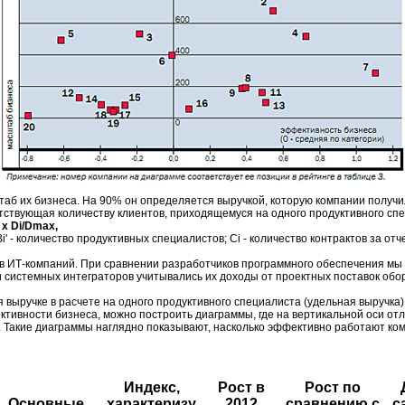
 их бизнеса. На 90% он определяется выручкой, которую компании получили 
тствующая количеству клиентов, приходящемуся на одного продуктивного сп
5 х Di/Dmax,
 Bi' - количество продуктивных специалистов; Ci - количество контрактов за о
дов ИТ-компаний. При сравнении разработчиков программного обеспечения мы 
и системных интеграторов учитывались их доходы от проектных поставок обо
выручке в расчете на одного продуктивного специалиста (удельная выручка)
ктивности бизнеса, можно построить диаграммы, где на вертикальной оси о
и. Такие диаграммы наглядно показывают, насколько эффективно работают ко
Индекс,
Рост в
Рост по
Основные
характеризу
2012
сравнению с
с