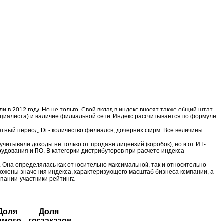
в 2012 году. Но не только. Свой вклад в индекс вносят также общий штат
ециалиста) и наличие филиальной сети. Индекс рассчитывается по формуле:
тчетный период; Di - количество филиалов, дочерних фирм. Все величины
учитывали доходы не только от продажи лицензий (коробок), но и от ИТ-
рудования и ПО. В категории дистрибуторов при расчете индекса
. Она определялась как относительно максимальной, так и относительно
тложены значения индекса, характеризующего масштаб бизнеса компании, а
мпании-участники рейтинга
Доля
Доля
амого
госзаказов