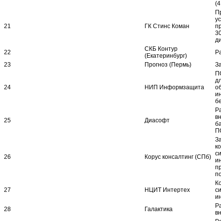
(
П
ус
21
ГК Стинс Коман
п
3
д
СКБ Контур
22
Р
(Екатеринбург)
23
Прогноз (Пермь)
З
П
д
24
НИП Информзащита
о
и
б
Р
в
25
Диасофт
б
П
З
ко
с
26
Корус консалтинг (СПб)
и
п
по
К
27
НЦИТ Интертех
с
и
Р
28
Галактика
в