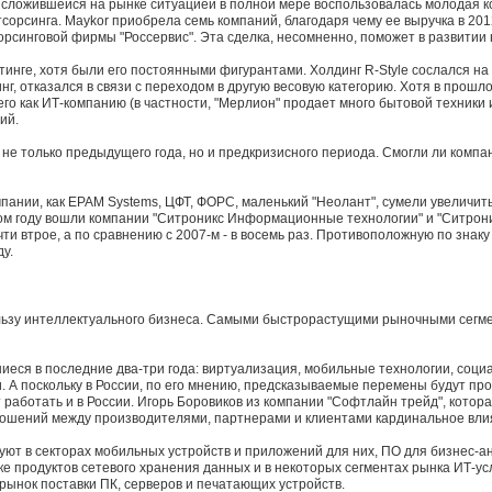
, сложившейся на рынке ситуацией в полной мере воспользовалась молодая ко
сорсинга. Maykor приобрела семь компаний, благодаря чему ее выручка в 201
орсинговой фирмы "Россервис". Эта сделка, несомненно, поможет в развитии
тинге, хотя были его постоянными фигурантами. Холдинг R-Style сослался н
, отказался в связи с переходом в другую весовую категорию. Хотя в прошл
го как ИТ-компанию (в частности, "Мерлион" продает много бытовой техники 
ий.
е только предыдущего года, но и предкризисного периода. Смогли ли компан
ании, как EPAM Systems, ЦФТ, ФОРС, маленький "Неолант", сумели увеличить в
лом году вошли компании "Ситроникс Информационные технологии" и "Ситроник
чти втрое, а по сравнению с 2007-м - в восемь раз. Противоположную по зна
у.
ьзу интеллектуального бизнеса. Самыми быстрорастущими рыночными сегмен
еся в последние два-три года: виртуализация, мобильные технологии, социа
 А поскольку в России, по его мнению, предсказываемые перемены будут про
работать и в России. Игорь Боровиков из компании "Софтлайн трейд", кото
ошений между производителями, партнерами и клиентами кардинальное влия
уют в секторах мобильных устройств и приложений для них, ПО для бизнес-а
 продуктов сетевого хранения данных и в некоторых сегментах рынка ИТ-услуг
рынок поставки ПК, серверов и печатающих устройств.