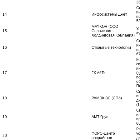
3
С
и
14
Инфосистемы Джет
п
5
MAYKOR (ООО
Ус
15
Сервисная
а
Холдинговая Компания)
С
и
16
Открытые технологии
п
6
К
с
и
17
ГК АйТи
(
по
о
П
С
и
18
РАМЭК ВС (СПб)
д
(
С
и
19
АМТ Груп
п
6
Р
ФОРС-Центр
ус
20
разработки
д