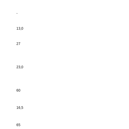
-
13,0
27
23,0
60
16,5
65