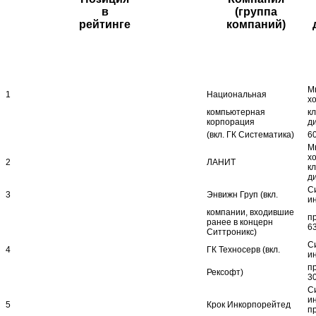
в
(группа
рейтинге
компаний)
М
1
Национальная
хо
компьютерная
к
корпорация
д
(вкл. ГК Систематика)
6
М
хо
2
ЛАНИТ
к
д
С
3
Энвижн Груп (вкл.
и
компании, входившие
п
ранее в концерн
6
Ситтроникс)
С
4
ГК Техносерв (вкл.
и
п
Рексофт)
3
С
и
5
Крок Инкорпорейтед
п