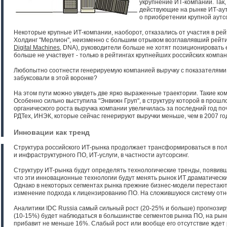
укрупнение ИТ-компаний. Так
действующие на рынке ИТ-аут
о приобретении крупной аутс
Некоторые крупные ИТ-компании, наоборот, отказались от участия в рей
Холдинг "Мерлион", неизменно с большим отрывом возглавлявший рейтинг
Digital Machines
, DNA), руководители больше не хотят позиционировать е
больше не участвует - только в рейтингах крупнейших российских компан
Любопытно соотнести генерируемую компанией выручку с показателями н
забуксовали в этой воронке?
На этом пути можно увидеть две ярко выраженные траектории. Такие комп
Особенно сильно выступила "Энвижн Груп", в структуру которой в прош
органического роста выручка компании увеличилась за последний год по
РДТех, ИНЭК, которые сейчас генерируют выручки меньше, чем в 2007 год
Инновации как тренд
Структура российского ИТ-рынка продолжает трансформироваться в пол
и инфраструктурного ПО, ИТ-услуги, в частности аутсорсинг.
Структуру ИТ-рынка будут определять технологические тренды, появивши
что эти инновационные технологии будут менять рынок ИТ драматически.
Однако в некоторых сегментах рынка прежние бизнес-модели перестают 
изменение подхода к лицензированию ПО. На сложившуюся систему отн
Аналитики IDC Russia самый сильный рост (20-25% и больше) прогнозир
(10-15%) будет наблюдаться в большинстве сегментов рынка ПО, на рынке
прибавит не меньше 16%. Слабый рост или вообще его отсутствие ждет 