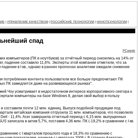
НИЕ
УПРАВЛЕНИЕ КАЧЕСТВОМ
РОССИЙСКИЕ ТЕХНОЛОГИИ
НАНОТЕХНОЛОГИИ
|
|
|
|
льнейший спад
PCweek
ских компьютеров (ПК и ноутбуков) за отчётный период снизились на 14% от
er, падение составило 11,6%. Эксперты этой компании отметили, что за
адении в I кв., однако в ранних прогнозах аналитики ожидали снижение
я потребления контента пользователи все больше предпочитают ПК
новых ПК замедлится даже на развивающихся рынках".
ей Чоу усматривает в недостаточном интересе корпоративного сектора к
окупали компьютеры на базе Windows 8, делая свой выбор в пользу
 и составили почти 12 млн. единиц. Выпуск подобной продукции под
вартале китайская компания отгрузила 11 млн. компьютеров, что позволило
Dell - 11,4%. Acer завершила отчетный период с 6,15 млн. выпущенных
 записала в актив 5,7%, поставив 4,36 млн. ПК (-19,2% в сравнении с I кв.
равнению с I кварталом прошлого года и 18,3% по сравнению с
шим показателем, начиная с i квартала 2006 г. В странах Азиатско-