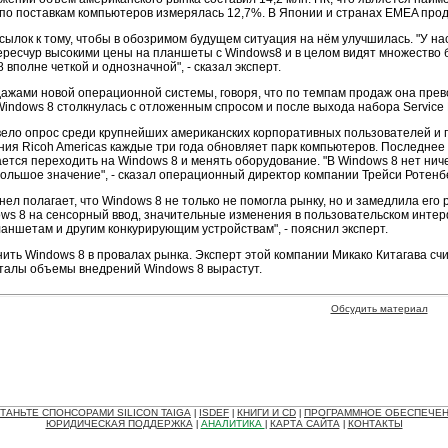
 по поставкам компьютеров измерялась 12,7%. В Японии и странах EMEA про
осылок к тому, чтобы в обозримом будущем ситуация на нём улучшилась. "У н
ересчур высокими цены на планшеты с Windows8 и в целом видят множество 
 вполне четкой и однозначной", - сказал эксперт.
дажами новой операционной системы, говоря, что по темпам продаж она прев
indows 8 столкнулась с отложенным спросом и после выхода набора Service P
ровело опрос среди крупнейших американских корпоративных пользователей и п
ния Ricoh Americas каждые три года обновляет парк компьютеров. Последнее
ется переходить на Windows 8 и менять оборудование. "В Windows 8 нет ниче
ольшое значение", - сказал операционный директор компании Трейси Ротенбе
л полагает, что Windows 8 не только не помогла рынку, но и замедлила его
s 8 на сенсорный ввод, значительные изменения в пользовательском интерф
ншетам и другим конкурирующим устройствам", - пояснил эксперт.
ить Windows 8 в провалах рынка. Эксперт этой компании Микако Китагава счит
рталы объемы внедрений Windows 8 вырастут.
Обсудить материал
ТАНЬТЕ СПОНСОРАМИ SILICON TAIGA
ISDEF
КНИГИ И CD
ПРОГРАММНОЕ ОБЕСПЕЧЕ
|
|
|
ЮРИДИЧЕСКАЯ ПОДДЕРЖКА
АНАЛИТИКА
КАРТА САЙТА
КОНТАКТЫ
|
|
|