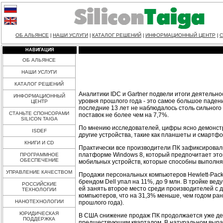
ОБ АЛЬЯНСЕ
НАШИ УСЛУГИ
КАТАЛОГ РЕШЕНИЙ
ИНФОРМАЦИОННЫЙ ЦЕНТР
С
|
|
|
|
НАВИГАЦИЯ
ОБ АЛЬЯНСЕ
НАШИ УСЛУГИ
КАТАЛОГ РЕШЕНИЙ
Аналитики IDC и Gartner подвели итоги деятельнос
ИНФОРМАЦИОННЫЙ
уровня прошлого года - это самое большое падени
ЦЕНТР
последние 13 лет не наблюдалось столь сильного
СТАНЬТЕ СПОНСОРАМИ
поставок не более чем на 7,7%.
SILICON TAIGA
По мнению исследователей, цифры ясно демонст
ISDEF
другие устройства, такие как планшеты и смартфон
КНИГИ И CD
Практически все производители ПК зафиксировали
платформе Windows 8, который предпочитает этой
ПРОГРАММНОЕ
ОБЕСПЕЧЕНИЕ
мобильных устройств, которые способны выполня
УПРАВЛЕНИЕ КАЧЕСТВОМ
Продажи персональных компьютеров Hewlett-Packar
брендом Dell упал на 11%, до 9 млн. В тройке ве
РОССИЙСКИЕ
ей занять второе место среди производителей с д
ТЕХНОЛОГИИ
компьютеров, что на 31,3% меньше, чем годом ране
НАНОТЕХНОЛОГИИ
прошлого года).
ЮРИДИЧЕСКАЯ
В США снижение продаж ПК продолжается уже деся
ПОДДЕРЖКА
предшествующим кварталом. В натуральном выраже