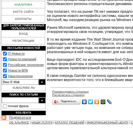
Тихоокеанского региона отрицательная динамика
АНАЛИТИКА
Чоу полагает, что на рынке ПК нет никаких предп
КАРТА САЙТА
не оценили нового интерфейса системы, нашли ч
КОНТАКТЫ
Microsoft, мы находим реакцию рынка на Windows 8
ДЛЯ ЗАРЕГИСТРИРОВАННЫХ
Ранее Microsoft заявляла, что удовлетворена про
ПОЛЬЗОВАТЕЛЕЙ
откорректировала свою позицию, утверждая, что W
ВХОД
В то же время издание The Wall Street Journal п
РЕГИСТРАЦИЯ
переходить на Windows 8. Сообщается, что компа
работают уже четыре года, но компания не собира
РАССЫЛКИ НОВОСТЕЙ
реализованных в ней новшеств имеет для нас неб
IT-Новости
Новости компаний
Вице-президент IDC по исследованиям Боб О’Донне
новые форм-факторы и ориентированность Window
Российские технологии
целом менее привлекательной альтернативной пла
Новости ВПК
В свою очередь Garnter не склонна однозначно вин
Нанотехнологии
исключил вероятности того, что в ближайшие ква
SUBSCRIBE.RU
Рекомендовать страницу
Распечатать страницу
ПОИСК ПО СТАТЬЯМ
Поделиться…
точная фраза
RSS-ЛЕНТА
Подписаться
ОБ АЛЬЯНСЕ
НАШИ УСЛУГИ
КАТАЛОГ РЕШЕНИЙ
ИНФОРМАЦИОННЫЙ ЦЕНТР
С
|
|
|
|