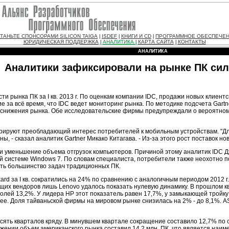
ТАНЬТЕ СПОНСОРАМИ SILICON TAIGA
ISDEF
КНИГИ И CD
ПРОГРАММНОЕ ОБЕСПЕЧЕ
|
|
|
ЮРИДИЧЕСКАЯ ПОДДЕРЖКА
АНАЛИТИКА
КАРТА САЙТА
КОНТАКТЫ
|
|
|
АНАЛИТИКА
Аналитики зафиксировали на рынке ПК си
ти рынка ПК за I кв. 2013 г. По оценкам компании IDC, продажи новых клиент
е за всё время, что IDC ведет мониторинг рынка. По методике подсчета Gartn
 снижения рынка. Обе исследовательские фирмы предупреждали о вероятном п
рируют преобладающий интерес потребителей к мобильным устройствам. "Дл
ы, - сказал аналитик Gartner Микако Китагава. - Из-за этого рост поставок 
 уменьшение объема отгрузок компьютеров. Причиной этому аналитик IDC Дж
 системе Windows 7. По словам специалиста, потребители также неохотно п
ть большинство задач традиционных ПК.
d за I кв. сократились на 24% по сравнению с аналогичным периодом 2012 г.
дущих вендоров лишь Lenovo удалось показать нулевую динамику. В прошлом к
олей 13,2%. У лидера HP этот показатель равен 17,7%, у замыкающей тройку 
е. Доля тайваньской фирмы на мировом рынке снизилась на 2% - до 8,1%. ASUS
ть кварталов кряду. В минувшем квартале сокращение составило 12,7% по с
нии объем американского рынка составил 14,2 млн. ПК, что является наимень