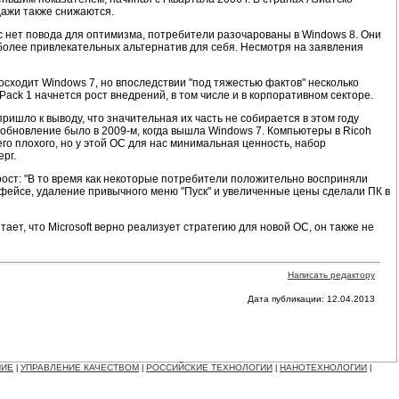
дажи также снижаются.
ас нет повода для оптимизма, потребители разочарованы в Windows 8. Они
более привлекательных альтернатив для себя. Несмотря на заявления
осходит Windows 7, но впоследствии "под тяжестью фактов" несколько
ack 1 начнется рост внедрений, в том числе и в корпоративном секторе.
ришло к выводу, что значительная их часть не собирается в этом году
 обновление было в 2009-м, когда вышла Windows 7. Компьютеры в Ricoh
го плохого, но у этой ОС для нас минимальная ценность, набор
рг.
 рост: "В то время как некоторые потребители положительно восприняли
ейсе, удаление привычного меню "Пуск" и увеличенные цены сделали ПК в
ает, что Microsoft верно реализует стратегию для новой ОС, он также не
Написать редактору
Дата публикации: 12.04.2013
НИЕ
УПРАВЛЕНИЕ КАЧЕСТВОМ
РОССИЙСКИЕ ТЕХНОЛОГИИ
НАНОТЕХНОЛОГИИ
|
|
|
|