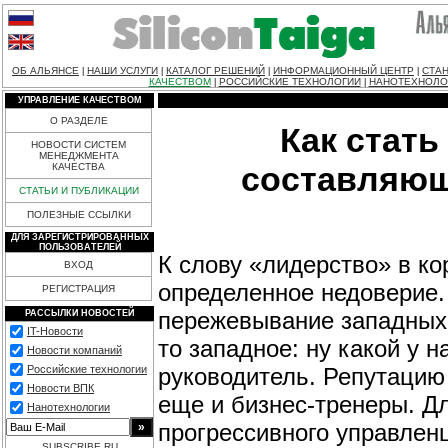
ОБ АЛЬЯНСЕ
НАШИ УСЛУГИ
КАТАЛОГ РЕШЕНИЙ
ИНФОРМАЦИОННЫЙ ЦЕНТР
СТАН
|
|
|
|
КАЧЕСТВОМ
РОССИЙСКИЕ ТЕХНОЛОГИИ
НАНОТЕХНОЛО
|
|
УПРАВЛЕНИЕ КАЧЕСТВОМ
О РАЗДЕЛЕ
Как стать
НОВОСТИ СИСТЕМ
МЕНЕДЖМЕНТА
составляющ
КАЧЕСТВА
СТАТЬИ И ПУБЛИКАЦИИ
ПОЛЕЗНЫЕ ССЫЛКИ
ДЛЯ ЗАРЕГИСТРИРОВАННЫХ
ПОЛЬЗОВАТЕЛЕЙ
К слову «лидерство» в к
ВХОД
определенное недоверие.
РЕГИСТРАЦИЯ
пережевывание западных 
РАССЫЛКИ НОВОСТЕЙ
IT-Новости
то западное: ну какой у н
Новости компаний
руководитель. Репутацию
Российские технологии
Новости ВПК
еще и бизнес-тренеры. Дл
Нанотехнологии
прогрессивного управленц
SUBSCRIBE.RU