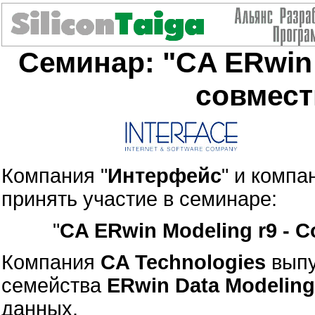
Семинар: "CA ERwin 
совмест
Компания "
Интерфейс
" и комп
принять участие в семинаре:
"
CA ERwin Modeling r9 - 
Компания
CA Technologies
выпу
семейства
ERwin Data Modeling
данных.